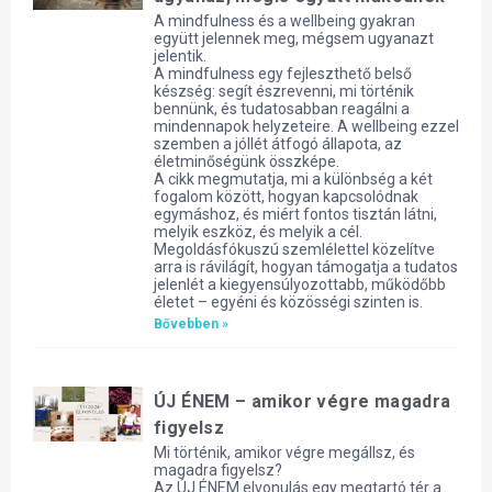
A mindfulness és a wellbeing gyakran
együtt jelennek meg, mégsem ugyanazt
jelentik.
A mindfulness egy fejleszthető belső
készség: segít észrevenni, mi történik
bennünk, és tudatosabban reagálni a
mindennapok helyzeteire. A wellbeing ezzel
szemben a jóllét átfogó állapota, az
életminőségünk összképe.
A cikk megmutatja, mi a különbség a két
fogalom között, hogyan kapcsolódnak
egymáshoz, és miért fontos tisztán látni,
melyik eszköz, és melyik a cél.
Megoldásfókuszú szemlélettel közelítve
arra is rávilágít, hogyan támogatja a tudatos
jelenlét a kiegyensúlyozottabb, működőbb
életet – egyéni és közösségi szinten is.
Bővebben »
ÚJ ÉNEM – amikor végre magadra
figyelsz
Mi történik, amikor végre megállsz, és
magadra figyelsz?
Az ÚJ ÉNEM elvonulás egy megtartó tér a