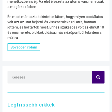
menetközben is élj. Az élet élvezete az úton is van, nem csak
a megérkezésben.
Én most már tiszta tekintettel látom, hogy milyen csodálatos
volt azt az utat bejárni, és visszaemlékezni arra, honnan
jöttem, és hol tartok most. Ehhez szükséges volt az elmúlt 10
év önismerete, blokkok oldása, más nézőpontból tekinteni a
múltra.
Bővebben rólam
Legfrissebb cikkek