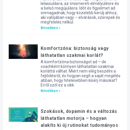
lelassulásra, az önismereti elmélyülésre és
a belső megújulásra. Időt és figyelmet ad
önmagadnak, hogy közelebb kerülj ahhoz,
aki valójában vagy – elvárások, szerepek és
megfelelés nélkül.
Bővebben »
Komfortzóna: biztonság vagy
láthatatlan szakmai korlát?
A komfortzóna biztonságot ad – de
coachként könnyen láthatatlan szakmai
korláttá válhat. Miért nem elég beszélni a
fejlődésről, és hogyan segít a saját megélés
abban, hogy hitelesebben kísérj másokat?
Erről szól ez a cikk.
Bővebben »
Szokások, dopamin és a változás
láthatatlan motorja – hogyan
alakíts ki új rutinokat tudományos