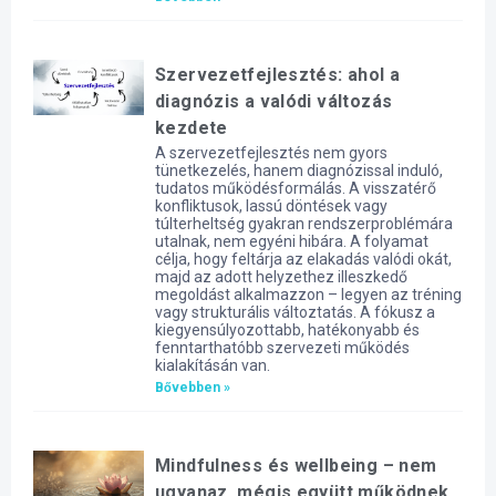
Szervezetfejlesztés: ahol a
diagnózis a valódi változás
kezdete
A szervezetfejlesztés nem gyors
tünetkezelés, hanem diagnózissal induló,
tudatos működésformálás. A visszatérő
konfliktusok, lassú döntések vagy
túlterheltség gyakran rendszerproblémára
utalnak, nem egyéni hibára. A folyamat
célja, hogy feltárja az elakadás valódi okát,
majd az adott helyzethez illeszkedő
megoldást alkalmazzon – legyen az tréning
vagy strukturális változtatás. A fókusz a
kiegyensúlyozottabb, hatékonyabb és
fenntarthatóbb szervezeti működés
kialakításán van.
Bővebben »
Mindfulness és wellbeing – nem
ugyanaz, mégis együtt működnek