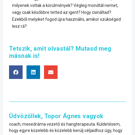
milyenek voltak a körülmények? Végleg mondtál nemet,
vagy csak későbbre tetted az igent? Hogy csináltad?
Ezekből melyiket fogod újra használni, amikor szükséged
lesz rá?
Tetszik, amit olvastál? Mutasd meg
másnak is!
Üdvözöllek, Topor Ágnes vagyok
coach, mesedráma vezető és hangterapeuta. Küldetésem,
hogy egyre közelebb és közelebb kerülj céljaidhoz úgy, hogy