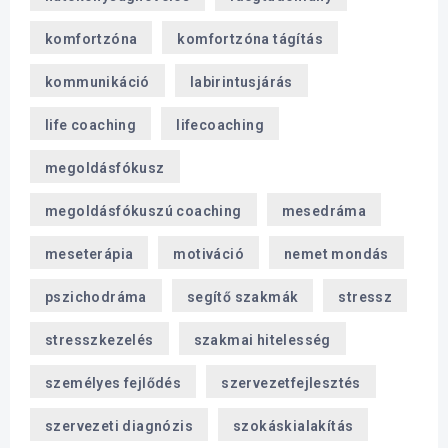
komfortzóna
komfortzóna tágítás
kommunikáció
labirintusjárás
life coaching
lifecoaching
megoldásfókusz
megoldásfókuszú coaching
mesedráma
meseterápia
motiváció
nemet mondás
pszichodráma
segítő szakmák
stressz
stresszkezelés
szakmai hitelesség
személyes fejlődés
szervezetfejlesztés
szervezeti diagnózis
szokáskialakítás