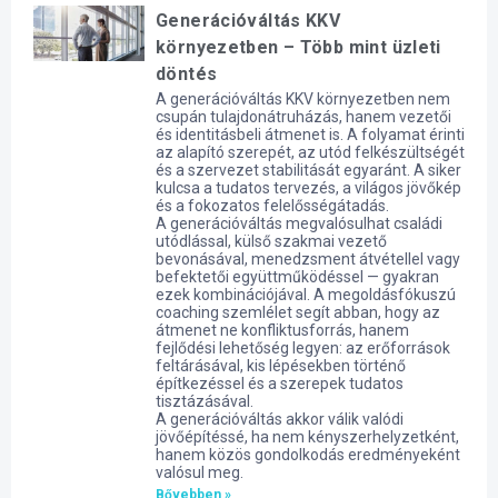
Generációváltás KKV
környezetben – Több mint üzleti
döntés
A generációváltás KKV környezetben nem
csupán tulajdonátruházás, hanem vezetői
és identitásbeli átmenet is. A folyamat érinti
az alapító szerepét, az utód felkészültségét
és a szervezet stabilitását egyaránt. A siker
kulcsa a tudatos tervezés, a világos jövőkép
és a fokozatos felelősségátadás.
A generációváltás megvalósulhat családi
utódlással, külső szakmai vezető
bevonásával, menedzsment átvétellel vagy
befektetői együttműködéssel — gyakran
ezek kombinációjával. A megoldásfókuszú
coaching szemlélet segít abban, hogy az
átmenet ne konfliktusforrás, hanem
fejlődési lehetőség legyen: az erőforrások
feltárásával, kis lépésekben történő
építkezéssel és a szerepek tudatos
tisztázásával.
A generációváltás akkor válik valódi
jövőépítéssé, ha nem kényszerhelyzetként,
hanem közös gondolkodás eredményeként
valósul meg.
Bővebben »