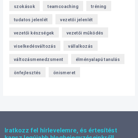
szokások
teamcoaching
tréning
tudatos jelenlét
vezetői jelenlét
vezetői készségek
vezetői működés
viselkedésváltozás
vállalkozás
változásmenedzsment
élményalapú tanulás
önfejlesztés
önismeret
Iratkozz fel hírlevelemre, és értesítést
kapsz legújabb blogbejegyzéseinkről!