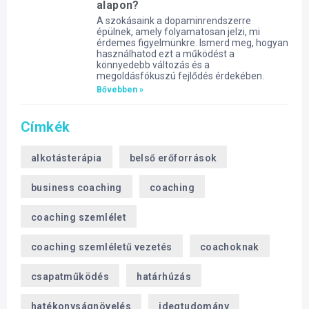
alapon?
A szokásaink a dopaminrendszerre
épülnek, amely folyamatosan jelzi, mi
érdemes figyelmünkre. Ismerd meg, hogyan
használhatod ezt a működést a
könnyedebb változás és a
megoldásfókuszú fejlődés érdekében.
Bővebben »
Címkék
alkotásterápia
belső erőforrások
business coaching
coaching
coaching szemlélet
coaching szemléletű vezetés
coachoknak
csapatműködés
határhúzás
hatékonyságnövelés
idegtudomány