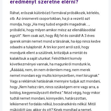
eredményt szeretne elérni?
Ráhat, erőszak különböző formáival próbálkozik, kérlelés,
stb. Az önismereti csoportokban, ha jó a vezető azt
mondja, hogy „Ha meg tudod engedni magadnak….,
próbáld ki, hogy milyen amikor mész az ellenállásoddal
együtt”. Nem csak azt, hogy Állj fel és csináld! A 3 éves
gyerek simán nemet mond a társának, ha épp nincs kedve
odaadni a tulajdonát. A tini kor pont arról szól, hogy
mondjunk ellent a szülőnek, kritizáljuk a mintát és
kialakítsuk a saját utunkat. Felnőttként komoly
következményei vannak, ha magunkról mondunk le,
„Áááááá, nem, én nem érdemlem meg, nem merek
nemet mondani egy multis környezetben, mert kirugnak.”
Vagy a reklámok hatásának mennyire tudjuk azt mondani,
hogy „Nem hatsz rám, nincs szükségem erre vagy arra, a
boldog, kiegyensúlyozott élethez.” Nézd végig, hogy mikor
tudtál nemet mondani, könnyedén, határozottan,
lelkiismeret fordalás nélkül, bocsánatkérés nélkül. Mitől
működött úgy, akkor és ott? Kinek mondtad a nemet,