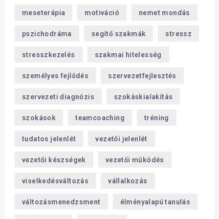
meseterápia
motiváció
nemet mondás
pszichodráma
segítő szakmák
stressz
stresszkezelés
szakmai hitelesség
személyes fejlődés
szervezetfejlesztés
szervezeti diagnózis
szokáskialakítás
szokások
teamcoaching
tréning
tudatos jelenlét
vezetői jelenlét
vezetői készségek
vezetői működés
viselkedésváltozás
vállalkozás
változásmenedzsment
élményalapú tanulás