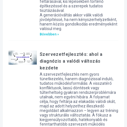
feltárásával, kis lépésekben történő
építkezéssel és a szerepek tudatos
tisztázásával.
A generációváltás akkor válik valódi
jövőépítéssé, ha nem kényszerhelyzetként,
hanem közös gondolkodás eredményeként
valósul meg.
Bővebben »
Szervezetfejlesztés: ahol a
diagnózis a valódi változás
kezdete
A szervezetfejlesztés nem gyors
tünetkezelés, hanem diagnózissal induló,
tudatos működésformálás. A visszatérő
konfliktusok, lassú döntések vagy
túlterheltség gyakran rendszerproblémára
utalnak, nem egyéni hibára. A folyamat
célja, hogy feltárja az elakadás valódi okát,
majd az adott helyzethez illeszkedő
megoldást alkalmazzon – legyen az tréning
vagy strukturális változtatás. A fókusz a
kiegyensúlyozottabb, hatékonyabb és
fenntarthatóbb szervezeti működés