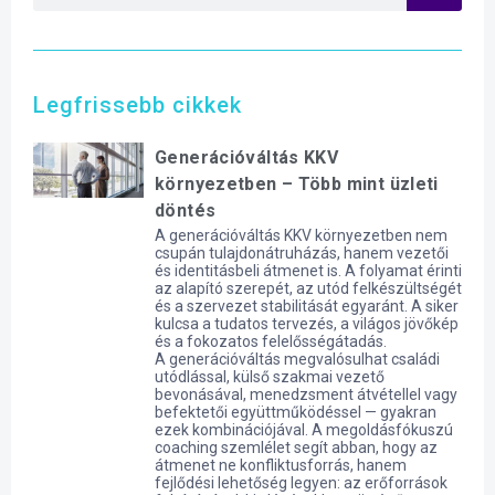
Legfrissebb cikkek
Generációváltás KKV
környezetben – Több mint üzleti
döntés
A generációváltás KKV környezetben nem
csupán tulajdonátruházás, hanem vezetői
és identitásbeli átmenet is. A folyamat érinti
az alapító szerepét, az utód felkészültségét
és a szervezet stabilitását egyaránt. A siker
kulcsa a tudatos tervezés, a világos jövőkép
és a fokozatos felelősségátadás.
A generációváltás megvalósulhat családi
utódlással, külső szakmai vezető
bevonásával, menedzsment átvétellel vagy
befektetői együttműködéssel — gyakran
ezek kombinációjával. A megoldásfókuszú
coaching szemlélet segít abban, hogy az
átmenet ne konfliktusforrás, hanem
fejlődési lehetőség legyen: az erőforrások