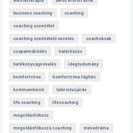
alkotásterápia
belső erőforrások
business coaching
coaching
coaching szemlélet
coaching szemléletű vezetés
coachoknak
csapatműködés
határhúzás
hatékonyságnövelés
idegtudomány
komfortzóna
komfortzóna tágítás
kommunikáció
labirintusjárás
life coaching
lifecoaching
megoldásfókusz
megoldásfókuszú coaching
mesedráma