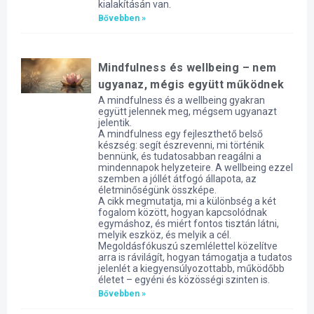
kialakításán van.
Bővebben »
Mindfulness és wellbeing – nem
ugyanaz, mégis együtt működnek
A mindfulness és a wellbeing gyakran
együtt jelennek meg, mégsem ugyanazt
jelentik.
A mindfulness egy fejleszthető belső
készség: segít észrevenni, mi történik
bennünk, és tudatosabban reagálni a
mindennapok helyzeteire. A wellbeing ezzel
szemben a jóllét átfogó állapota, az
életminőségünk összképe.
A cikk megmutatja, mi a különbség a két
fogalom között, hogyan kapcsolódnak
egymáshoz, és miért fontos tisztán látni,
melyik eszköz, és melyik a cél.
Megoldásfókuszú szemlélettel közelítve
arra is rávilágít, hogyan támogatja a tudatos
jelenlét a kiegyensúlyozottabb, működőbb
életet – egyéni és közösségi szinten is.
Bővebben »