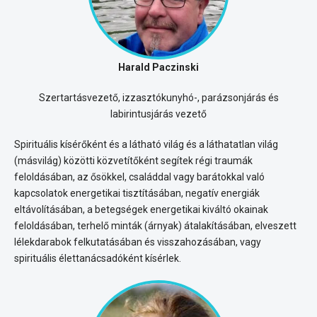
Harald Paczinski
Szertartásvezető, izzasztókunyhó-, parázsonjárás és
labirintusjárás vezető
Spirituális kísérőként és a látható világ és a láthatatlan világ
(másvilág) közötti közvetítőként segítek régi traumák
feloldásában, az ősökkel, családdal vagy barátokkal való
kapcsolatok energetikai tisztításában, negatív energiák
eltávolításában, a betegségek energetikai kiváltó okainak
feloldásában, terhelő minták (árnyak) átalakításában, elveszett
lélekdarabok felkutatásában és visszahozásában, vagy
spirituális élettanácsadóként kísérlek.