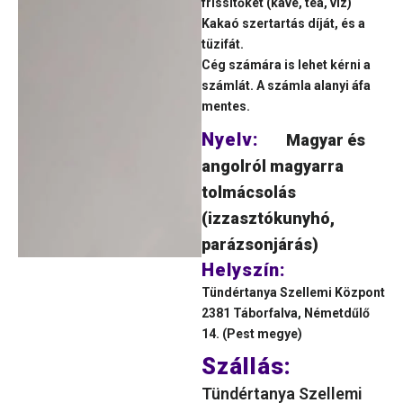
frissítőket (kávé, tea, víz)
Kakaó szertartás díját, és a
tüzifát.
Cég számára is lehet kérni a
számlát. A számla alanyi áfa
mentes.
Nyelv:
Magyar és
angolról magyarra
tolmácsolás
(izzasztókunyhó,
parázsonjárás)
Helyszín:
Tündértanya Szellemi Központ
2381 Táborfalva, Németdűlő
14. (Pest megye)
Szállás:
Tündértanya Szellemi