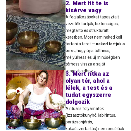
2. Mert itt te is
kísérve vagy
A foglalkozásokat tapasztalt
vezetők tartják, biztonságos,
megtartó és strukturált
keretben. Most nem neked kell
tartani a teret —
neked tartjuk a
teret
, hogy újra tölthess,
mélyülhess és új minőségben
térhess vissza a saját
csoportjaidhoz.
3. Mert ritka az
olyan tér, ahol a
lélek, a test és a
tudat egyszerre
dolgozik
A rituális folyamatok
(izzasztókunyhó, labirintus,
parázsonjárás,
kakaószertartás) nem öncélúak.