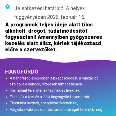
Jelentkezési határidő: A helyek
függvényében 2026. február 15.
A programok teljes ideje alatt tilos
alkoholt, drogot, tudatmódosítót
fogyasztani! Amennyiben gyógyszeres
kezelés alatt állsz, kérlek tájékoztasd
előre a szervezőket.
HANGFÜRDŐ
A hangfürdő elsősorban a kikapcsolódást, a relaxációt
szolgálja a hangok, rezgések támogatásával,
Harmóniát teremtenek testnek és léleknek,
Elindítják a test és a lélek öngyógyító folyamatait,
Tisztulást hoznak, energiával töltenek fel,
Vágyakra való összpontosítás lehetőségét teremtik meg.