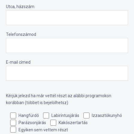
Utca, házszám
Telefonszámod
E-mail címed
Kérjük jelezd ha már vettél részt az alábbi programokon
korábban (többet is bejelölhetsz)
Hangfürdő
Labirintusjárás
Izzasztókunyhó
Parázsonjárás
Kakószertartás
Egyiken sem vettem részt