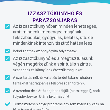
IZZASZTÓKUNYHÓ ÉS
PARÁZSONJÁRÁS
Az izzasztókunyhóban minden lehetséges,
amit mindenki megenged magának...
felszabadulás, gyógyulás, belátás, stb. de
mindenkinek intenzív tisztító hatása lesz
Beindulhatnak az öngyógyító folyamatok
Az izzasztókunyhó és a megtisztulásunk
végén megérkezünk a spirituális szintre,
szabadnak és könnyűnek érezzük magunkat
A szertartás nőknél vállat és térdet takaró ruhában,
férfiaknál nadrágban és felsőrészben történik.
A szombat délelőttöt böjtben töltjük (nincs reggeli), csak
folyadék bevitel. Utána lakomázunk!
Természetesen egyik programelem sem kötelező, csak ha
hív a transzformálódás.