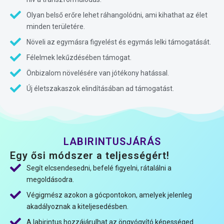
Olyan belső erőre lehet ráhangolódni, ami kihathat az élet
minden területére.
Növeli az egymásra figyelést és egymás lelki támogatását.
Félelmek lekűzdésében támogat.
Önbizalom növelésére van jótékony hatással.
Új életszakaszok elindításában ad támogatást.
LABIRINTUSJÁRÁS
Egy ősi módszer a teljességért!
Segít elcsendesedni, befelé figyelni, rátalálni a
megoldásodra.
Végigmész azokon a gócpontokon, amelyek jelenleg
akadályoznak a kiteljesedésben.
A labirintus hozzájárulhat az öngyógyító képességed