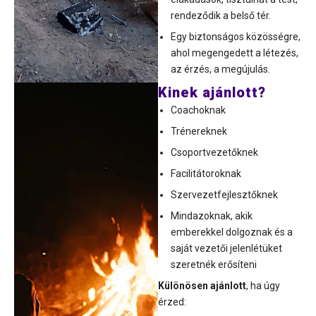
rendeződik a belső tér.
Egy biztonságos közösségre,
ahol megengedett a létezés,
az érzés, a megújulás.
Kinek ajánlott?
Coachoknak
Trénereknek
Csoportvezetőknek
Facilitátoroknak
Szervezetfejlesztőknek
Mindazoknak, akik
emberekkel dolgoznak és a
saját vezetői jelenlétüket
szeretnék erősíteni
Különösen ajánlott
, ha úgy
érzed: