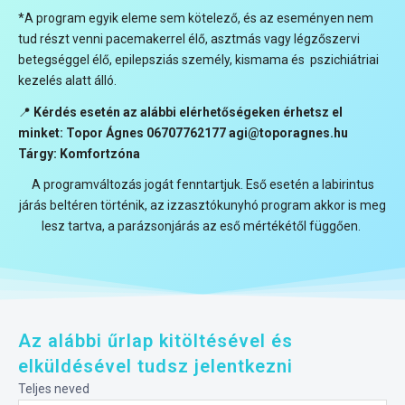
*A program egyik eleme sem kötelező, és az eseményen nem
tud részt venni pacemakerrel élő, asztmás vagy légzőszervi
betegséggel élő, epilepsziás személy, kismama és pszichiátriai
kezelés alatt álló.
📍
Kérdés esetén az alábbi elérhetőségeken érhetsz el
minket: Topor Ágnes 06707762177 agi@toporagnes.hu
Tárgy: Komfortzóna
A programváltozás jogát fenntartjuk. Eső esetén a labirintus
járás beltéren történik, az izzasztókunyhó program akkor is meg
lesz tartva, a parázsonjárás az eső mértékétől függően.
Az alábbi űrlap kitöltésével és
elküldésével tudsz jelentkezni
Teljes neved