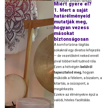
bármilyen emberi térben.
Miért gyere
el?
1. Mert a saját
határélményeid
mutatják meg,
hogyan vezess
másokat
biztonságosan
A komfortzóna-tágítás
sokaknál egy divatos kifejezés
— de vezetőként neked ennél
jóval többet kell tudnod róla.
Ezen a hétvégén
belülről
tapasztalod meg
, hogyan
működik a félelem, a bizalom, a
kitartás, a csúcspont, a
megérkezés.
Ezekre az élményekre épül a
valódi, hiteles facilitálás.