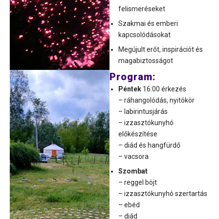
felismeréseket
Szakmai és emberi
kapcsolódásokat
Megújult erőt, inspirációt és
magabiztosságot
Program:
Péntek
16:00 érkezés
– ráhangolódás, nyitókör
– labirintusjárás
– izzasztókunyhó
előkészítése
– diád és hangfürdő
– vacsora
Szombat
– reggel böjt
– izzasztókunyhó szertartás
– ebéd
– diád