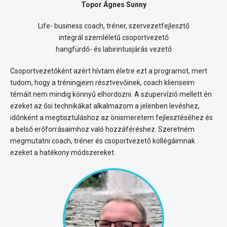
Topor Ágnes Sunny
Life- business coach, tréner, szervezetfejlesztő
integrál szemléletű csoportvezető
hangfürdő- és labirintusjárás vezető
Csoportvezetőként azért hívtam életre ezt a programot, mert
tudom, hogy a tréningjeim résztvevőinek, coach klienseim
témáit nem mindig könnyű elhordozni. A szupervízió mellett én
ezeket az ősi technikákat alkalmazom a jelenben levéshez,
időnként a megtisztuláshoz az önismeretem fejlesztéséhez és
a belső erőforrásaimhoz való hozzáféréshez. Szeretném
megmutatni coach, tréner és csoportvezető kollégáimnak
ezeket a hatékony módszereket.