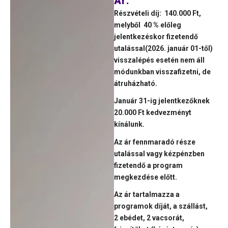
Ár:
Részvételi díj: 140.000 Ft,
melyből 40 % előleg
jelentkezéskor fizetendő
utalással(2026. január 01-től)
visszalépés esetén nem áll
módunkban visszafizetni, de
átruházható.
Január 31-ig jelentkezőknek
20.000 Ft kedvezményt
kínálunk.
Az ár fennmaradó része
utalással vagy kézpénzben
fizetendő a program
megkezdése előtt.
Az ár tartalmazza a
programok díját, a szállást,
2 ebédet, 2 vacsorát,