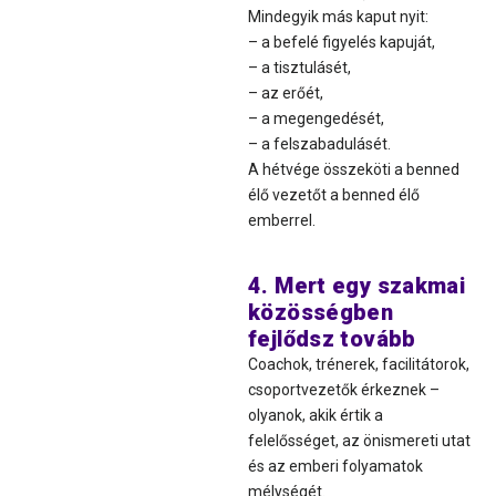
Mindegyik más kaput nyit:
– a befelé figyelés kapuját,
– a tisztulásét,
– az erőét,
– a megengedését,
– a felszabadulásét.
A hétvége összeköti a benned
élő vezetőt a benned élő
emberrel.
4. Mert egy szakmai
közösségben
fejlődsz tovább
Coachok, trénerek, facilitátorok,
csoportvezetők érkeznek –
olyanok, akik értik a
felelősséget, az önismereti utat
és az emberi folyamatok
mélységét.