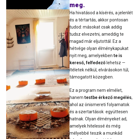
meg.
Ha hivatásod a kísérés, a jelenlét
és a tértartás, akkor pontosan
tudod: másokat csak addig
tudsz elvezetni, ameddig te
magad már eljutottál. Ez a
hétvége olyan élménykapukat
nyit meg, amelyekben
te is
kereső, felfedező
lehetsz —
ítéletek nélkül, elvárásokon túl,
támogatott közegben.
Ez a program nem elmélet,
hanem
testbe érkező megélés
,
ahol az önismereti folyamatok
és a szertartások együttesen
hatnak. Olyan élményeket ad,
amelyek hitelessé és még
mélyebbé teszik a munkád