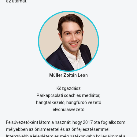
az utamat.
Müller Zoltán Leon
Közgazdász
Párkapcsolati coach és mediátor,
hangtál kezelő, hangfürdő vezető
elvonulásvezető
Felsővezetőként látom a hasznát, hogy 2017 óta foglalkozom
mélyebben az önismerettel és az önfejlesztésemmel.
Intenzívebb a jelenlétem és még hatékonyabb kollégáimmal a