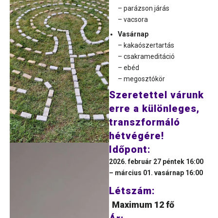
– parázson járás
– vacsora
Vasárnap
– kakaószertartás
– csakrameditáció
– ebéd
– megosztókör
Szeretettel várunk
erre a különleges,
transzformáló
hétvégére!
Időpont:
2026. február 27 péntek 16:00
– március 01. vasárnap 16:00
Létszám:
Maximum 12 fő