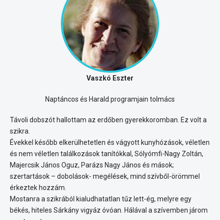
Vaszkó Eszter
Naptáncos és Harald programjain tolmács
Távoli dobszót hallottam az erdőben gyerekkoromban. Ez volt a
szikra.
Évekkel később elkerülhetetlen és vágyott kunyhózások, véletlen
és nem véletlen találkozások tanítókkal, Sólyómfi-Nagy Zoltán,
Majercsik János Oguz, Parázs Nagy János és mások;
szertartások – dobolások- megélések, mind szívből-örömmel
érkeztek hozzám.
Mostanra a szikrából kialudhatatlan tűz lett-ég, melyre egy
békés, hiteles Sárkány vigyáz óvóan. Hálával a szívemben járom