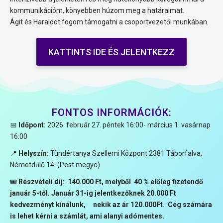
kommunikációm, könyebben húzom meg a határaimat.
Ágit és Haraldot fogom támogatni a csoportvezetői munkában.
KATTINTS IDE ÉS JELENTKEZZ
FONTOS INFORMÁCIÓK:
📅
Időpont:
2026. február 27. péntek 16:00- március 1. vasárnap
16:00
📍
Helyszín:
Tündértanya Szellemi Központ 2381 Táborfalva,
Németdűlő 14. (Pest megye)
🎟
Részvételi díj: 140.000 Ft, melyből 40 % előleg fizetendő
január 5-től. Január 31-ig jelentkezőknek 20.000 Ft
kedvezményt kínálunk, nekik az ár 120.000Ft. Cég számára
is lehet kérni a számlát, ami alanyi adómentes.