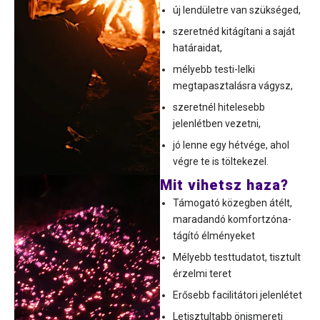
új lendületre van szükséged,
szeretnéd kitágítani a saját
határaidat,
mélyebb testi-lelki
megtapasztalásra vágysz,
szeretnél hitelesebb
jelenlétben vezetni,
jó lenne egy hétvége, ahol
végre te is töltekezel.
Mit vihetsz haza?
Támogató közegben átélt,
maradandó komfortzóna-
tágító élményeket
Mélyebb testtudatot, tisztult
érzelmi teret
Erősebb facilitátori jelenlétet
Letisztultabb önismereti