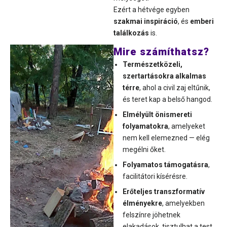
Ezért a hétvége egyben
szakmai inspiráció
, és
emberi
találkozás
is.
Mire számíthatsz?
Természetközeli,
szertartásokra alkalmas
térre
, ahol a civil zaj eltűnik,
és teret kap a belső hangod.
Elmélyült önismereti
folyamatokra
, amelyeket
nem kell elemezned — elég
megélni őket.
Folyamatos támogatásra
,
facilitátori kísérésre.
Erőteljes transzformatív
élményekre
, amelyekben
felszínre jöhetnek
elakadások, tisztulhat a test,