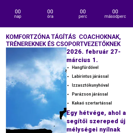
00
00
00
00
nap
óra
perc
másodperc
KOMFORTZÓNA TÁGÍTÁS COACHOKNAK,
TRÉNEREKNEK ÉS CSOPORTVEZETŐKNEK
2026. február 27-
március 1.
Hangfürdővel
Labirintus járással
Izzasztókunyhóval
Parázson járással
Kakaó szertartással
Egy hétvége, ahol a
segítői szereped új
mélységei nyílnak