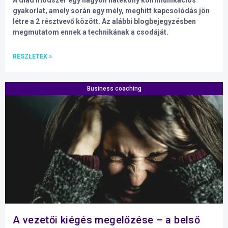
A diád módszer egy nagyon hatékony kommunikációs
gyakorlat, amely során egy mély, meghitt kapcsolódás jön
létre a 2 résztvevő között. Az alábbi blogbejegyzésben
megmutatom ennek a technikának a csodáját.
RÉSZLETEK »
Business coaching
A vezetői kiégés megelőzése – a belső