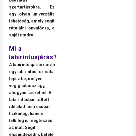
szertartásokra. Ez
egy olyan univerzális
lehetőség, amely segít
rátalálni önvalódra, a
saját utadra.
Mi a
labirintusjárás?
A labirintusjárás során
egy labirintus formába
lépsz be, melyen
végighaladsz úgy,
ahogyan szeretnél. A
labirintusban töltött
idő alatt nem csupán
fizikailag, hanem
lelkileg is megteszed
az utat. Segít
elcsendesedni, befelé