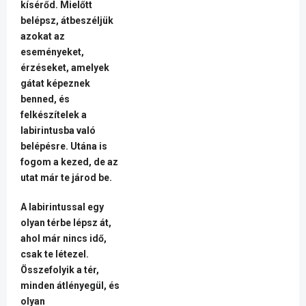
kísérőd. Mielőtt
belépsz, átbeszéljük
azokat az
eseményeket,
érzéseket, amelyek
gátat képeznek
benned, és
felkészítelek a
labirintusba való
belépésre. Utána is
fogom a kezed, de az
utat már te járod be.
A labirintussal egy
olyan térbe lépsz át,
ahol már nincs idő,
csak te létezel.
Összefolyik a tér,
minden átlényegül, és
olyan