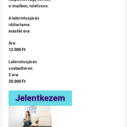
e-mailben, telefonon.
A labirintusjárás
időtartama:
másfél óra
Ára:
12.000 Ft
Labirintusjárás
szabadtéren:
3 óra
30.000 Ft
Jelentkezem