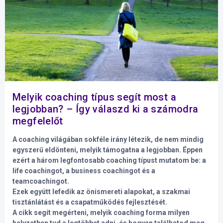
Melyik coaching típus segít most a
legjobban? – Így válaszd ki a számodra
megfelelőt
A coaching világában sokféle irány létezik, de nem mindig
egyszerű eldönteni, melyik támogatna a legjobban. Éppen
ezért a három legfontosabb coaching típust mutatom be: a
life coachingot, a business coachingot és a
teamcoachingot.
Ezek együtt lefedik az önismereti alapokat, a szakmai
tisztánlátást és a csapatműködés fejlesztését.
A cikk segít megérteni, melyik coaching forma milyen