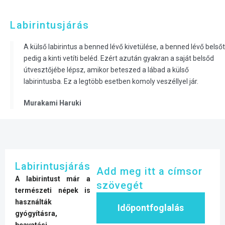
Labirintusjárás
A külső labirintus a benned lévő kivetülése, a benned lévő belsőt
pedig a kinti vetíti beléd. Ezért azután gyakran a saját belsőd
útvesztőjébe lépsz, amikor beteszed a lábad a külső
labirintusba. Ez a legtöbb esetben komoly veszéllyel jár.
Murakami Haruki
Labirintusjárás
Add meg itt a címsor
A labirintust már a
szövegét
természeti népek is
használták
Időpontfoglalás
gyógyításra,
beavatási