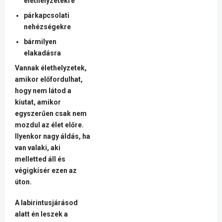
élethelyzetekre
párkapcsolati
nehézségekre
bármilyen
elakadásra
Vannak élethelyzetek,
amikor előfordulhat,
hogy nem látod a
kiutat, amikor
egyszerűen csak nem
mozdul az élet előre.
Ilyenkor nagy áldás, ha
van valaki, aki
melletted áll és
végigkísér ezen az
úton.
A labirintusjárásod
alatt én leszek a