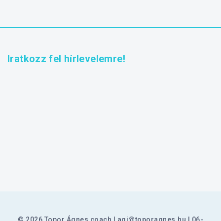
Iratkozz fel hírlevelemre!
© 2026 Topor Ágnes coach
agi@toporagnes.hu
06-