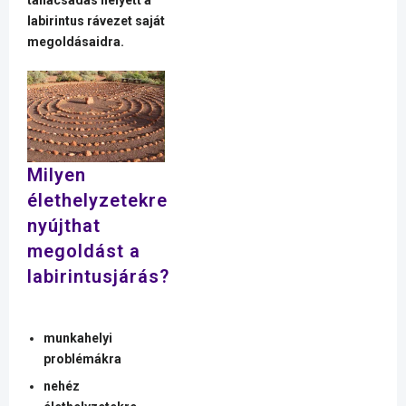
tanácsadás helyett a
labirintus rávezet saját
megoldásaidra.
Milyen
élethelyzetekre
nyújthat
megoldást a
labirintusjárás?
munkahelyi
problémákra
nehéz