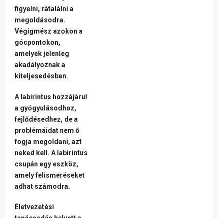
figyelni, rátalálni a
megoldásodra.
Végigmész azokon a
gócpontokon,
amelyek jelenleg
akadályoznak a
kiteljesedésben.
A labirintus hozzájárul
a gyógyulásodhoz,
fejlődésedhez, de a
problémáidat nem ő
fogja megoldani, azt
neked kell. A labirintus
csupán egy eszköz,
amely felismeréseket
adhat számodra.
Életvezetési