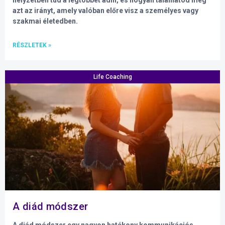
helyzetben tud a legtöbbet adni, és hogyan találhatod meg
azt az irányt, amely valóban előre visz a személyes vagy
szakmai életedben.
RÉSZLETEK »
Life Coaching
A diád módszer