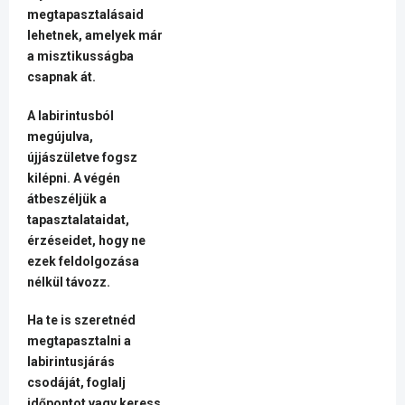
megtapasztalásaid
lehetnek, amelyek már
a misztikusságba
csapnak át.
A labirintusból
megújulva,
újjászületve fogsz
kilépni. A végén
átbeszéljük a
tapasztalataidat,
érzéseidet, hogy ne
ezek feldolgozása
nélkül távozz.
Ha te is szeretnéd
megtapasztalni a
labirintusjárás
csodáját, foglalj
időpontot vagy keress