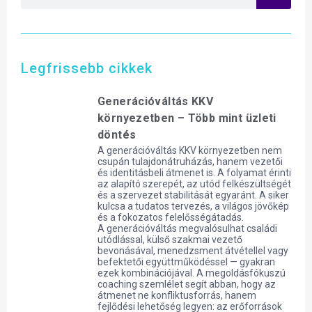
Legfrissebb cikkek
Generációváltás KKV
környezetben – Több mint üzleti
döntés
A generációváltás KKV környezetben nem
csupán tulajdonátruházás, hanem vezetői
és identitásbeli átmenet is. A folyamat érinti
az alapító szerepét, az utód felkészültségét
és a szervezet stabilitását egyaránt. A siker
kulcsa a tudatos tervezés, a világos jövőkép
és a fokozatos felelősségátadás.
A generációváltás megvalósulhat családi
utódlással, külső szakmai vezető
bevonásával, menedzsment átvétellel vagy
befektetői együttműködéssel — gyakran
ezek kombinációjával. A megoldásfókuszú
coaching szemlélet segít abban, hogy az
átmenet ne konfliktusforrás, hanem
fejlődési lehetőség legyen: az erőforrások