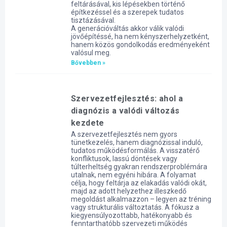
feltárásával, kis lépésekben történő
építkezéssel és a szerepek tudatos
tisztázásával.
A generációváltás akkor válik valódi
jövőépítéssé, ha nem kényszerhelyzetként,
hanem közös gondolkodás eredményeként
valósul meg.
Bővebben »
Szervezetfejlesztés: ahol a
diagnózis a valódi változás
kezdete
A szervezetfejlesztés nem gyors
tünetkezelés, hanem diagnózissal induló,
tudatos működésformálás. A visszatérő
konfliktusok, lassú döntések vagy
túlterheltség gyakran rendszerproblémára
utalnak, nem egyéni hibára. A folyamat
célja, hogy feltárja az elakadás valódi okát,
majd az adott helyzethez illeszkedő
megoldást alkalmazzon – legyen az tréning
vagy strukturális változtatás. A fókusz a
kiegyensúlyozottabb, hatékonyabb és
fenntarthatóbb szervezeti működés