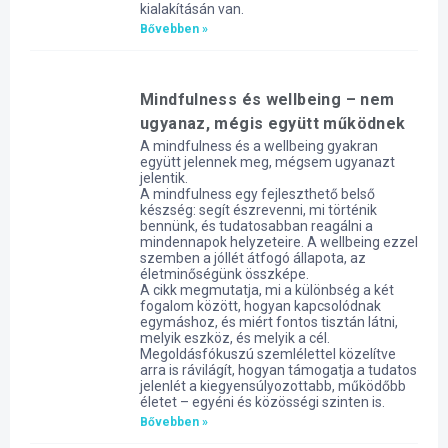
kialakításán van.
Bővebben »
Mindfulness és wellbeing – nem
ugyanaz, mégis együtt működnek
A mindfulness és a wellbeing gyakran
együtt jelennek meg, mégsem ugyanazt
jelentik.
A mindfulness egy fejleszthető belső
készség: segít észrevenni, mi történik
bennünk, és tudatosabban reagálni a
mindennapok helyzeteire. A wellbeing ezzel
szemben a jóllét átfogó állapota, az
életminőségünk összképe.
A cikk megmutatja, mi a különbség a két
fogalom között, hogyan kapcsolódnak
egymáshoz, és miért fontos tisztán látni,
melyik eszköz, és melyik a cél.
Megoldásfókuszú szemlélettel közelítve
arra is rávilágít, hogyan támogatja a tudatos
jelenlét a kiegyensúlyozottabb, működőbb
életet – egyéni és közösségi szinten is.
Bővebben »