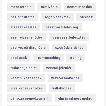
meseterápia
motiváció
nemet mondás
pszichodráma
segítő szakmák
stressz
stresszkezelés
szakmai hitelesség
személyes fejlődés
szervezetfejlesztés
szervezeti diagnózis
szokáskialakítás
szokások
teamcoaching
tréning
tudatos jelenlét
vezetői jelenlét
vezetői készségek
vezetői működés
viselkedésváltozás
vállalkozás
változásmenedzsment
élményalapú tanulás