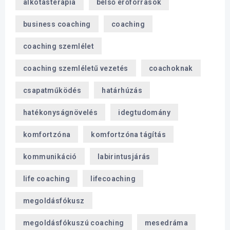
alkotásterápia
belső erőforrások
business coaching
coaching
coaching szemlélet
coaching szemléletű vezetés
coachoknak
csapatműködés
határhúzás
hatékonyságnövelés
idegtudomány
komfortzóna
komfortzóna tágítás
kommunikáció
labirintusjárás
life coaching
lifecoaching
megoldásfókusz
megoldásfókuszú coaching
mesedráma