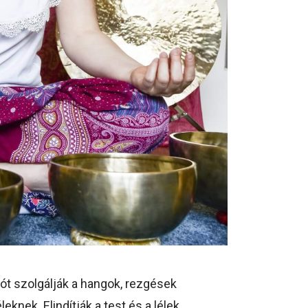
iót szolgálják a hangok, rezgések
knek. Elindítják a test és a lélek