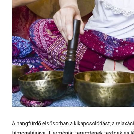
A hangfürdő elsősorban a kikapcsolódást, a relaxác
támogatásával. Harmóniát teremtenek testnek és léle