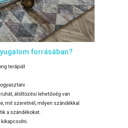
nyugalom forrásában?
ng terápiát
fogyasztani
uhát, átöltözési lehetőség van
, mit szeretnél, milyen szándékkal
tik a szándékokat.
 kikapcsolni.