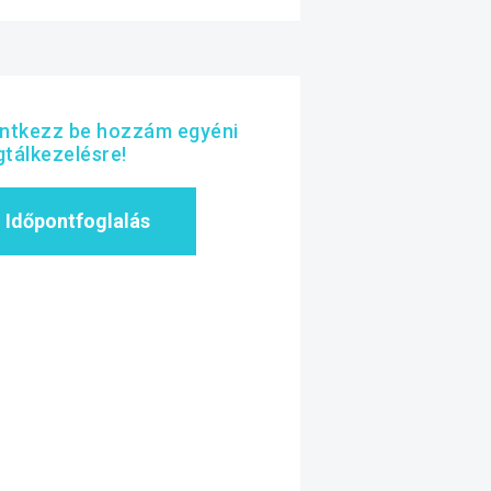
entkezz be hozzám egyéni
tálkezelésre!
Időpontfoglalás