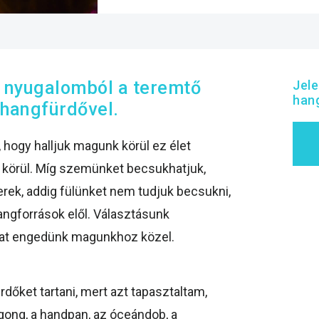
a nyugalomból a teremtő
Jel
hang
 hangfürdővel.
 hogy halljuk magunk körül ez élet
 körül. Míg szemünket becsukhatjuk,
rek, addig fülünket nem tudjuk becsukni,
angforrások elől. Választásunk
kat engedünk magunkhoz közel.
rdőket tartani, mert azt tapasztaltam,
 gong, a handpan, az óceándob, a