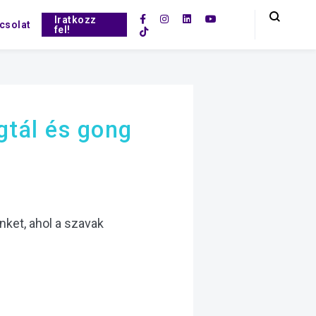
Iratkozz
csolat
fel!
gtál és gong
nket, ahol a szavak