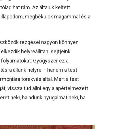
lag hat rám. Az általuk keltett
csillapodom, megbékülök magammal és a
t eszközök rezgései nagyon könnyen
lkezdik helyreállítani sejtjeink
ó folyamatokat. Gyógyszer ez a
ásra állunk helyre – hanem a test
móniára törekvés által. Mert a test
t, vissza tud állni egy alapértelmezett
et neki, ha adunk nyugalmat neki, ha