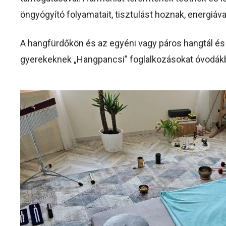
öngyógyító folyamatait, tisztulást hoznak, energiával
A hangfürdőkön és az egyéni vagy páros hangtál és 
gyerekeknek „Hangpancsi” foglalkozásokat óvodákb