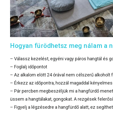
Hogyan fürödhetsz meg nálam a 
– Válassz kezelést, egyéni vagy páros hangtál és go
– F
oglalj időpontot
– Az alkalom elött 24 órával nem célszerű alkoholt 
–
Érkezz az időpontra, hozzál magaddal kényelmes r
– Pár percben megbeszéljük mi a hangfürdő menete
üssem a hangtálakat, gongokat. A rezgések felerősí
– Figyelj a légzésedre a hangfürdő alatt, ez segíthet