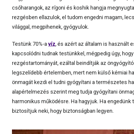
csőharangok, az n’goni és koshik hangja megnyugtató
rezgésben ellazulok, el tudom engedni magam, le
világgal, megpihenek, gyógyulok.
Testünk 70%-a
víz
, és azért az általam is használ
kapcsolódni tudnak testünkkel, mégpedig úgy, hogy e
rezgéstartományát, ezáltal beindítják az öngyógyít
legszelídebb értelemben, mert nem külső kémiai hat
önmagát kezdi el tudni gyógyítani a természetes har
alapértelmezés szerint meg tudja gyógyítani önmagá
harmonikus működésre. Ha hagyjuk. Ha engedünk ter
biztosítjuk neki, hogy biztonságban legyen.