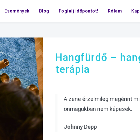
Események
Blog
Foglalj időpontot!
Rólam
Kap
Hangfürdő – han
terápia
A zene érzelmileg megérint mi
önmagukban nem képesek.
Johnny Depp