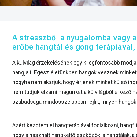
A stresszből a nyugalomba vagy 
erőbe hangtál és gong terápiával,
A külvilág érzékelésének egyik legfontosabb módja,
hangjait. Egész életünkben hangok vesznek minket
hogyha nem akarjuk, hogy érjenek minket külső inge
nem tudjuk elzárni magunkat a külvilágból érkező h
szabadsága mindössze abban rejlik, milyen hango
Azért kezdtem el hangterápiával foglalkozni, hangfü
hogy a használt hangkeltő eszközök, a hangtálak, a