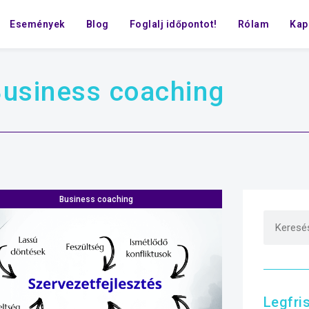
Események
Blog
Foglalj időpontot!
Rólam
Kap
usiness coaching
Business coaching
Legfri