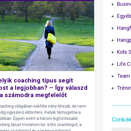
Busin
Egyéb
Hangf
Hangp
Kids 
Life 
Team 
lyik coaching típus segít
st a legjobban? – Így válaszd
Tréni
 a számodra megfelelőt
oaching világában sokféle irány létezik, de nem
dig egyszerű eldönteni, melyik támogatna a
jobban. Éppen ezért a három legfontosabb
Címké
ching típust mutatom be: a life coachingot, a
iness coachingot és a teamcoachingot.