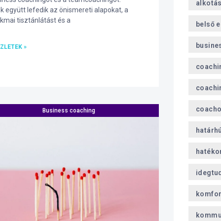
alkotá
k együtt lefedik az önismereti alapokat, a
kmai tisztánlátást és a
belső 
busine
ZLETEK »
coachi
coachi
coach
Business coaching
határh
hatéko
idegtu
komfor
kommu