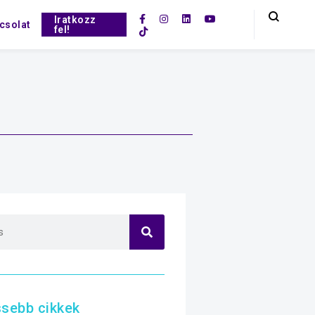
Iratkozz
csolat
fel!
ssebb cikkek