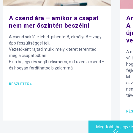
A csend ára – amikor a csapat
Am
nem mer őszintén beszélni
A 
új
A csend sokféle lehet: pihentető, elmélyítő – vagy
ve
épp feszültséggel teli.
Vezetőként rajtad múlik, melyik teret teremted
A m
meg a csapatodban.
vál
Ez a bejegyzés segít felismerni, mit üzen a csend –
hog
és hogyan fordíthatod bizalommá.
fej
kih
esz
RÉSZLETEK »
nem
táv
RÉS
Még több bejegyz