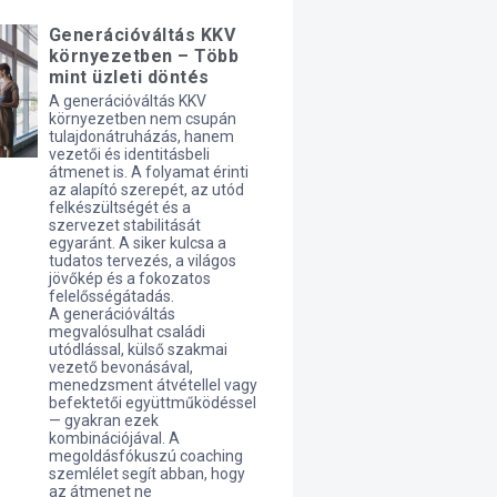
Generációváltás KKV
környezetben – Több
mint üzleti döntés
A generációváltás KKV
környezetben nem csupán
tulajdonátruházás, hanem
vezetői és identitásbeli
átmenet is. A folyamat érinti
az alapító szerepét, az utód
felkészültségét és a
szervezet stabilitását
egyaránt. A siker kulcsa a
tudatos tervezés, a világos
jövőkép és a fokozatos
felelősségátadás.
A generációváltás
megvalósulhat családi
utódlással, külső szakmai
vezető bevonásával,
menedzsment átvétellel vagy
befektetői együttműködéssel
— gyakran ezek
kombinációjával. A
megoldásfókuszú coaching
szemlélet segít abban, hogy
az átmenet ne