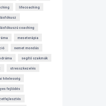
aching
lifecoaching
dásfókusz
ásfókuszú coaching
ráma
meseterápia
ció
nemet mondás
odráma
segítő szakmák
z
stresszkezelés
i hitelesség
yes fejlődés
zetfejlesztés