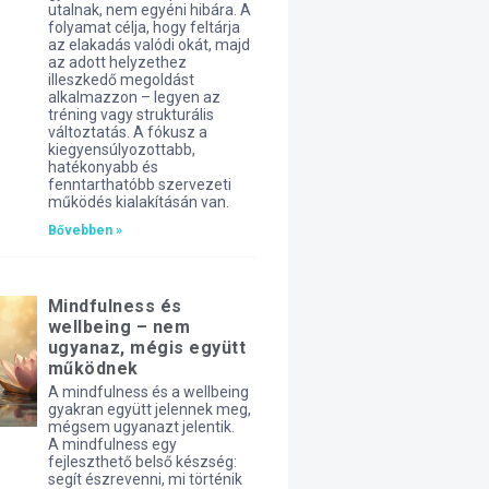
utalnak, nem egyéni hibára. A
folyamat célja, hogy feltárja
az elakadás valódi okát, majd
az adott helyzethez
illeszkedő megoldást
alkalmazzon – legyen az
tréning vagy strukturális
változtatás. A fókusz a
kiegyensúlyozottabb,
hatékonyabb és
fenntarthatóbb szervezeti
működés kialakításán van.
Bővebben »
Mindfulness és
wellbeing – nem
ugyanaz, mégis együtt
működnek
A mindfulness és a wellbeing
gyakran együtt jelennek meg,
mégsem ugyanazt jelentik.
A mindfulness egy
fejleszthető belső készség:
segít észrevenni, mi történik