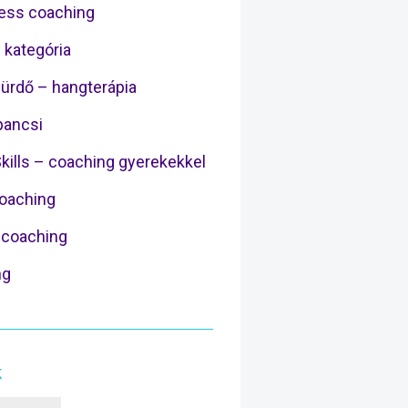
ess coaching
 kategória
ürdő – hangterápia
ancsi
Skills – coaching gyerekekkel
Coaching
coaching
ng
k