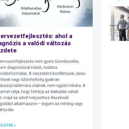
ervezetfejlesztés: ahol a
agnózis a valódi változás
ezdete
zervezetfejlesztés nem gyors tünetkezelés,
em diagnózissal induló, tudatos
ödésformálás. A visszatérő konfliktusok, lassú
tések vagy túlterheltség gyakran
dszerproblémára utalnak, nem egyéni hibára. A
yamat célja, hogy feltárja az elakadás valódi
t, majd az adott helyzethez illeszkedő
oldást alkalmazzon – legyen az tréning vagy
ukturális
ZLETEK »