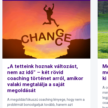
„A tetteink hoznak változást,
Me
nem az idő” – két rövid
mo
coaching történet arról, amikor
ki
valaki megtalálja a saját
A c
megoldását
min
leg
A megoldásfókuszú coaching lényege, hogy nem a
coa
problémát boncolgatjuk tovább, hanem azt
bus