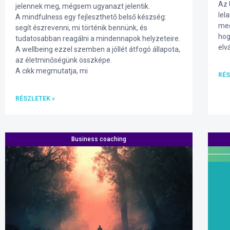
Az 
jelennek meg, mégsem ugyanazt jelentik.
lel
A mindfulness egy fejleszthető belső készség:
meg
segít észrevenni, mi történik bennünk, és
hog
tudatosabban reagálni a mindennapok helyzeteire.
elv
A wellbeing ezzel szemben a jóllét átfogó állapota,
az életminőségünk összképe.
A cikk megmutatja, mi
RÉS
RÉSZLETEK »
Business coaching