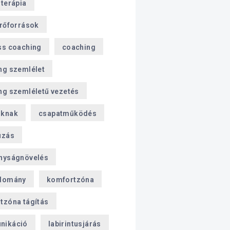
sterápia
erőforrások
ss coaching
coaching
ng szemlélet
ng szemléletű vezetés
oknak
csapatműködés
úzás
nyságnövelés
domány
komfortzóna
tzóna tágítás
nikáció
labirintusjárás