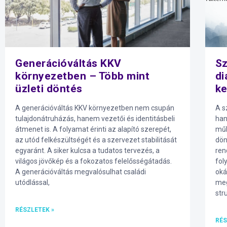
Generációváltás KKV
Sz
környezetben – Több mint
di
üzleti döntés
k
A generációváltás KKV környezetben nem csupán
A s
tulajdonátruházás, hanem vezetői és identitásbeli
han
átmenet is. A folyamat érinti az alapító szerepét,
műk
az utód felkészültségét és a szervezet stabilitását
dön
egyaránt. A siker kulcsa a tudatos tervezés, a
ren
világos jövőkép és a fokozatos felelősségátadás.
fol
A generációváltás megvalósulhat családi
oká
utódlással,
meg
str
RÉSZLETEK »
RÉS