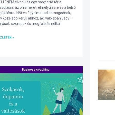
ÚJ ÉNEM elvonulás egy megtartó tér a
assulásra, az önismereti elmélyülésre és a belső
újulásra. Időt és figyelmet ad önmagadnak,
y közelebb kerülj ahhoz, aki valójában vagy –
árások, szerepek és megfelelés nélkül.
ZLETEK »
Business coaching