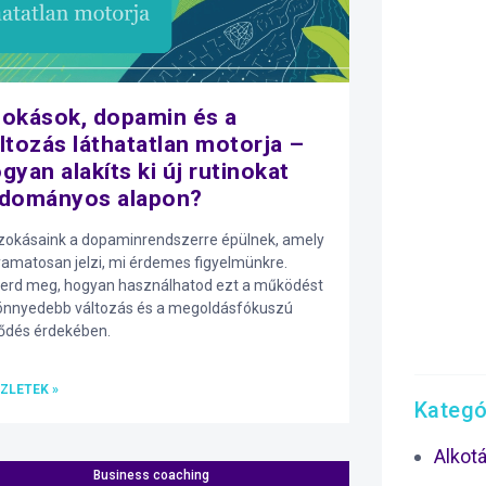
okások, dopamin és a
ltozás láthatatlan motorja –
gyan alakíts ki új rutinokat
udományos alapon?
zokásaink a dopaminrendszerre épülnek, amely
yamatosan jelzi, mi érdemes figyelmünkre.
erd meg, hogyan használhatod ezt a működést
önnyedebb változás és a megoldásfókuszú
lődés érdekében.
ZLETEK »
Kategó
Alkot
Business coaching