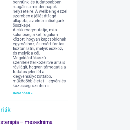
bennünk, és tudatosabban
reagálni a mindennapok
helyzeteire. A wellbeing ezzel
szemben a jóllét átfogó
állapota, az életminőségünk
összképe.
A cikk megmutatja, mi a
különbség a két fogalom
között, hogyan kapcsolódnak
egymáshoz, és miért fontos
tisztán látni, melyik eszköz,
és melyik a cél.
Megoldásfókuszú
szemlélettel közelítve arra is
rávilágít, hogyan támogatja a
tudatos jelenlét a
kiegyensúlyozottabb,
működőbb életet – egyéni és
közösségi szinten is.
Bővebben »
riák
ásterápia – mesedráma