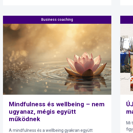
Business coaching
Mindfulness és wellbeing – nem
ÚJ
ugyanaz, mégis együtt
ma
működnek
Mi 
fig
A mindfulness és a wellbeing gyakran együtt