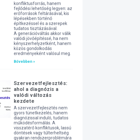
konfliktusforrás, hanem
fejlődési lehetőség legyen: az
erőforrások feltárásával, kis
lépésekben történő
építkezéssel és a szerepek
tudatos tisztázásával.
A generációváltás akkor válik
valódi jövőépítéssé, ha nem
kényszerhelyzetként, hanem
közös gondolkodás
eredményeként valósul meg.
Bővebben »
Szervezetfejlesztés:
ahol a diagnózis a
valódi változás
kezdete
A szervezetfejlesztés nem
gyors tünetkezelés, hanem
diagnózissal induló, tudatos
működésformálás. A
visszatérő konfliktusok, lassú
döntések vagy túlterheltség
gyakran rendszerproblémára