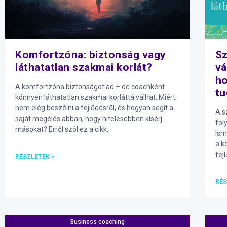
Komfortzóna: biztonság vagy
Sz
láthatatlan szakmai korlát?
vá
ho
A komfortzóna biztonságot ad – de coachként
t
könnyen láthatatlan szakmai korláttá válhat. Miért
nem elég beszélni a fejlődésről, és hogyan segít a
A s
saját megélés abban, hogy hitelesebben kísérj
fol
másokat? Erről szól ez a cikk.
Ism
a k
fej
RÉSZLETEK »
RÉS
Business coaching