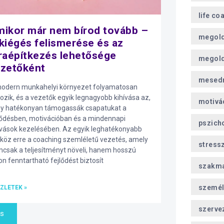
life co
ikor már nem bírod tovább –
megol
kiégés felismerése és az
raépítkezés lehetősége
megold
zetőként
mesed
odern munkahelyi környezet folyamatosan
tozik, és a vezetők egyik legnagyobb kihívása az,
motivá
y hatékonyan támogassák csapatukat a
lődésben, motivációban és a mindennapi
pszich
ívások kezelésében. Az egyik leghatékonyabb
köz erre a coaching szemléletű vezetés, amely
stress
csak a teljesítményt növeli, hanem hosszú
on fenntartható fejlődést biztosít
szakma
személ
ZLETEK »
szerve
és