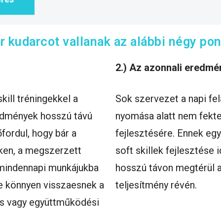
or kudarcot vallanak az alábbi négy pon
2.) Az azonnali eredmé
ill tréningekkel a
Sok szervezet a napi fe
redmények hosszú távú
nyomása alatt nem fektet
fordul, hogy bár a
fejlesztésére. Ennek egy
ken, a megszerzett
soft skillek fejlesztése 
 mindennapi munkájukba
hosszú távon megtérül 
re könnyen visszaesnek a
teljesítmény révén.
s vagy együttműködési