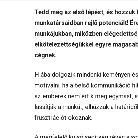
Tedd meg az első lépést, és hozzuk k
munkatársaidban rejlő potenciált! Ér
munkájukban, miközben elégedettsé
elkötelezettségükkel egyre magasabb
cégnek.
Hiába dolgozik mindenki keményen és 
motiválni, ha a belső kommunikáció h
az emberek nem értik meg egymást, a 
lassítják a munkát, elhúzzák a határidő
frusztrációt okoznak.
A megfelelő külső segítség révén a sof