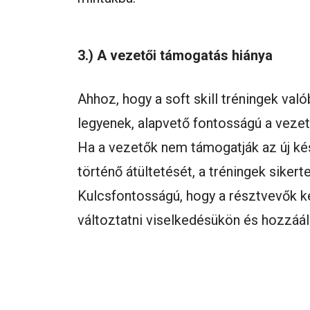
3.) A vezetői támogatás hiánya
Ahhoz, hogy a soft skill tréningek va
legyenek, alapvető fontosságú a veze
Ha a vezetők nem támogatják az új k
történő átültetését, a tréningek siker
Kulcsfontosságú, hogy a résztvevők 
változtatni viselkedésükön és hozzáá