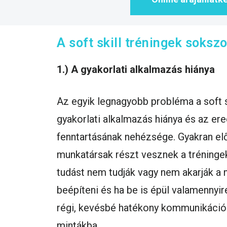
A soft skill tréningek soksz
1.) A gyakorlati alkalmazás hiánya
Az egyik legnagyobb probléma a soft sk
gyakorlati alkalmazás hiánya és az e
fenntartásának nehézsége. Gyakran elő
munkatársak részt vesznek a tréninge
tudást nem tudják vagy nem akarják a
beépíteni és ha be is épül valamennyi
régi, kevésbé hatékony kommunikáció
mintákba.