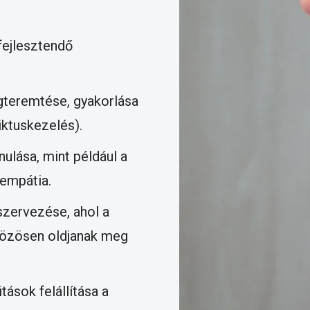
fejlesztendő
teremtése, gyakorlása
iktuskezelés).
ulása, mint például a
 empátia.
zervezése, ahol a
közösen oldjanak meg
tások felállítása a