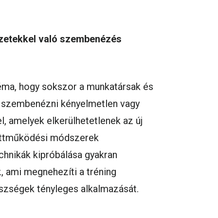
yzetekkel való szembenézés
éma, hogy sokszor a munkatársak és
 szembenézni kényelmetlen vagy
l, amelyek elkerülhetetlenek az új
ttműködési módszerek
echnikák kipróbálása gyakran
 ami megnehezíti a tréning
észségek tényleges alkalmazását.