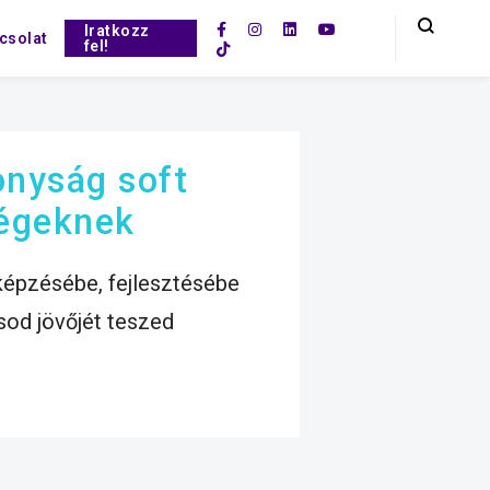
Iratkozz
csolat
fel!
onyság soft
cégeknek
épzésébe, fejlesztésébe
ásod jövőjét teszed