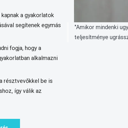
 kapnak a gyakorlatok
ásával segítenek egymás
"Amikor mindenki ugya
teljesítménye ugráss
dni fogja, hogy a
gyakorlatban alkalmazni
a résztvevőkkel be is
hoz, így válik az
érés