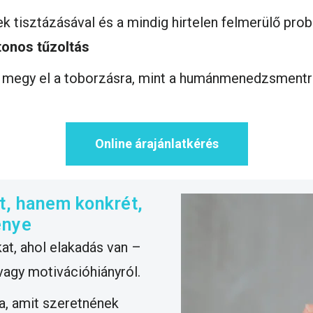
ek tisztázásával és a mindig hirtelen felmerülő pro
tonos tűzoltás
m megy el a toborzásra, mint a humánmenedzsmentr
Online árajánlatkérés
t, hanem konkrét,
énye
at, ahol elakadás van –
agy motivációhiányról.
a, amit szeretnének