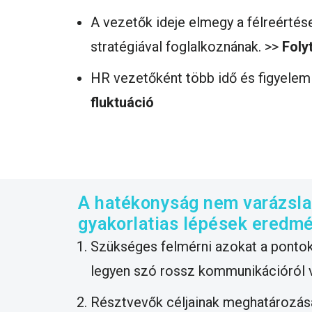
A vezetők ideje elmegy a félreértés
stratégiával foglalkoznának. >>
Foly
HR vezetőként több idő és figyele
fluktuáció
A hatékonyság nem varázsla
gyakorlatias lépések eredm
Szükséges felmérni azokat a pontok
legyen szó rossz kommunikációról v
Résztvevők céljainak meghatározás