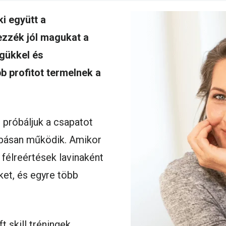
i együtt a
ezzék jól magukat a
gükkel és
 profitot termelnek a
próbáljuk a csapatot
ibásan működik. Amikor
félreértések lavinaként
ket, és egyre több
t skill tréningek