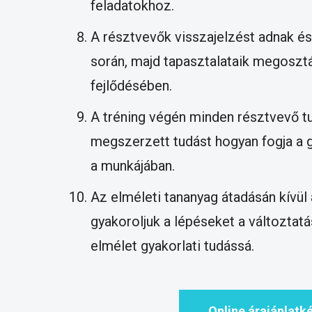
feladatokhoz.
A résztvevők visszajelzést adnak és
során, majd tapasztalataik megoszt
fejlődésében.
A tréning végén minden résztvevő tu
megszerzett tudást hogyan fogja a 
a munkájában.
Az elméleti tananyag átadásán kívül 
gyakoroljuk a lépéseket a változtatás
elmélet gyakorlati tudássá.
Online árajánlatk