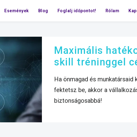
Események
Blog
Foglalj időpontot!
Rólam
Kap
Maximális haték
skill tréninggel 
Ha önmagad és munkatársaid k
fektetsz be, akkor a vállalkoz
biztonságosabbá!