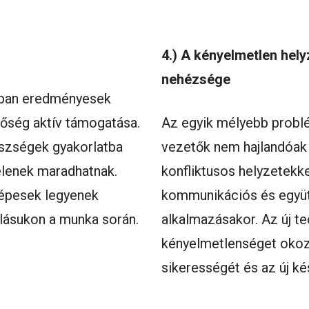
4.) A kényelmetlen hel
nehézsége
lóban eredményesek
tőség aktív támogatása.
Az egyik mélyebb probl
észségek gyakorlatba
vezetők nem hajlandóak
telenek maradhatnak.
konfliktusos helyzetekke
képesek legyenek
kommunikációs és együ
llásukon a munka során.
alkalmazásakor. Az új t
kényelmetlenséget okoz,
sikerességét és az új k