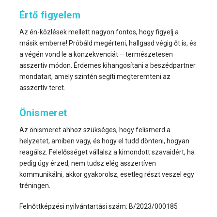
Értő figyelem
Az én-közlések mellett nagyon fontos, hogy figyelj a
másik emberre! Próbáld megérteni, hallgasd végig őt is, és
a végén vond le a konzekvenciát – természetesen
asszertív módon. Érdemes kihangosítani a beszédpartner
mondatait, amely szintén segíti megteremteni az
asszertív teret.
Önismeret
Az önismeret ahhoz szükséges, hogy felismerd a
helyzetet, amiben vagy, és hogy el tudd dönteni, hogyan
reagálsz. Felelősséget vállalsz a kimondott szavaidért, ha
pedig úgy érzed, nem tudsz elég asszertíven
kommunikálni, akkor gyakorolsz, esetleg részt veszel egy
tréningen.
Felnőttképzési nyilvántartási szám: B/2023/000185