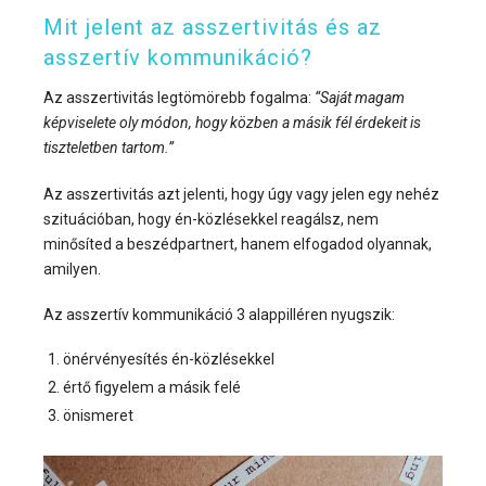
Mit jelent az asszertivitás és az
asszertív kommunikáció?
Az asszertivitás legtömörebb fogalma:
“Saját magam
képviselete oly módon, hogy közben a másik fél érdekeit is
tiszteletben tartom.”
Az asszertivitás azt jelenti, hogy úgy vagy jelen egy nehéz
szituációban, hogy én-közlésekkel reagálsz, nem
minősíted a beszédpartnert, hanem elfogadod olyannak,
amilyen.
Az asszertív kommunikáció 3 alappilléren nyugszik:
önérvényesítés én-közlésekkel
értő figyelem a másik felé
önismeret