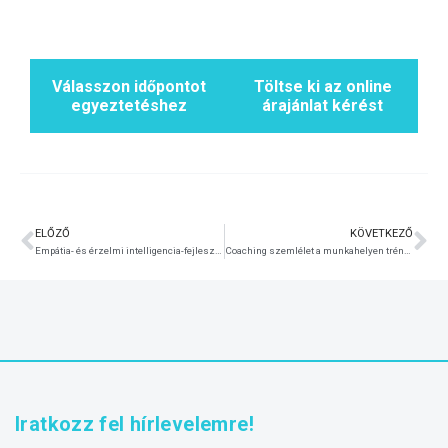
Válasszon időpontot
Töltse ki az online
egyeztetéshez
árajánlat kérést
ELŐZŐ
KÖVETKEZŐ
Empátia- és érzelmi intelligencia-fejlesztés tréning cégeknek
Coaching szemlélet a munkahelyen tréning vezetőknek
Iratkozz fel hírlevelemre!