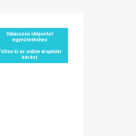
Válasszon időpontot
egyeztetéshez
Töltse ki az online árajánlat
kérést