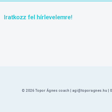
Iratkozz fel hírlevelemre!
© 2026 Topor Ágnes coach
agi@toporagnes.hu
0