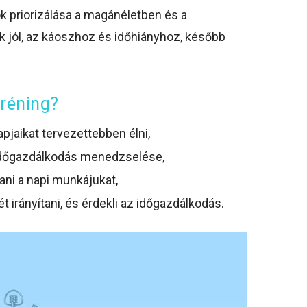
ok priorizálása a magánéletben és a
jól, az káoszhoz és időhiányhoz, később
tréning?
jaikat tervezettebben élni,
 időgazdálkodás menedzselése,
ani a napi munkájukat,
 irányítani, és érdekli az időgazdálkodás.