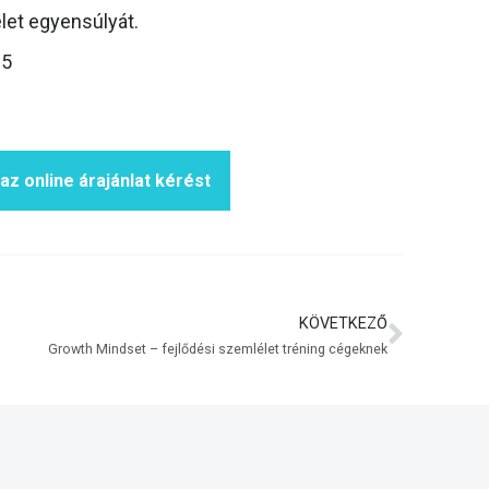
et egyensúlyát.
85
 az online árajánlat kérést
KÖVETKEZŐ
Growth Mindset – fejlődési szemlélet tréning cégeknek