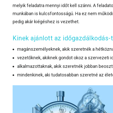
melyik feladatra mennyi időt kell szánni. A feladat
munkában is kulcsfontosságú. Ha ez nem működik 
pedig akár kiégéshez is vezethet.
Kinek ajánlott az időgazdálkodás-
magánszemélyeknek, akik szeretnék a hétköznap
vezetőknek, akiknek gondot okoz a szervezeti
alkalmazottaknak, akik szeretnék jobban beoszt
mindenkinek, aki tudatosabban szeretné az életét