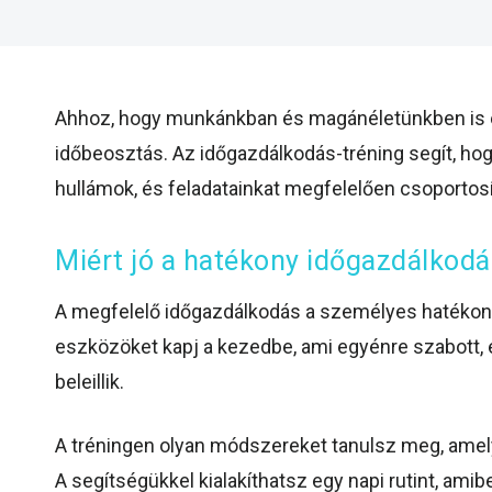
Ahhoz, hogy munkánkban és magánéletünkben is e
időbeosztás. Az időgazdálkodás-tréning segít, hog
hullámok, és feladatainkat megfelelően csoportosít
Miért jó a hatékony időgazdálkod
A megfelelő időgazdálkodás a személyes hatékonys
eszközöket kapj a kezedbe, ami egyénre szabott, é
beleillik.
A tréningen olyan módszereket tanulsz meg, amel
A segítségükkel kialakíthatsz egy napi rutint, am