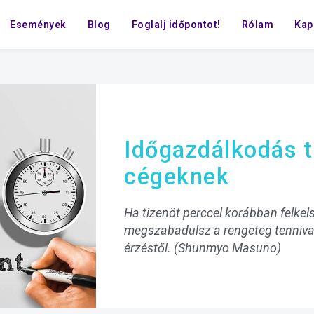
Események
Blog
Foglalj időpontot!
Rólam
Kap
Időgazdálkodás t
cégeknek
Ha tizenöt perccel korábban felke
megszabadulsz a rengeteg tenniv
érzéstől. (Shunmyo Masuno)