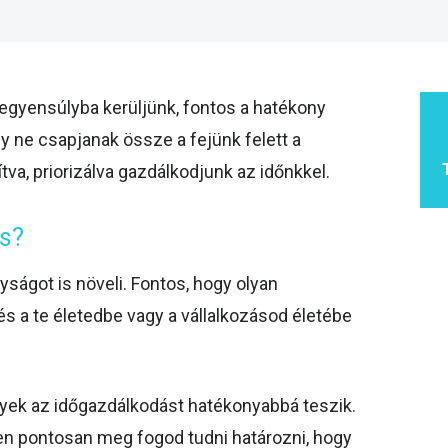
gyensúlyba kerüljünk, fontos a hatékony
y ne csapjanak össze a fejünk felett a
va, priorizálva gazdálkodjunk az időnkkel.
ás?
ágot is növeli. Fontos, hogy olyan
s a te életedbe vagy a vállalkozásod életébe
yek az időgazdálkodást hatékonyabbá teszik.
iben pontosan meg fogod tudni határozni, hogy