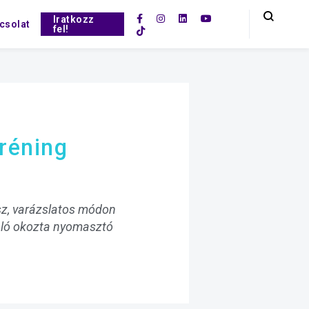
Iratkozz
csolat
fel!
réning
lsz, varázslatos módon
aló okozta nyomasztó