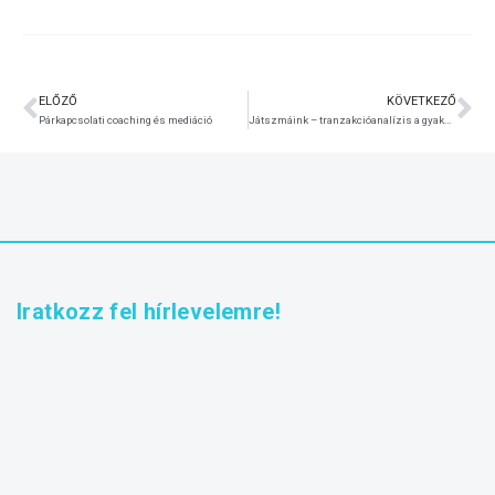
ELŐZŐ
KÖVETKEZŐ
Párkapcsolati coaching és mediáció
Játszmáink – tranzakcióanalízis a gyakorlatban tréning cégeknek
Iratkozz fel hírlevelemre!