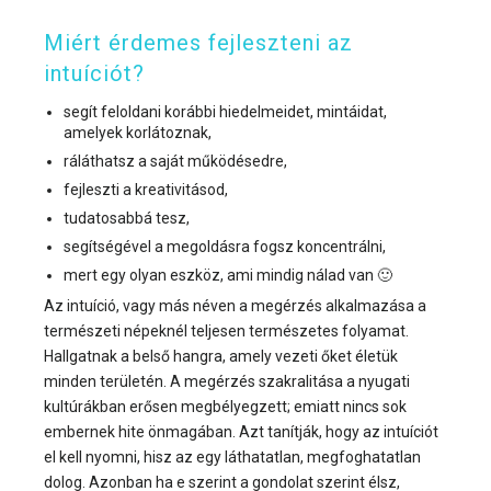
Miért érdemes fejleszteni az
intuíciót?
segít feloldani korábbi hiedelmeidet, mintáidat,
amelyek korlátoznak,
ráláthatsz a saját működésedre,
fejleszti a kreativitásod,
tudatosabbá tesz,
segítségével a megoldásra fogsz koncentrálni,
mert egy olyan eszköz, ami mindig nálad van 🙂
Az intuíció, vagy más néven a megérzés alkalmazása a
természeti népeknél teljesen természetes folyamat.
Hallgatnak a belső hangra, amely vezeti őket életük
minden területén. A megérzés szakralitása a nyugati
kultúrákban erősen megbélyegzett; emiatt nincs sok
embernek hite önmagában. Azt tanítják, hogy az intuíciót
el kell nyomni, hisz az egy láthatatlan, megfoghatatlan
dolog. Azonban ha e szerint a gondolat szerint élsz,