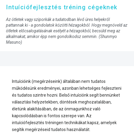
Intuíciófejlesztés tréning cégeknek
Az ötletek vagy sziporkák a tudatodban lévő üres helyekről
pattannak ki - a gondolatok közötti hézagokból. Hogy megnöveld az
ötletek előcsalogatásának esélyét a hézagokból, becsüld meg az
alkalmakat, amikor épp nem gondolkodsz semmin. (Shunmyo
Masuno)
Intuícióink (megérzéseink) általában nem tudatos
működésünk eredményei, azonban lehetséges fejleszteni
és tudatos szintre hozni. Belső intuíciónk segít bennünket
választási helyzetekben, döntések meghozatalában,
életünk alakításában, de az önmagunkhoz való
kapcsolódásban is fontos szerepe van. Az
intuíciófejlesztés tréningen technikákat kapsz, amelyek
segítik megérzéseid tudatos használatát.