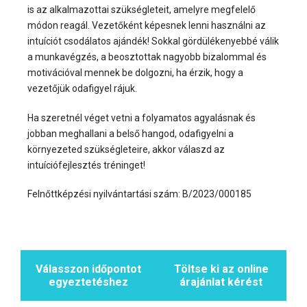
is az alkalmazottai szükségleteit, amelyre megfelelő
módon reagál. Vezetőként képesnek lenni használni az
intuíciót csodálatos ajándék! Sokkal gördülékenyebbé válik
a munkavégzés, a beosztottak nagyobb bizalommal és
motivációval mennek be dolgozni, ha érzik, hogy a
vezetőjük odafigyel rájuk.
Ha szeretnél véget vetni a folyamatos agyalásnak és
jobban meghallani a belső hangod, odafigyelni a
környezeted szükségleteire, akkor válaszd az
intuíciófejlesztés tréninget!
Felnőttképzési nyilvántartási szám: B/2023/000185
Válasszon időpontot
Töltse ki az online
egyeztetéshez
árajánlat kérést