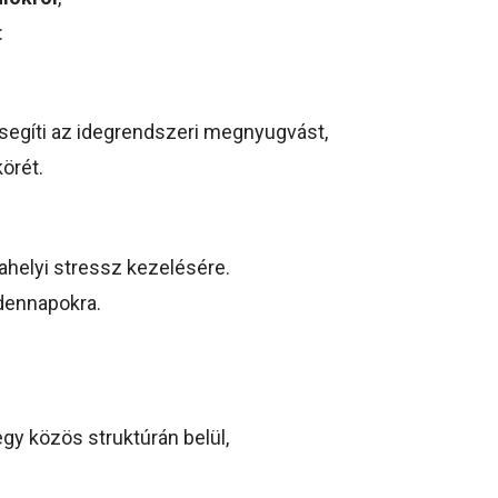
:
 segíti az idegrendszeri megnyugvást,
örét.
helyi stressz kezelésére.
dennapokra.
gy közös struktúrán belül,