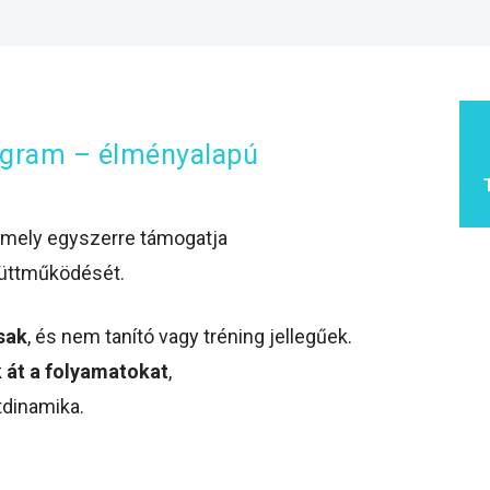
rogram – élményalapú
 amely egyszerre támogatja
yüttműködését.
sak
, és nem tanító vagy tréning jellegűek.
k át a folyamatokat
,
tdinamika.