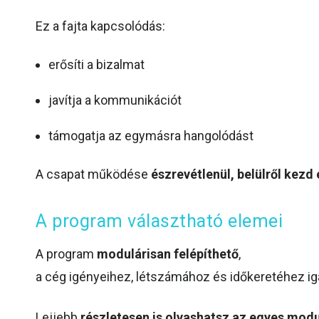
Ez a fajta kapcsolódás:
erősíti a bizalmat
javítja a kommunikációt
támogatja az egymásra hangolódást
A csapat működése
észrevétlenül, belülről kezd 
A program választható elemei
A program
modulárisan felépíthető
,
a cég igényeihez, létszámához és időkeretéhez ig
Lejjebb
részletesen is olvashatsz az egyes mod