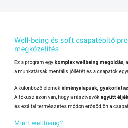
Well-being és soft csapatépítő p
megközelítés
Ez a program egy
komplex wellbeing megoldás
,
a munkatársak mentális jóllétét és a csapatok eg
A különböző elemek
élményalapúak, gyakorlatia
A fókusz azon van, hogy a résztvevők
együtt éljé
és ezáltal természetes módon erősödjön a csapa
Miért wellbeing?