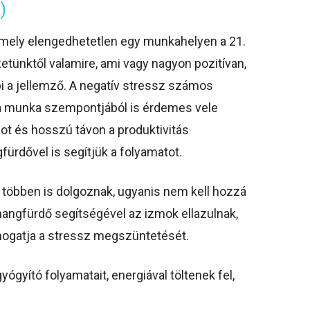
)
amely elengedhetetlen egy munkahelyen a 21.
tünktől valamire, ami vagy nagyon pozitívan,
bi a jellemző. A negatív stressz számos
 a munka szempontjából is érdemes vele
got és hosszú távon a produktivitás
fürdővel is segítjük a folyamatot.
l többen is dolgoznak, ugyanis nem kell hozzá
A hangfürdő segítségével az izmok ellazulnak,
támogatja a stressz megszüntetését.
ógyító folyamatait, energiával töltenek fel,