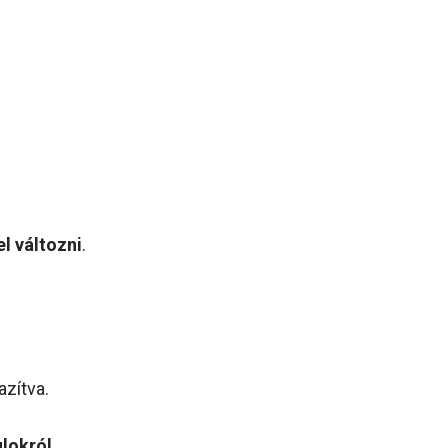
el változni
.
azítva.
ulokról
,