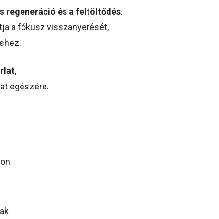
s regeneráció és a feltöltődés
.
tja a fókusz visszanyerését,
shez.
rlat
,
pat egészére.
mon
nak