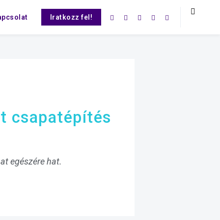
Iratkozz fel!
apcsolat
ft csapatépítés
pat egészére hat.