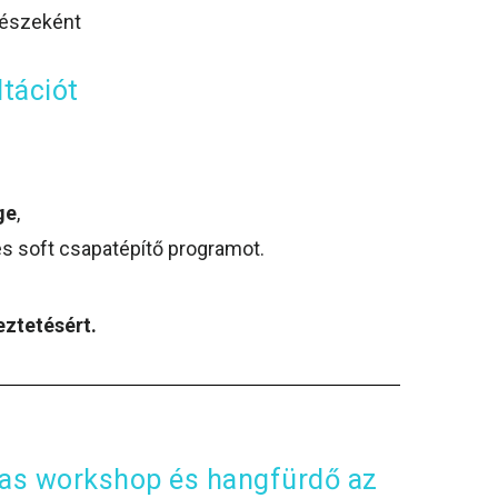
részeként
ltációt
ge
,
és soft csapatépítő programot.
eztetésért.
tias workshop és hangfürdő az