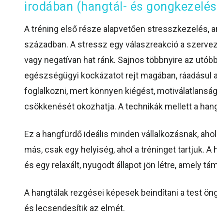
irodában (hangtál- és gongkezelés
A tréning első része alapvetően stresszkezelés, 
században. A stressz egy válaszreakció a szerveze
vagy negatívan hat ránk. Sajnos többnyire az utób
egészségügyi kockázatot rejt magában, ráadásul
foglalkozni, mert könnyen kiégést, motiválatlansá
csökkenését okozhatja. A technikák mellett a hang
Ez a hangfürdő ideális minden vállalkozásnak, aho
más, csak egy helyiség, ahol a tréninget tartjuk. 
és egy relaxált, nyugodt állapot jön létre, amely 
A hangtálak rezgései képesek beindítani a test öngy
és lecsendesítik az elmét.