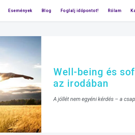
Események
Blog
Foglalj időpontot!
Rólam
K
Well-being és so
az irodában
A jóllét nem egyéni kérdés – a csa