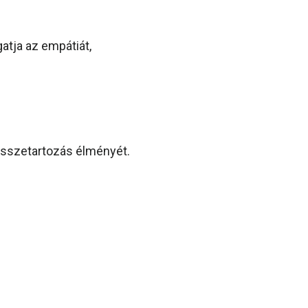
tja az empátiát,
 összetartozás élményét.