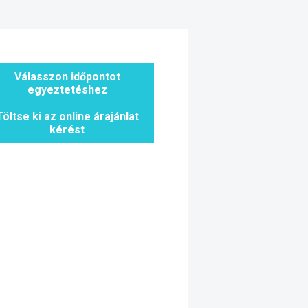
Válasszon időpontot
egyeztetéshez
Töltse ki az online árajánlat
kérést