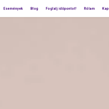
Események
Blog
Foglalj időpontot!
Rólam
Kap