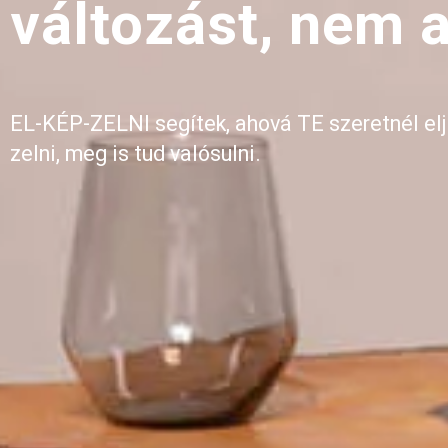
változást, nem a
EL-KÉP-ZELNI segítek, ahová TE szeretnél elj
zelni, meg is tud valósulni.