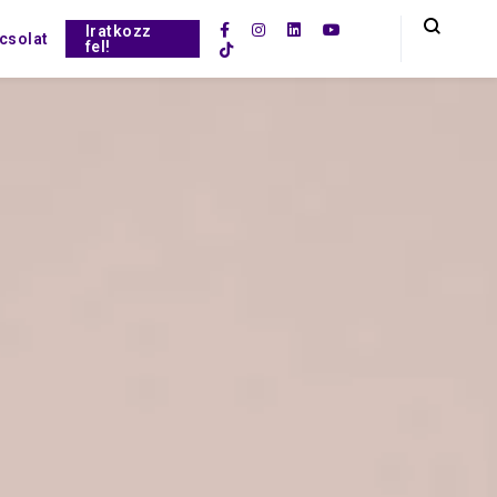
Iratkozz
csolat
fel!