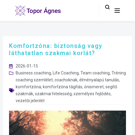
Komfortzóna: biztonság vagy
láthatatlan szakmai korlát?
2026-01-15
Business coaching
,
Life Coaching
,
Team coaching
,
Tréning
coaching szemlélet
,
coachoknak
,
élményalapú tanulás
,
komfortzóna
,
komfortzóna tágítás
,
önismeret
,
segítő
szakmák
,
szakmai hitelesség
,
személyes fejlődés
,
vezetői jelenlét