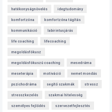
hatékonyságnövelés
idegtudomány
komfortzóna
komfortzóna tágítás
kommunikáció
labirintusjárás
life coaching
lifecoaching
megoldásfókusz
megoldásfókuszú coaching
mesedráma
meseterápia
motiváció
nemet mondás
pszichodráma
segítő szakmák
stressz
stresszkezelés
szakmai hitelesség
személyes fejlődés
szervezetfejlesztés