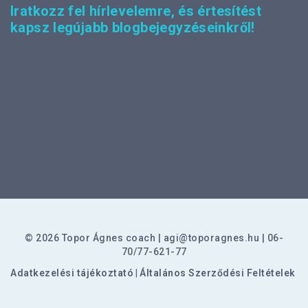
Iratkozz fel hírlevelemre, és értesítést
kapsz legújabb blogbejegyzéseinkről!
© 2026 Topor Ágnes coach
agi@toporagnes.hu
06-
70/77-621-77
Adatkezelési tájékoztató
|
Általános Szerződési Feltételek