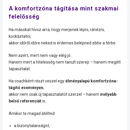
A komfortzóna tágítása mint szakmai
felelősség
Ha másokat hívsz arra, hogy merjenek lépni, ránézni,
kockáztatni,
akkor időről időre neked is érdemes belépned ebbe a térbe.
Nem azért, mert nem vagy elég jó.
Hanem mert a hitelesség nem tanult szerep – hanem megélt
tapasztalat.
Ha coachként részt veszel egy
élményalapú komfortzóna-
tágító eseményen
,
akkor nem csak új tapasztalatot szerzel – hanem
mélyebb
belső referenciát
is.
Amikor te magad átélted:
a bizonytalanságot,