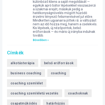
különböző kliens a saját megoldását —
egyikük apró bátor lépésekkel visszaszerzi
a szakmai erejét, másikuk pedig a
hatékonyságnövelés mögött húzódó
érzelmi tényező felismerésével jut előre.
Mindketten ugyanarra jöttek rá: a változást
nem az idő hozza meg, hanem a cselekvés.
Kis lépések, új nézőpontok, belső
erőforrások — és máris új irányba indulnak
tovább.
Bővebben »
Címkék
alkotásterápia
belső erőforrások
business coaching
coaching
coaching szemlélet
coaching szemléletű vezetés
coachoknak
csapatműködés
határhúzás