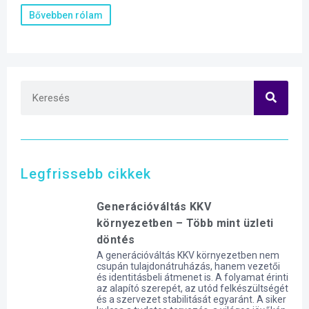
Bővebben rólam
Legfrissebb cikkek
Generációváltás KKV
környezetben – Több mint üzleti
döntés
A generációváltás KKV környezetben nem
csupán tulajdonátruházás, hanem vezetői
és identitásbeli átmenet is. A folyamat érinti
az alapító szerepét, az utód felkészültségét
és a szervezet stabilitását egyaránt. A siker