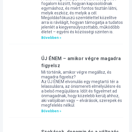
fogalom között, hogyan kapcsolódnak
egymáshoz, és miért fontos tisztán látni,
melyik eszköz, és melyik a cél.
Megoldásfókuszú szemlélettel közelítve
arra is rávilágít, hogyan támogatja a tudatos
jelenlét a kiegyensúlyozottabb, működőbb
életet – egyéni és közösségi szinten is.
Bővebben »
ÚJ ÉNEM – amikor végre magadra
figyelsz
Mi történik, amikor végre megállsz, és
magadra figyelsz?
Az ÚJ ÉNEM elvonulás egy megtartó tér a
lelassulásra, az önismereti elmélyülésre és
a belső megújulásra. Időt és figyelmet ad
önmagadnak, hogy közelebb kerülj ahhoz,
aki valójában vagy – elvárások, szerepek és
megfelelés nélkül.
Bővebben »
Szokások, dopamin és a változás