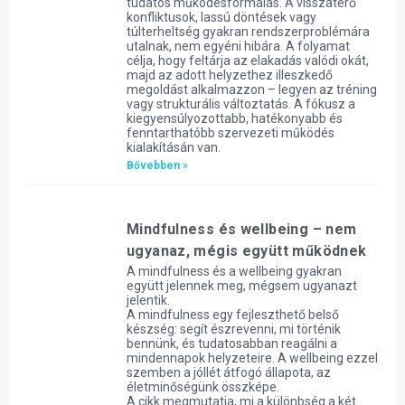
tudatos működésformálás. A visszatérő
konfliktusok, lassú döntések vagy
túlterheltség gyakran rendszerproblémára
utalnak, nem egyéni hibára. A folyamat
célja, hogy feltárja az elakadás valódi okát,
majd az adott helyzethez illeszkedő
megoldást alkalmazzon – legyen az tréning
vagy strukturális változtatás. A fókusz a
kiegyensúlyozottabb, hatékonyabb és
fenntarthatóbb szervezeti működés
kialakításán van.
Bővebben »
Mindfulness és wellbeing – nem
ugyanaz, mégis együtt működnek
A mindfulness és a wellbeing gyakran
együtt jelennek meg, mégsem ugyanazt
jelentik.
A mindfulness egy fejleszthető belső
készség: segít észrevenni, mi történik
bennünk, és tudatosabban reagálni a
mindennapok helyzeteire. A wellbeing ezzel
szemben a jóllét átfogó állapota, az
életminőségünk összképe.
A cikk megmutatja, mi a különbség a két