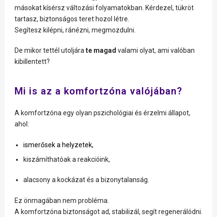
másokat kísérsz változási folyamatokban. Kérdezel, tükröt
tartasz, biztonságos teret hozol létre.
Segítesz kilépni, ránézni, megmozdulni.
De mikor tettél utoljára
te magad
valami olyat, ami valóban
kibillentett?
Mi is az a komfortzóna valójában?
A komfortzóna egy olyan pszichológiai és érzelmi állapot,
ahol:
ismerősek a helyzetek,
kiszámíthatóak a reakcióink,
alacsony a kockázat és a bizonytalanság.
Ez önmagában nem probléma.
A komfortzóna biztonságot ad, stabilizál, segít regenerálódni.