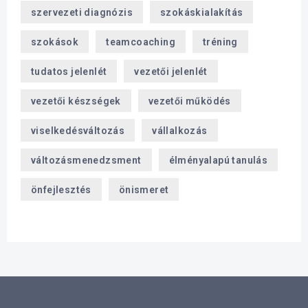
szervezeti diagnózis
szokáskialakítás
szokások
teamcoaching
tréning
tudatos jelenlét
vezetői jelenlét
vezetői készségek
vezetői működés
viselkedésváltozás
vállalkozás
változásmenedzsment
élményalapú tanulás
önfejlesztés
önismeret