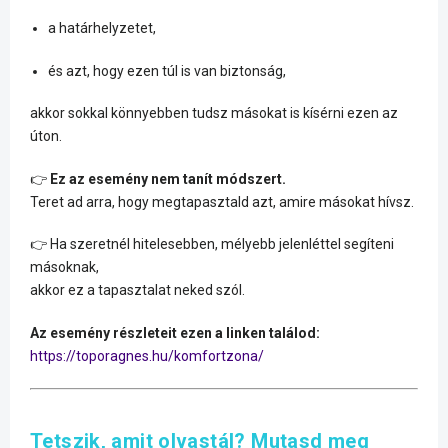
a határhelyzetet,
és azt, hogy ezen túl is van biztonság,
akkor sokkal könnyebben tudsz másokat is kísérni ezen az
úton.
👉
Ez az esemény nem tanít módszert.
Teret ad arra, hogy megtapasztald azt, amire másokat hívsz.
👉 Ha szeretnél hitelesebben, mélyebb jelenléttel segíteni
másoknak,
akkor ez a tapasztalat neked szól.
Az esemény részleteit ezen a linken találod:
https://toporagnes.hu/komfortzona/
Tetszik, amit olvastál? Mutasd meg