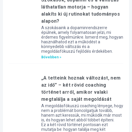
láthatatlan motorja – hogyan
alakíts ki új rutinokat tudományos
alapon?
A szokásaink a dopaminrendszerre
épülnek, amely folyamatosan jelzi, mi
érdemes figyelmünkre. Ismerd meg, hogyan
használhatod ezt a működést a
könnyedebb változás és a
megoldásfókuszú fejlődés érdekében.
Bővebben »
„A tetteink hoznak változást, nem
az idő” – két rövid coaching
történet arról, amikor valaki
megtalálja a saját megoldását
A megoldásfókuszú coaching lényege, hogy
nem a problémát boncolgatjuk tovább,
hanem azt keressük, mi működik már most
is, és hogyan lehet abból többet építeni.
Ez a két rövid történet pontosan ezt
mutatja be: hogyan találja meg két