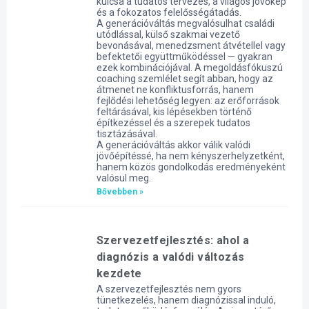
kulcsa a tudatos tervezés, a világos jövőkép
és a fokozatos felelősségátadás.
A generációváltás megvalósulhat családi
utódlással, külső szakmai vezető
bevonásával, menedzsment átvétellel vagy
befektetői együttműködéssel — gyakran
ezek kombinációjával. A megoldásfókuszú
coaching szemlélet segít abban, hogy az
átmenet ne konfliktusforrás, hanem
fejlődési lehetőség legyen: az erőforrások
feltárásával, kis lépésekben történő
építkezéssel és a szerepek tudatos
tisztázásával.
A generációváltás akkor válik valódi
jövőépítéssé, ha nem kényszerhelyzetként,
hanem közös gondolkodás eredményeként
valósul meg.
Bővebben »
Szervezetfejlesztés: ahol a
diagnózis a valódi változás
kezdete
A szervezetfejlesztés nem gyors
tünetkezelés, hanem diagnózissal induló,