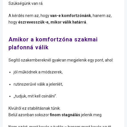
Szükségünk van rá.
A kérdés nem az, hogy
van-e komfortzónánk
, hanem az,
hogy
észrevesszük-e, mikor válik határrá
.
Amikor a komfortzóna szakmai
plafonná válik
Segítő szakembereknél gyakran megjelenik egy pont, ahol:
jól működnek a módszerek,
rutinszerűvé válik a jelenlét,
„tudjuk, mit kell csinálni”.
Kívülről ez stabilitásnak tűnik.
Belül azonban sokszor
finom stagnálás
jelenik meg.
Nem azért, mert kevés a tudás – hanem mert kevés az
új,