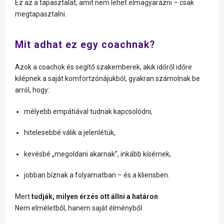
Ez az a tapasztalat, amit nem lehet elmagyarázni – csak
megtapasztalni.
Mit adhat ez egy coachnak?
Azok a coachok és segítő szakemberek, akik időről időre
kilépnek a saját komfortzónájukból, gyakran számolnak be
arról, hogy:
mélyebb empátiával tudnak kapcsolódni,
hitelesebbé válik a jelenlétük,
kevésbé „megoldani akarnak”, inkább kísérnek,
jobban bíznak a folyamatban – és a kliensben.
Mert
tudják, milyen érzés ott állni a határon
.
Nem elméletből, hanem saját élményből.