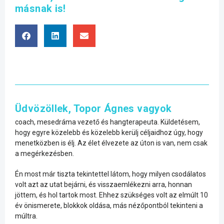
másnak is!
Üdvözöllek, Topor Ágnes vagyok
coach, mesedráma vezető és hangterapeuta. Küldetésem,
hogy egyre közelebb és közelebb kerülj céljaidhoz úgy, hogy
menetközben is élj. Az élet élvezete az úton is van, nem csak
a megérkezésben.
Én most már tiszta tekintettel látom, hogy milyen csodálatos
volt azt az utat bejárni, és visszaemlékezni arra, honnan
jöttem, és hol tartok most. Ehhez szükséges volt az elmúlt 10
év önismerete, blokkok oldása, más nézőpontból tekinteni a
múltra.