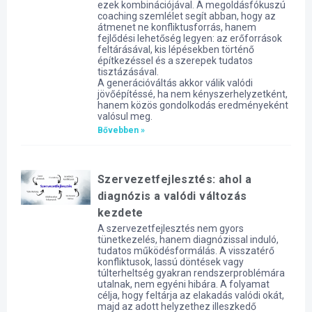
ezek kombinációjával. A megoldásfókuszú
coaching szemlélet segít abban, hogy az
átmenet ne konfliktusforrás, hanem
fejlődési lehetőség legyen: az erőforrások
feltárásával, kis lépésekben történő
építkezéssel és a szerepek tudatos
tisztázásával.
A generációváltás akkor válik valódi
jövőépítéssé, ha nem kényszerhelyzetként,
hanem közös gondolkodás eredményeként
valósul meg.
Bővebben »
Szervezetfejlesztés: ahol a
diagnózis a valódi változás
kezdete
A szervezetfejlesztés nem gyors
tünetkezelés, hanem diagnózissal induló,
tudatos működésformálás. A visszatérő
konfliktusok, lassú döntések vagy
túlterheltség gyakran rendszerproblémára
utalnak, nem egyéni hibára. A folyamat
célja, hogy feltárja az elakadás valódi okát,
majd az adott helyzethez illeszkedő