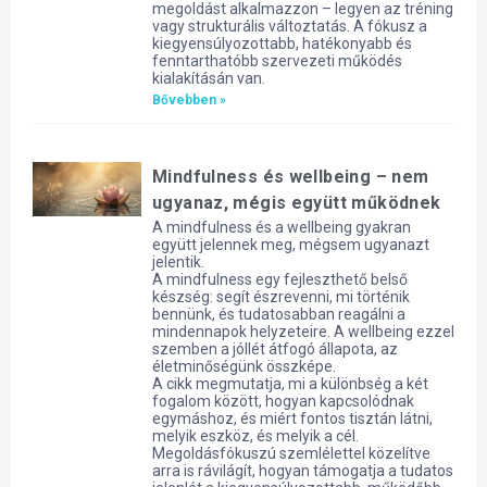
megoldást alkalmazzon – legyen az tréning
vagy strukturális változtatás. A fókusz a
kiegyensúlyozottabb, hatékonyabb és
fenntarthatóbb szervezeti működés
kialakításán van.
Bővebben »
Mindfulness és wellbeing – nem
ugyanaz, mégis együtt működnek
A mindfulness és a wellbeing gyakran
együtt jelennek meg, mégsem ugyanazt
jelentik.
A mindfulness egy fejleszthető belső
készség: segít észrevenni, mi történik
bennünk, és tudatosabban reagálni a
mindennapok helyzeteire. A wellbeing ezzel
szemben a jóllét átfogó állapota, az
életminőségünk összképe.
A cikk megmutatja, mi a különbség a két
fogalom között, hogyan kapcsolódnak
egymáshoz, és miért fontos tisztán látni,
melyik eszköz, és melyik a cél.
Megoldásfókuszú szemlélettel közelítve
arra is rávilágít, hogyan támogatja a tudatos