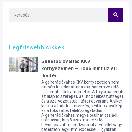
Legfrissebb cikkek
Generációváltás KKV
környezetben – Több mint üzleti
döntés
A generációváltás KKV környezetben nem
csupán tulajdonátruházás, hanem vezetői
és identitásbeli átmenet is. A folyamat érinti
az alapító szerepét, az utód felkészültségét
és a szervezet stabilitását egyaránt. A siker
kulcsa a tudatos tervezés, a világos jövőkép
és a fokozatos felelősségátadás.
A generációváltás megvalósulhat családi
utódlással, külső szakmai vezető
bevonásával, menedzsment átvétellel vagy
befektetői együttműködéssel — gyakran