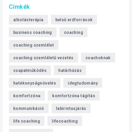
Címkék
alkotásterápia
belső erőforrások
business coaching
coaching
coaching szemlélet
coaching szemléletű vezetés
coachoknak
csapatműködés
határhúzás
hatékonyságnövelés
idegtudomány
komfortzóna
komfortzóna tágítás
kommunikáció
labirintusjárás
life coaching
lifecoaching