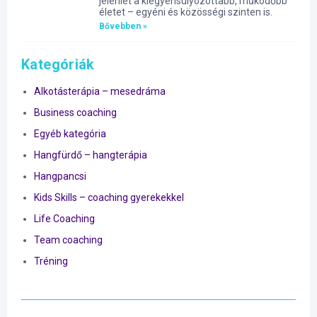
jelenlét a kiegyensúlyozottabb, működőbb
életet – egyéni és közösségi szinten is.
Bővebben »
Kategóriák
Alkotásterápia – mesedráma
Business coaching
Egyéb kategória
Hangfürdő – hangterápia
Hangpancsi
Kids Skills – coaching gyerekekkel
Life Coaching
Team coaching
Tréning