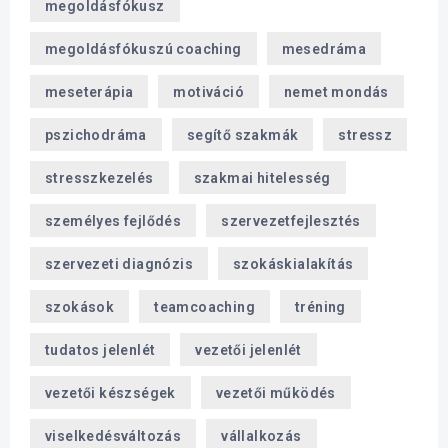
megoldásfókusz
megoldásfókuszú coaching
mesedráma
meseterápia
motiváció
nemet mondás
pszichodráma
segítő szakmák
stressz
stresszkezelés
szakmai hitelesség
személyes fejlődés
szervezetfejlesztés
szervezeti diagnózis
szokáskialakítás
szokások
teamcoaching
tréning
tudatos jelenlét
vezetői jelenlét
vezetői készségek
vezetői működés
viselkedésváltozás
vállalkozás