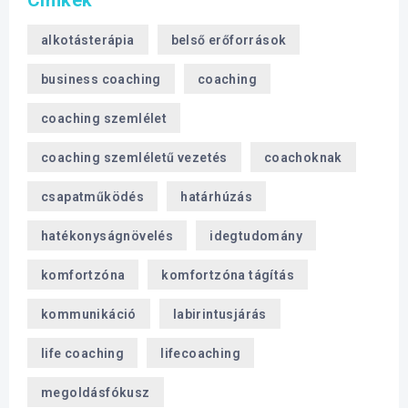
alkotásterápia
belső erőforrások
business coaching
coaching
coaching szemlélet
coaching szemléletű vezetés
coachoknak
csapatműködés
határhúzás
hatékonyságnövelés
idegtudomány
komfortzóna
komfortzóna tágítás
kommunikáció
labirintusjárás
life coaching
lifecoaching
megoldásfókusz