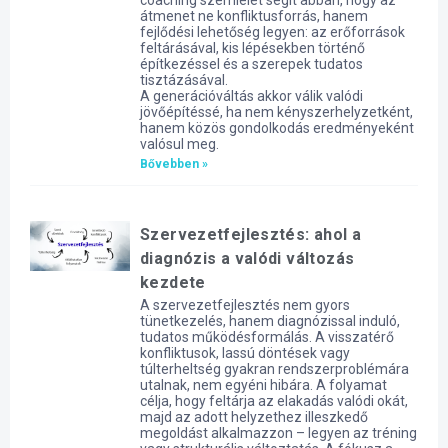
átmenet ne konfliktusforrás, hanem
fejlődési lehetőség legyen: az erőforrások
feltárásával, kis lépésekben történő
építkezéssel és a szerepek tudatos
tisztázásával.
A generációváltás akkor válik valódi
jövőépítéssé, ha nem kényszerhelyzetként,
hanem közös gondolkodás eredményeként
valósul meg.
Bővebben »
Szervezetfejlesztés: ahol a
diagnózis a valódi változás
kezdete
A szervezetfejlesztés nem gyors
tünetkezelés, hanem diagnózissal induló,
tudatos működésformálás. A visszatérő
konfliktusok, lassú döntések vagy
túlterheltség gyakran rendszerproblémára
utalnak, nem egyéni hibára. A folyamat
célja, hogy feltárja az elakadás valódi okát,
majd az adott helyzethez illeszkedő
megoldást alkalmazzon – legyen az tréning