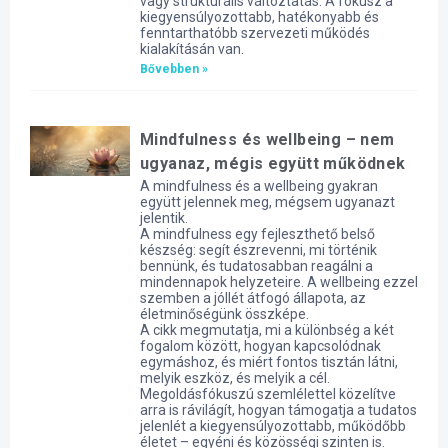
vagy strukturális változtatás. A fókusz a
kiegyensúlyozottabb, hatékonyabb és
fenntarthatóbb szervezeti működés
kialakításán van.
Bővebben »
Mindfulness és wellbeing – nem
ugyanaz, mégis együtt működnek
A mindfulness és a wellbeing gyakran
együtt jelennek meg, mégsem ugyanazt
jelentik.
A mindfulness egy fejleszthető belső
készség: segít észrevenni, mi történik
bennünk, és tudatosabban reagálni a
mindennapok helyzeteire. A wellbeing ezzel
szemben a jóllét átfogó állapota, az
életminőségünk összképe.
A cikk megmutatja, mi a különbség a két
fogalom között, hogyan kapcsolódnak
egymáshoz, és miért fontos tisztán látni,
melyik eszköz, és melyik a cél.
Megoldásfókuszú szemlélettel közelítve
arra is rávilágít, hogyan támogatja a tudatos
jelenlét a kiegyensúlyozottabb, működőbb
életet – egyéni és közösségi szinten is.