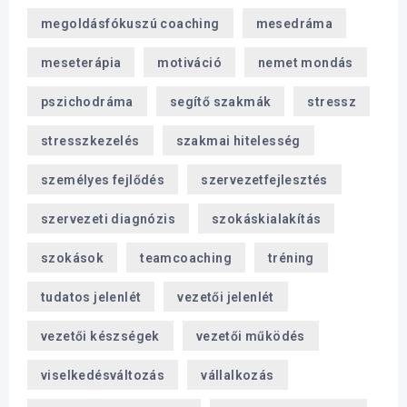
megoldásfókuszú coaching
mesedráma
meseterápia
motiváció
nemet mondás
pszichodráma
segítő szakmák
stressz
stresszkezelés
szakmai hitelesség
személyes fejlődés
szervezetfejlesztés
szervezeti diagnózis
szokáskialakítás
szokások
teamcoaching
tréning
tudatos jelenlét
vezetői jelenlét
vezetői készségek
vezetői működés
viselkedésváltozás
vállalkozás