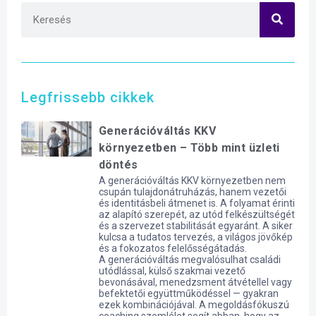
Legfrissebb cikkek
Generációváltás KKV
környezetben – Több mint üzleti
döntés
A generációváltás KKV környezetben nem
csupán tulajdonátruházás, hanem vezetői
és identitásbeli átmenet is. A folyamat érinti
az alapító szerepét, az utód felkészültségét
és a szervezet stabilitását egyaránt. A siker
kulcsa a tudatos tervezés, a világos jövőkép
és a fokozatos felelősségátadás.
A generációváltás megvalósulhat családi
utódlással, külső szakmai vezető
bevonásával, menedzsment átvétellel vagy
befektetői együttműködéssel — gyakran
ezek kombinációjával. A megoldásfókuszú
coaching szemlélet segít abban, hogy az