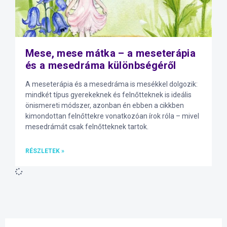
Mese, mese mátka – a meseterápia
és a mesedráma különbségéről
A meseterápia és a mesedráma is mesékkel dolgozik:
mindkét típus gyerekeknek és felnőtteknek is ideális
önismereti módszer, azonban én ebben a cikkben
kimondottan felnőttekre vonatkozóan írok róla – mivel
mesedrámát csak felnőtteknek tartok.
RÉSZLETEK »