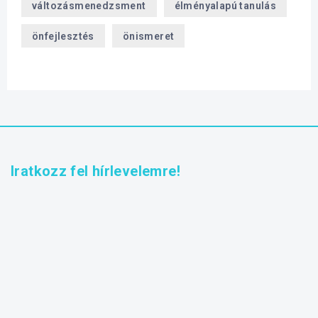
változásmenedzsment
élményalapú tanulás
önfejlesztés
önismeret
Iratkozz fel hírlevelemre!