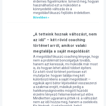
érdemes figyelmünkre. Ismerd meg, hogyan
használhatod ezt a működést a
könnyedebb változás és a
megoldásfókuszú fejlődés érdekében.
Bővebben »
„A tetteink hoznak változást, nem
az idő” – két rövid coaching
történet arról, amikor valaki
megtalálja a saját megoldását
A megoldásfókuszú coaching lényege, hogy
nem a problémát boncolgatjuk tovább,
hanem azt keressük, mi működik már most
is, és hogyan lehet abból többet építeni.
Ez a két rövid történet pontosan ezt
mutatja be: hogyan találja meg két
különböző kliens a saját megoldását —
egyikük apró bátor lépésekkel visszaszerzi
a szakmai erejét, másikuk pedig a
hatékonyságnövelés mögött húzódó
érzelmi tényező felismerésével jut előre.
Mindketten ugyanarra jöttek rá: a változást
nem az idő hozza meg, hanem a cselekvés.
Kis lépések, új nézőpontok, belső