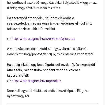
helyzethez illeszkedő megoldásokkal folytatódik – legyen az
tréning vagy strukturális változtatás.
Ha szeretnéd átgondolni, hol lehet elakadás a
szervezetedben, és milyen irányban érdemes elindulni, itt
találsz részletesebb információt:
👉
https://toporagnes.hu/szervezetfejlesztes
A változás nem ott kezdődik, hogy „valamit csinálunk”.
Hanem ott, hogy pontosan értjük, min érdemes változtatni.
Ha pedig inkább egy beszélgetéssel kezdenél, és szeretnéd
átbeszélni, miben tudok segíteni, vedd fel velem a
kapcsolatot itt:
👉
https://toporagnes.hu/kapcsolat/
Nem kell egyedül kitalálnod a következő lépést. Elég, ha
nyitott vagy rá!