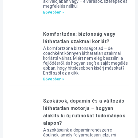
aki valójában vagy – elvárások, szerepek és
megfelelés nélkül.
Bővebben »
Komfortzóna: biztonság vagy
láthatatlan szakmai korlát?
A komfortzóna biztonságot ad – de
coachként könnyen láthatatlan szakmai
korláttá válhat. Miért nem elég beszélni a
fejlődésről, és hogyan segít a saját megélés
abban, hogy hitelesebben kísérj másokat?
Erről szól ez a cikk.
Bővebben »
Szokások, dopamin és a változás
láthatatlan motorja – hogyan
alakíts ki új rutinokat tudományos
alapon?
A szokásaink a dopaminrendszerre
épülnek, amely folyamatosan jelzi, mi