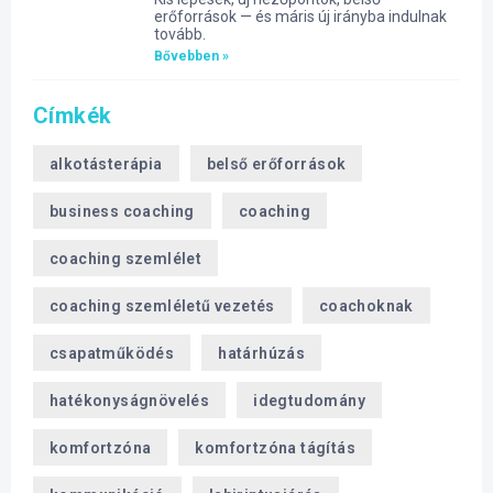
erőforrások — és máris új irányba indulnak
tovább.
Bővebben »
Címkék
alkotásterápia
belső erőforrások
business coaching
coaching
coaching szemlélet
coaching szemléletű vezetés
coachoknak
csapatműködés
határhúzás
hatékonyságnövelés
idegtudomány
komfortzóna
komfortzóna tágítás