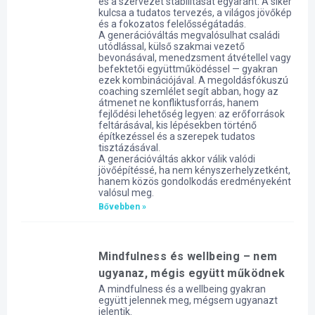
és a szervezet stabilitását egyaránt. A siker
kulcsa a tudatos tervezés, a világos jövőkép
és a fokozatos felelősségátadás.
A generációváltás megvalósulhat családi
utódlással, külső szakmai vezető
bevonásával, menedzsment átvétellel vagy
befektetői együttműködéssel — gyakran
ezek kombinációjával. A megoldásfókuszú
coaching szemlélet segít abban, hogy az
átmenet ne konfliktusforrás, hanem
fejlődési lehetőség legyen: az erőforrások
feltárásával, kis lépésekben történő
építkezéssel és a szerepek tudatos
tisztázásával.
A generációváltás akkor válik valódi
jövőépítéssé, ha nem kényszerhelyzetként,
hanem közös gondolkodás eredményeként
valósul meg.
Bővebben »
Mindfulness és wellbeing – nem
ugyanaz, mégis együtt működnek
A mindfulness és a wellbeing gyakran
együtt jelennek meg, mégsem ugyanazt
jelentik.