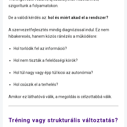
szigorítunk a folyamatokon.
De a valódi kérdés az:
hol és miért akad el a rendszer?
A szervezetfejlesztés mindig diagnózissal indul. Ez nem
hibakeresés, hanem közös ránézés a működésre:
Hol torlódik fel az információ?
Hol nem tiszták a felelősségi körök?
Hol túl nagy vagy épp túl kicsi az autonómia?
Hol csúszik el a terhelés?
Amikor ez láthatóvá válik, a megoldás is célzottabbá válik.
Tréning vagy strukturális változtatás?