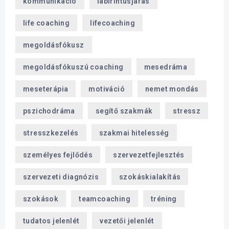
kommunikáció
labirintusjárás
life coaching
lifecoaching
megoldásfókusz
megoldásfókuszú coaching
mesedráma
meseterápia
motiváció
nemet mondás
pszichodráma
segítő szakmák
stressz
stresszkezelés
szakmai hitelesség
személyes fejlődés
szervezetfejlesztés
szervezeti diagnózis
szokáskialakítás
szokások
teamcoaching
tréning
tudatos jelenlét
vezetői jelenlét