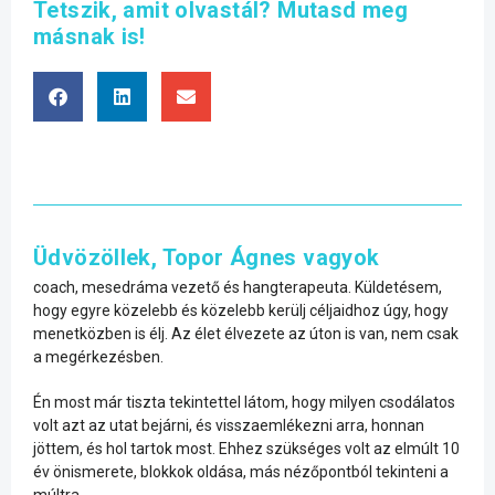
Tetszik, amit olvastál? Mutasd meg
másnak is!
Üdvözöllek, Topor Ágnes vagyok
coach, mesedráma vezető és hangterapeuta. Küldetésem,
hogy egyre közelebb és közelebb kerülj céljaidhoz úgy, hogy
menetközben is élj. Az élet élvezete az úton is van, nem csak
a megérkezésben.
Én most már tiszta tekintettel látom, hogy milyen csodálatos
volt azt az utat bejárni, és visszaemlékezni arra, honnan
jöttem, és hol tartok most. Ehhez szükséges volt az elmúlt 10
év önismerete, blokkok oldása, más nézőpontból tekinteni a
múltra.