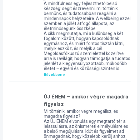
A mindfulness egy fejleszthető belső
készség: segít észrevenni, mi történik
bennünk, és tudatosabban reagálni a
mindennapok helyzeteire. A wellbeing ezzel
szemben a jóllét átfogó állapota, az
életminőségünk összképe.
A cikk megmutatja, mi a különbség a két
fogalom között, hogyan kapcsolódnak
egymáshoz, és miért fontos tisztán látni,
melyik eszköz, és melyik a cél.
Megoldásfókuszú szemlélettel közelítve
arra is rávilágít, hogyan támogatja a tudatos
jelenlét a kiegyensúlyozottabb, működőbb
életet – egyéni és közösségi szinten is.
Bővebben »
ÚJ ÉNEM – amikor végre magadra
figyelsz
Mi történik, amikor végre megállsz, és
magadra figyelsz?
Az ÚJ ÉNEM elvonulás egy megtartó tér a
lelassulásra, az önismereti elmélyülésre és
a belső megújulásra. Időt és figyelmet ad
önmagadnak, hogy közelebb kerülj ahhoz,