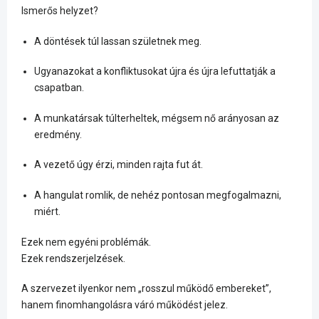
Ismerős helyzet?
A döntések túl lassan születnek meg.
Ugyanazokat a konfliktusokat újra és újra lefuttatják a
csapatban.
A munkatársak túlterheltek, mégsem nő arányosan az
eredmény.
A vezető úgy érzi, minden rajta fut át.
A hangulat romlik, de nehéz pontosan megfogalmazni,
miért.
Ezek nem egyéni problémák.
Ezek rendszerjelzések.
A szervezet ilyenkor nem „rosszul működő embereket”,
hanem finomhangolásra váró működést jelez.