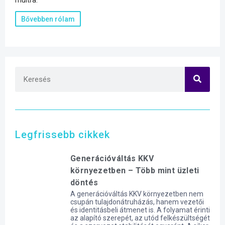
Bővebben rólam
Legfrissebb cikkek
Generációváltás KKV
környezetben – Több mint üzleti
döntés
A generációváltás KKV környezetben nem
csupán tulajdonátruházás, hanem vezetői
és identitásbeli átmenet is. A folyamat érinti
az alapító szerepét, az utód felkészültségét