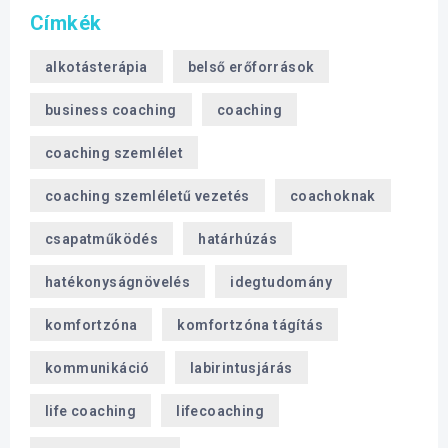
Címkék
alkotásterápia
belső erőforrások
business coaching
coaching
coaching szemlélet
coaching szemléletű vezetés
coachoknak
csapatműködés
határhúzás
hatékonyságnövelés
idegtudomány
komfortzóna
komfortzóna tágítás
kommunikáció
labirintusjárás
life coaching
lifecoaching