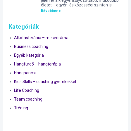
jelenlét a kiegyensúlyozottabb, működőbb
életet – egyéni és közösségi szinten is.
Bővebben »
Kategóriák
Alkotásterápia – mesedráma
Business coaching
Egyéb kategória
Hangfürdő – hangterápia
Hangpancsi
Kids Skills – coaching gyerekekkel
Life Coaching
Team coaching
Tréning