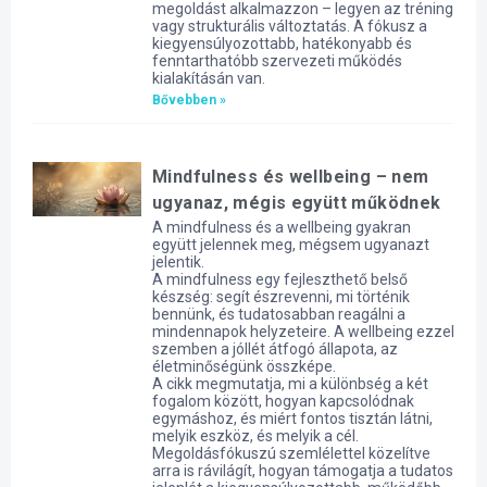
megoldást alkalmazzon – legyen az tréning
vagy strukturális változtatás. A fókusz a
kiegyensúlyozottabb, hatékonyabb és
fenntarthatóbb szervezeti működés
kialakításán van.
Bővebben »
Mindfulness és wellbeing – nem
ugyanaz, mégis együtt működnek
A mindfulness és a wellbeing gyakran
együtt jelennek meg, mégsem ugyanazt
jelentik.
A mindfulness egy fejleszthető belső
készség: segít észrevenni, mi történik
bennünk, és tudatosabban reagálni a
mindennapok helyzeteire. A wellbeing ezzel
szemben a jóllét átfogó állapota, az
életminőségünk összképe.
A cikk megmutatja, mi a különbség a két
fogalom között, hogyan kapcsolódnak
egymáshoz, és miért fontos tisztán látni,
melyik eszköz, és melyik a cél.
Megoldásfókuszú szemlélettel közelítve
arra is rávilágít, hogyan támogatja a tudatos