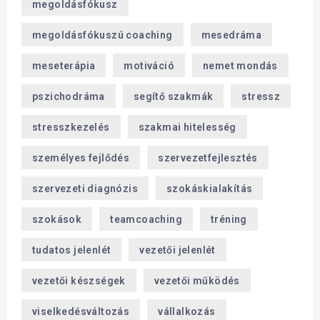
megoldásfókusz
megoldásfókuszú coaching
mesedráma
meseterápia
motiváció
nemet mondás
pszichodráma
segítő szakmák
stressz
stresszkezelés
szakmai hitelesség
személyes fejlődés
szervezetfejlesztés
szervezeti diagnózis
szokáskialakítás
szokások
teamcoaching
tréning
tudatos jelenlét
vezetői jelenlét
vezetői készségek
vezetői működés
viselkedésváltozás
vállalkozás