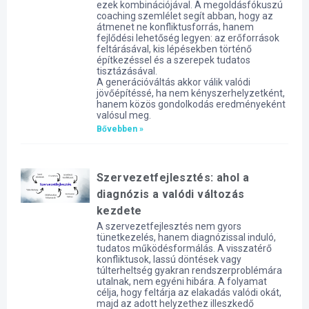
ezek kombinációjával. A megoldásfókuszú
coaching szemlélet segít abban, hogy az
átmenet ne konfliktusforrás, hanem
fejlődési lehetőség legyen: az erőforrások
feltárásával, kis lépésekben történő
építkezéssel és a szerepek tudatos
tisztázásával.
A generációváltás akkor válik valódi
jövőépítéssé, ha nem kényszerhelyzetként,
hanem közös gondolkodás eredményeként
valósul meg.
Bővebben »
Szervezetfejlesztés: ahol a
diagnózis a valódi változás
kezdete
A szervezetfejlesztés nem gyors
tünetkezelés, hanem diagnózissal induló,
tudatos működésformálás. A visszatérő
konfliktusok, lassú döntések vagy
túlterheltség gyakran rendszerproblémára
utalnak, nem egyéni hibára. A folyamat
célja, hogy feltárja az elakadás valódi okát,
majd az adott helyzethez illeszkedő