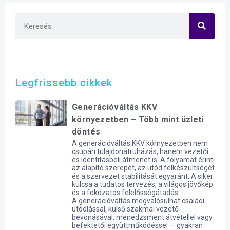
Legfrissebb cikkek
Generációváltás KKV
környezetben – Több mint üzleti
döntés
A generációváltás KKV környezetben nem
csupán tulajdonátruházás, hanem vezetői
és identitásbeli átmenet is. A folyamat érinti
az alapító szerepét, az utód felkészültségét
és a szervezet stabilitását egyaránt. A siker
kulcsa a tudatos tervezés, a világos jövőkép
és a fokozatos felelősségátadás.
A generációváltás megvalósulhat családi
utódlással, külső szakmai vezető
bevonásával, menedzsment átvétellel vagy
befektetői együttműködéssel — gyakran