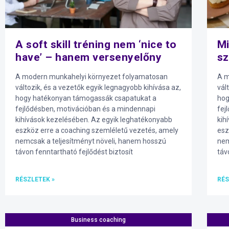
A soft skill tréning nem ‘nice to
Mi
have’ – hanem versenyelőny
sz
A modern munkahelyi környezet folyamatosan
A m
változik, és a vezetők egyik legnagyobb kihívása az,
vál
hogy hatékonyan támogassák csapatukat a
hog
fejlődésben, motivációban és a mindennapi
fej
kihívások kezelésében. Az egyik leghatékonyabb
kih
eszköz erre a coaching szemléletű vezetés, amely
esz
nemcsak a teljesítményt növeli, hanem hosszú
nem
távon fenntartható fejlődést biztosít
táv
RÉSZLETEK »
RÉS
Business coaching