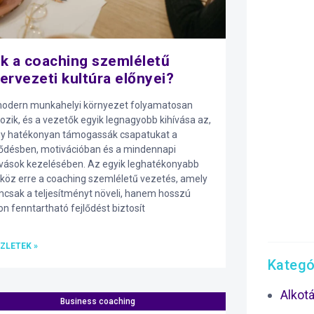
k a coaching szemléletű
ervezeti kultúra előnyei?
odern munkahelyi környezet folyamatosan
tozik, és a vezetők egyik legnagyobb kihívása az,
y hatékonyan támogassák csapatukat a
lődésben, motivációban és a mindennapi
ívások kezelésében. Az egyik leghatékonyabb
köz erre a coaching szemléletű vezetés, amely
csak a teljesítményt növeli, hanem hosszú
on fenntartható fejlődést biztosít
ZLETEK »
Kategó
Alkot
Business coaching