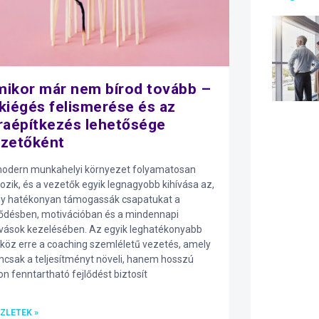
ikor már nem bírod tovább –
kiégés felismerése és az
raépítkezés lehetősége
zetőként
odern munkahelyi környezet folyamatosan
tozik, és a vezetők egyik legnagyobb kihívása az,
y hatékonyan támogassák csapatukat a
lődésben, motivációban és a mindennapi
ívások kezelésében. Az egyik leghatékonyabb
köz erre a coaching szemléletű vezetés, amely
csak a teljesítményt növeli, hanem hosszú
on fenntartható fejlődést biztosít
ZLETEK »