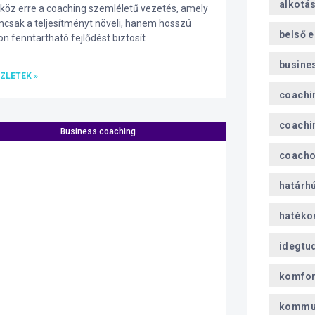
alkotá
köz erre a coaching szemléletű vezetés, amely
csak a teljesítményt növeli, hanem hosszú
belső 
on fenntartható fejlődést biztosít
busine
ZLETEK »
coachi
coachi
Business coaching
coach
határh
hatéko
idegtu
komfor
kommu