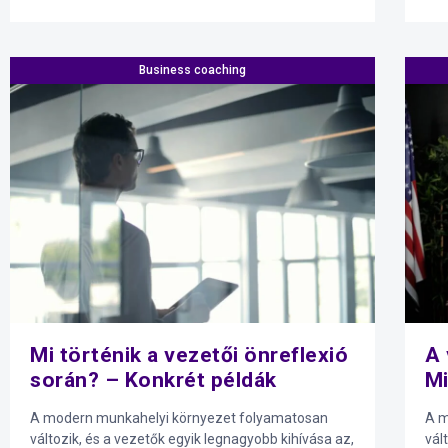
Business coaching
Mi történik a vezetői önreflexió
A 
során? – Konkrét példák
Mi
A modern munkahelyi környezet folyamatosan
A m
változik, és a vezetők egyik legnagyobb kihívása az,
vál