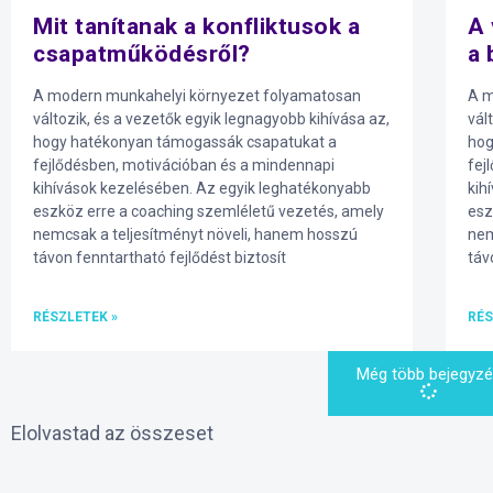
Mit tanítanak a konfliktusok a
A 
csapatműködésről?
a 
A modern munkahelyi környezet folyamatosan
A m
változik, és a vezetők egyik legnagyobb kihívása az,
vál
hogy hatékonyan támogassák csapatukat a
hog
fejlődésben, motivációban és a mindennapi
fej
kihívások kezelésében. Az egyik leghatékonyabb
kih
eszköz erre a coaching szemléletű vezetés, amely
esz
nemcsak a teljesítményt növeli, hanem hosszú
nem
távon fenntartható fejlődést biztosít
táv
RÉSZLETEK »
RÉS
Még több bejegyz
Elolvastad az összeset