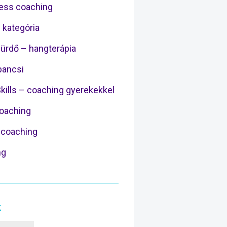
ess coaching
 kategória
ürdő – hangterápia
ancsi
Skills – coaching gyerekekkel
Coaching
coaching
ng
k