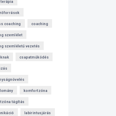
sterápia
erőforrások
ss coaching
coaching
ng szemlélet
ng szemléletű vezetés
oknak
csapatműködés
úzás
nyságnövelés
domány
komfortzóna
tzóna tágítás
nikáció
labirintusjárás