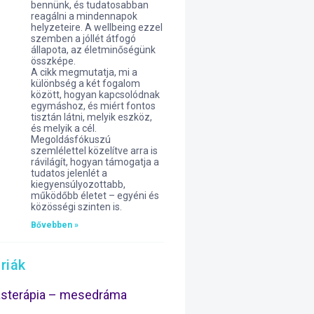
bennünk, és tudatosabban
reagálni a mindennapok
helyzeteire. A wellbeing ezzel
szemben a jóllét átfogó
állapota, az életminőségünk
összképe.
A cikk megmutatja, mi a
különbség a két fogalom
között, hogyan kapcsolódnak
egymáshoz, és miért fontos
tisztán látni, melyik eszköz,
és melyik a cél.
Megoldásfókuszú
szemlélettel közelítve arra is
rávilágít, hogyan támogatja a
tudatos jelenlét a
kiegyensúlyozottabb,
működőbb életet – egyéni és
közösségi szinten is.
Bővebben »
riák
ásterápia – mesedráma