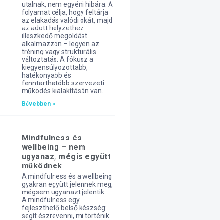
utalnak, nem egyéni hibára. A
folyamat célja, hogy feltárja
az elakadás valódi okát, majd
az adott helyzethez
illeszkedő megoldást
alkalmazzon – legyen az
tréning vagy strukturális
változtatás. A fókusz a
kiegyensúlyozottabb,
hatékonyabb és
fenntarthatóbb szervezeti
működés kialakításán van.
Bővebben »
Mindfulness és
wellbeing – nem
ugyanaz, mégis együtt
működnek
A mindfulness és a wellbeing
gyakran együtt jelennek meg,
mégsem ugyanazt jelentik.
A mindfulness egy
fejleszthető belső készség:
segít észrevenni, mi történik