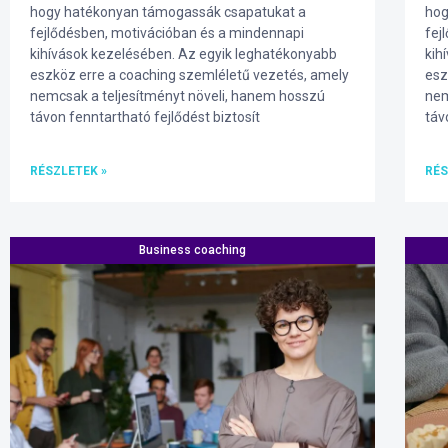
hogy hatékonyan támogassák csapatukat a
hog
fejlődésben, motivációban és a mindennapi
fej
kihívások kezelésében. Az egyik leghatékonyabb
kih
eszköz erre a coaching szemléletű vezetés, amely
esz
nemcsak a teljesítményt növeli, hanem hosszú
nem
távon fenntartható fejlődést biztosít
táv
RÉSZLETEK »
RÉS
Business coaching