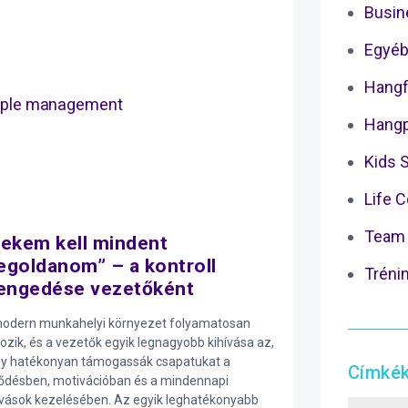
Busin
Egyéb
Hangf
Hangp
Kids 
Life 
Team 
ekem kell mindent
goldanom” – a kontroll
Tréni
engedése vezetőként
odern munkahelyi környezet folyamatosan
tozik, és a vezetők egyik legnagyobb kihívása az,
y hatékonyan támogassák csapatukat a
Címké
lődésben, motivációban és a mindennapi
ívások kezelésében. Az egyik leghatékonyabb