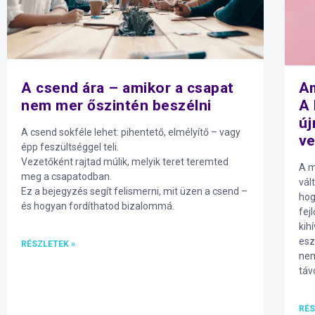
A csend ára – amikor a csapat
Am
nem mer őszintén beszélni
A 
új
A csend sokféle lehet: pihentető, elmélyítő – vagy
ve
épp feszültséggel teli.
Vezetőként rajtad múlik, melyik teret teremted
A m
meg a csapatodban.
vál
Ez a bejegyzés segít felismerni, mit üzen a csend –
hog
és hogyan fordíthatod bizalommá.
fej
kih
esz
RÉSZLETEK »
nem
táv
RÉS