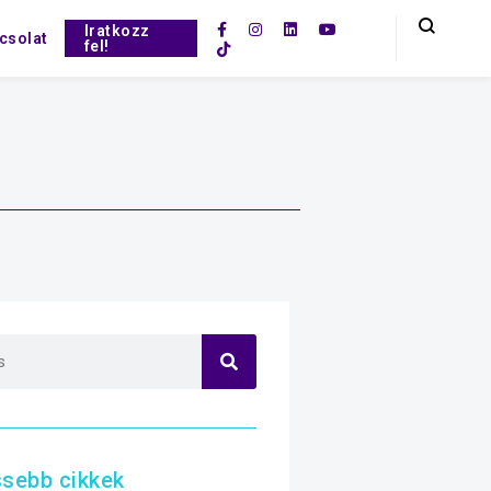
Iratkozz
csolat
fel!
ssebb cikkek