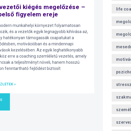
vezetői kiégés megelőzése –
life co
belső figyelem ereje
megol
odern munkahelyi környezet folyamatosan
tozik, és a vezetők egyik legnagyobb kihívása az,
megold
y hatékonyan támogassák csapatukat a
lődésben, motivációban és a mindennapi
mesed
ívások kezelésében. Az egyik leghatékonyabb
köz erre a coaching szemléletű vezetés, amely
motivá
csak a teljesítményt növeli, hanem hosszú
on fenntartható fejlődést biztosít
pszich
ZLETEK »
stress
szakma
és
személ
szerve