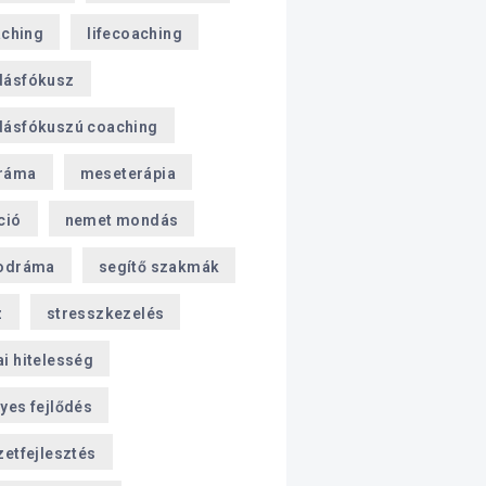
aching
lifecoaching
dásfókusz
ásfókuszú coaching
ráma
meseterápia
ció
nemet mondás
odráma
segítő szakmák
z
stresszkezelés
i hitelesség
yes fejlődés
zetfejlesztés