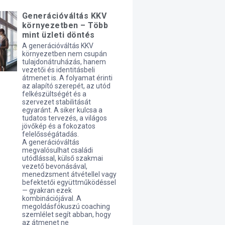
Generációváltás KKV
környezetben – Több
mint üzleti döntés
A generációváltás KKV
környezetben nem csupán
tulajdonátruházás, hanem
vezetői és identitásbeli
átmenet is. A folyamat érinti
az alapító szerepét, az utód
felkészültségét és a
szervezet stabilitását
egyaránt. A siker kulcsa a
tudatos tervezés, a világos
jövőkép és a fokozatos
felelősségátadás.
A generációváltás
megvalósulhat családi
utódlással, külső szakmai
vezető bevonásával,
menedzsment átvétellel vagy
befektetői együttműködéssel
— gyakran ezek
kombinációjával. A
megoldásfókuszú coaching
szemlélet segít abban, hogy
az átmenet ne