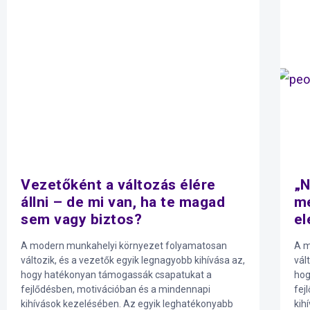
Vezetőként a változás élére
„N
állni – de mi van, ha te magad
me
sem vagy biztos?
el
A modern munkahelyi környezet folyamatosan
A m
változik, és a vezetők egyik legnagyobb kihívása az,
vál
hogy hatékonyan támogassák csapatukat a
hog
fejlődésben, motivációban és a mindennapi
fej
kihívások kezelésében. Az egyik leghatékonyabb
kih