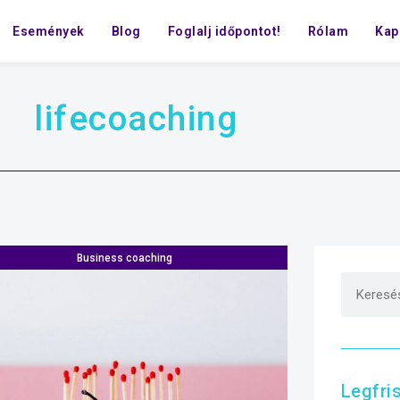
Események
Blog
Foglalj időpontot!
Rólam
Kap
lifecoaching
Business coaching
Legfri