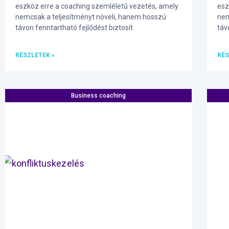
eszköz erre a coaching szemléletű vezetés, amely
esz
nemcsak a teljesítményt növeli, hanem hosszú
nem
távon fenntartható fejlődést biztosít
táv
RÉSZLETEK »
RÉS
Business coaching