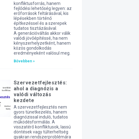
konfliktusforrás, hanem
fejlődési lehetőség legyen: az
erőforrások feltárásával, kis
lépésekben történő
építkezéssel és a szerepek
tudatos tisztázásával.
A generációváltás akkor válik
valódi jövőépítéssé, ha nem
kényszerhelyzetként, hanem
közös gondolkodás
eredményeként valósul meg.
Bővebben »
Szervezetfejlesztés:
ahol a diagnózis a
valódi változás
kezdete
A szervezetfejlesztés nem
gyors tünetkezelés, hanem
diagnózissal induló, tudatos
működésformálás. A
visszatérő konfliktusok, lassú
döntések vagy túlterheltség
gyakran rendszerproblémára