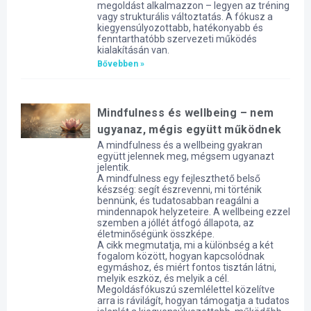
megoldást alkalmazzon – legyen az tréning
vagy strukturális változtatás. A fókusz a
kiegyensúlyozottabb, hatékonyabb és
fenntarthatóbb szervezeti működés
kialakításán van.
Bővebben »
Mindfulness és wellbeing – nem
ugyanaz, mégis együtt működnek
A mindfulness és a wellbeing gyakran
együtt jelennek meg, mégsem ugyanazt
jelentik.
A mindfulness egy fejleszthető belső
készség: segít észrevenni, mi történik
bennünk, és tudatosabban reagálni a
mindennapok helyzeteire. A wellbeing ezzel
szemben a jóllét átfogó állapota, az
életminőségünk összképe.
A cikk megmutatja, mi a különbség a két
fogalom között, hogyan kapcsolódnak
egymáshoz, és miért fontos tisztán látni,
melyik eszköz, és melyik a cél.
Megoldásfókuszú szemlélettel közelítve
arra is rávilágít, hogyan támogatja a tudatos