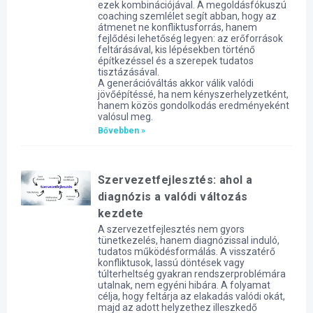
ezek kombinációjával. A megoldásfókuszú
coaching szemlélet segít abban, hogy az
átmenet ne konfliktusforrás, hanem
fejlődési lehetőség legyen: az erőforrások
feltárásával, kis lépésekben történő
építkezéssel és a szerepek tudatos
tisztázásával.
A generációváltás akkor válik valódi
jövőépítéssé, ha nem kényszerhelyzetként,
hanem közös gondolkodás eredményeként
valósul meg.
Bővebben »
Szervezetfejlesztés: ahol a
diagnózis a valódi változás
kezdete
A szervezetfejlesztés nem gyors
tünetkezelés, hanem diagnózissal induló,
tudatos működésformálás. A visszatérő
konfliktusok, lassú döntések vagy
túlterheltség gyakran rendszerproblémára
utalnak, nem egyéni hibára. A folyamat
célja, hogy feltárja az elakadás valódi okát,
majd az adott helyzethez illeszkedő