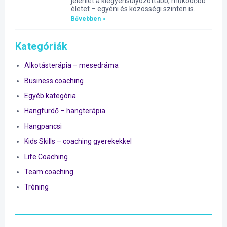
jelenlét a kiegyensúlyozottabb, működőbb
életet – egyéni és közösségi szinten is.
Bővebben »
Kategóriák
Alkotásterápia – mesedráma
Business coaching
Egyéb kategória
Hangfürdő – hangterápia
Hangpancsi
Kids Skills – coaching gyerekekkel
Life Coaching
Team coaching
Tréning