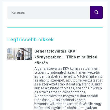
Legfrissebb cikkek
Generációváltás KKV
környezetben – Több mint üzleti
döntés
A generációváltás KKV környezetben nem
csupán tulajdonátruházás, hanem vezetői
és identitásbeli átmenet is. A folyamat érinti
az alapító szerepét, az utód felkészültségét
és a szervezet stabilitását egyaránt. A siker
kulcsa a tudatos tervezés, a világos jövőkép
és a fokozatos felelősségátadás.
A generációváltás megvalósulhat családi
utódlással, külső szakmai vezető
bevonásával, menedzsment átvétellel vagy
befektetői együttműködéssel — gyakran