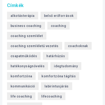
Címkék
alkotásterápia
belső erőforrások
business coaching
coaching
coaching szemlélet
coaching szemléletű vezetés
coachoknak
csapatműködés
határhúzás
hatékonyságnövelés
idegtudomány
komfortzóna
komfortzóna tágítás
kommunikáció
labirintusjárás
life coaching
lifecoaching