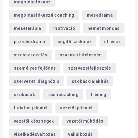
megoldásfókusz
megoldásfókuszú coaching
mesedráma
meseterápia
motiváció
nemet mondás
pszichodráma
segítő szakmák
stressz
stresszkezelés
szakmai hitelesség
személyes fejlődés
szervezetfejlesztés
szervezeti diagnózis
szokáskialakítás
szokások
teamcoaching
tréning
tudatos jelenlét
vezetői jelenlét
vezetői készségek
vezetői működés
viselkedésváltozás
vállalkozás