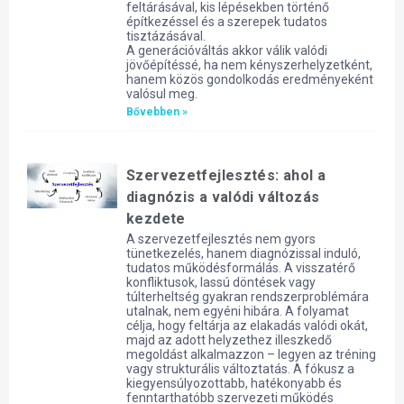
feltárásával, kis lépésekben történő
építkezéssel és a szerepek tudatos
tisztázásával.
A generációváltás akkor válik valódi
jövőépítéssé, ha nem kényszerhelyzetként,
hanem közös gondolkodás eredményeként
valósul meg.
Bővebben »
Szervezetfejlesztés: ahol a
diagnózis a valódi változás
kezdete
A szervezetfejlesztés nem gyors
tünetkezelés, hanem diagnózissal induló,
tudatos működésformálás. A visszatérő
konfliktusok, lassú döntések vagy
túlterheltség gyakran rendszerproblémára
utalnak, nem egyéni hibára. A folyamat
célja, hogy feltárja az elakadás valódi okát,
majd az adott helyzethez illeszkedő
megoldást alkalmazzon – legyen az tréning
vagy strukturális változtatás. A fókusz a
kiegyensúlyozottabb, hatékonyabb és
fenntarthatóbb szervezeti működés