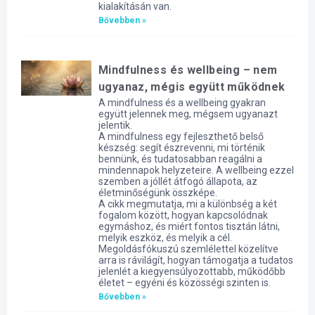
kialakításán van.
Bővebben »
Mindfulness és wellbeing – nem
ugyanaz, mégis együtt működnek
A mindfulness és a wellbeing gyakran
együtt jelennek meg, mégsem ugyanazt
jelentik.
A mindfulness egy fejleszthető belső
készség: segít észrevenni, mi történik
bennünk, és tudatosabban reagálni a
mindennapok helyzeteire. A wellbeing ezzel
szemben a jóllét átfogó állapota, az
életminőségünk összképe.
A cikk megmutatja, mi a különbség a két
fogalom között, hogyan kapcsolódnak
egymáshoz, és miért fontos tisztán látni,
melyik eszköz, és melyik a cél.
Megoldásfókuszú szemlélettel közelítve
arra is rávilágít, hogyan támogatja a tudatos
jelenlét a kiegyensúlyozottabb, működőbb
életet – egyéni és közösségi szinten is.
Bővebben »