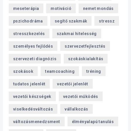
meseterápia
motiváció
nemet mondás
pszichodráma
segítő szakmák
stressz
stresszkezelés
szakmai hitelesség
személyes fejlődés
szervezetfejlesztés
szervezeti diagnózis
szokáskialakítás
szokások
teamcoaching
tréning
tudatos jelenlét
vezetői jelenlét
vezetői készségek
vezetői működés
viselkedésváltozás
vállalkozás
változásmenedzsment
élményalapú tanulás