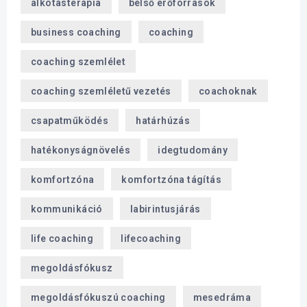
alkotásterápia
belső erőforrások
business coaching
coaching
coaching szemlélet
coaching szemléletű vezetés
coachoknak
csapatműködés
határhúzás
hatékonyságnövelés
idegtudomány
komfortzóna
komfortzóna tágítás
kommunikáció
labirintusjárás
life coaching
lifecoaching
megoldásfókusz
megoldásfókuszú coaching
mesedráma