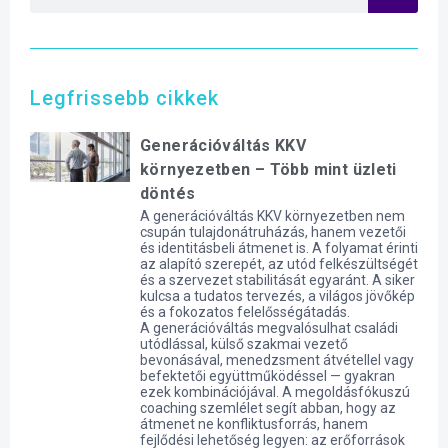
Legfrissebb cikkek
Generációváltás KKV
környezetben – Több mint üzleti
döntés
A generációváltás KKV környezetben nem
csupán tulajdonátruházás, hanem vezetői
és identitásbeli átmenet is. A folyamat érinti
az alapító szerepét, az utód felkészültségét
és a szervezet stabilitását egyaránt. A siker
kulcsa a tudatos tervezés, a világos jövőkép
és a fokozatos felelősségátadás.
A generációváltás megvalósulhat családi
utódlással, külső szakmai vezető
bevonásával, menedzsment átvétellel vagy
befektetői együttműködéssel — gyakran
ezek kombinációjával. A megoldásfókuszú
coaching szemlélet segít abban, hogy az
átmenet ne konfliktusforrás, hanem
fejlődési lehetőség legyen: az erőforrások