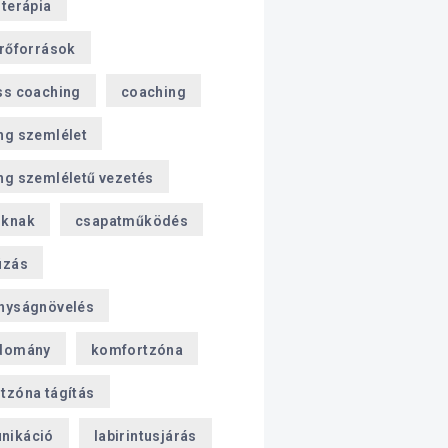
sterápia
erőforrások
ss coaching
coaching
ng szemlélet
ng szemléletű vezetés
oknak
csapatműködés
úzás
nyságnövelés
domány
komfortzóna
tzóna tágítás
nikáció
labirintusjárás