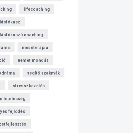
aching
lifecoaching
dásfókusz
ásfókuszú coaching
ráma
meseterápia
ció
nemet mondás
odráma
segítő szakmák
z
stresszkezelés
i hitelesség
yes fejlődés
zetfejlesztés