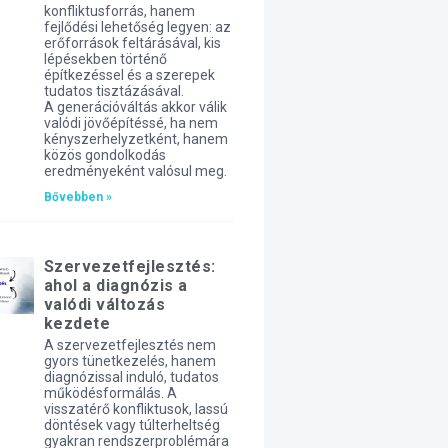
konfliktusforrás, hanem
fejlődési lehetőség legyen: az
erőforrások feltárásával, kis
lépésekben történő
építkezéssel és a szerepek
tudatos tisztázásával.
A generációváltás akkor válik
valódi jövőépítéssé, ha nem
kényszerhelyzetként, hanem
közös gondolkodás
eredményeként valósul meg.
Bővebben »
Szervezetfejlesztés:
ahol a diagnózis a
valódi változás
kezdete
A szervezetfejlesztés nem
gyors tünetkezelés, hanem
diagnózissal induló, tudatos
működésformálás. A
visszatérő konfliktusok, lassú
döntések vagy túlterheltség
gyakran rendszerproblémára