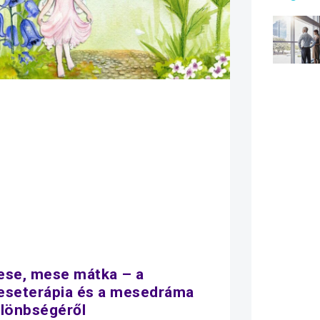
se, mese mátka – a
seterápia és a mesedráma
lönbségéről