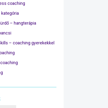
ess coaching
 kategória
ürdő – hangterápia
ancsi
Skills – coaching gyerekekkel
Coaching
coaching
ng
k