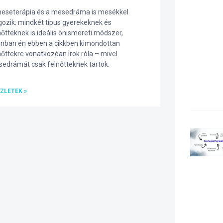
eseterápia és a mesedráma is mesékkel
gozik: mindkét típus gyerekeknek és
nőtteknek is ideális önismereti módszer,
nban én ebben a cikkben kimondottan
nőttekre vonatkozóan írok róla – mivel
edrámát csak felnőtteknek tartok.
ZLETEK »