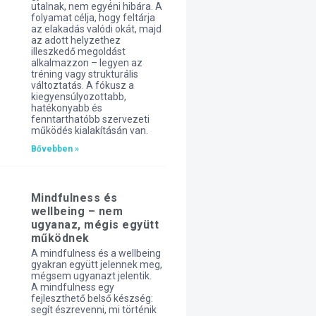
utalnak, nem egyéni hibára. A
folyamat célja, hogy feltárja
az elakadás valódi okát, majd
az adott helyzethez
illeszkedő megoldást
alkalmazzon – legyen az
tréning vagy strukturális
változtatás. A fókusz a
kiegyensúlyozottabb,
hatékonyabb és
fenntarthatóbb szervezeti
működés kialakításán van.
Bővebben »
Mindfulness és
wellbeing – nem
ugyanaz, mégis együtt
működnek
A mindfulness és a wellbeing
gyakran együtt jelennek meg,
mégsem ugyanazt jelentik.
A mindfulness egy
fejleszthető belső készség:
segít észrevenni, mi történik