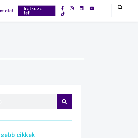
Iratkozz
csolat
fel!
ssebb cikkek