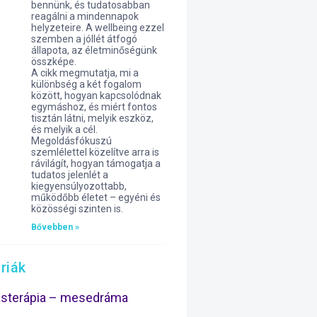
bennünk, és tudatosabban
reagálni a mindennapok
helyzeteire. A wellbeing ezzel
szemben a jóllét átfogó
állapota, az életminőségünk
összképe.
A cikk megmutatja, mi a
különbség a két fogalom
között, hogyan kapcsolódnak
egymáshoz, és miért fontos
tisztán látni, melyik eszköz,
és melyik a cél.
Megoldásfókuszú
szemlélettel közelítve arra is
rávilágít, hogyan támogatja a
tudatos jelenlét a
kiegyensúlyozottabb,
működőbb életet – egyéni és
közösségi szinten is.
Bővebben »
riák
ásterápia – mesedráma