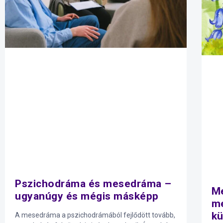
Pszichodráma és mesedráma –
Me
ugyanúgy és mégis másképp
me
kü
A mesedráma a pszichodrámából fejlődött tovább,