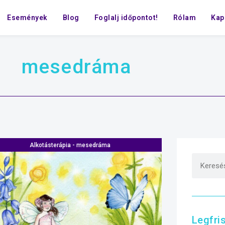
Események
Blog
Foglalj időpontot!
Rólam
Kap
mesedráma
Alkotásterápia - mesedráma
Legfri