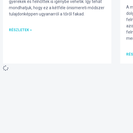
gyerekek és felnőttek is igénybe vehetik. Így tehát
A m
mondhatjuk, hogy ez a kétféle önismereti módszer
dol
tulajdonképpen ugyanarról a tőről fakad.
fel
azo
RÉSZLETEK »
fel
mes
RÉS