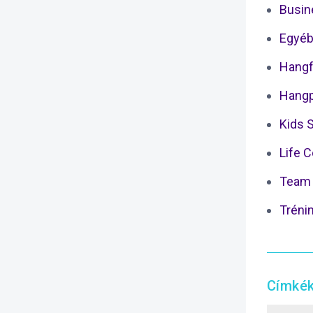
Busin
Egyéb
Hangf
Hangp
Kids 
Life 
Team 
Tréni
Címké