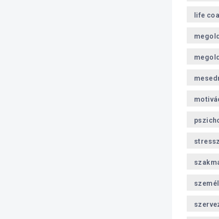
life co
megol
megold
mesed
motivá
pszich
stress
szakma
személ
szerve