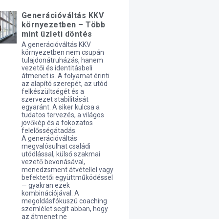
Generációváltás KKV
környezetben – Több
mint üzleti döntés
A generációváltás KKV
környezetben nem csupán
tulajdonátruházás, hanem
vezetői és identitásbeli
átmenet is. A folyamat érinti
az alapító szerepét, az utód
felkészültségét és a
szervezet stabilitását
egyaránt. A siker kulcsa a
tudatos tervezés, a világos
jövőkép és a fokozatos
felelősségátadás.
A generációváltás
megvalósulhat családi
utódlással, külső szakmai
vezető bevonásával,
menedzsment átvétellel vagy
befektetői együttműködéssel
— gyakran ezek
kombinációjával. A
megoldásfókuszú coaching
szemlélet segít abban, hogy
az átmenet ne