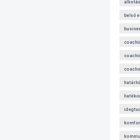
alkotá
belső 
busine
coachi
coachi
coach
határh
hatéko
idegtu
komfor
kommu