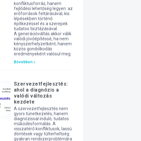
konfliktusforrás, hanem
fejlődési lehetőség legyen: az
erőforrások feltárásával, kis
lépésekben történő
építkezéssel és a szerepek
tudatos tisztázásával.
A generációváltás akkor válik
valódi jövőépítéssé, ha nem
kényszerhelyzetként, hanem
közös gondolkodás
eredményeként valósul meg.
Bővebben »
Szervezetfejlesztés:
ahol a diagnózis a
valódi változás
kezdete
A szervezetfejlesztés nem
gyors tünetkezelés, hanem
diagnózissal induló, tudatos
működésformálás. A
visszatérő konfliktusok, lassú
döntések vagy túlterheltség
gyakran rendszerproblémára