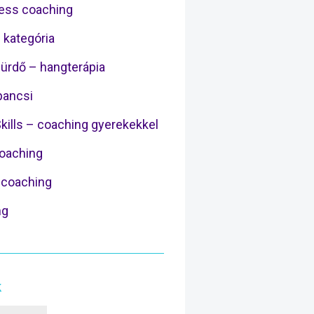
ess coaching
 kategória
ürdő – hangterápia
ancsi
Skills – coaching gyerekekkel
Coaching
coaching
ng
k