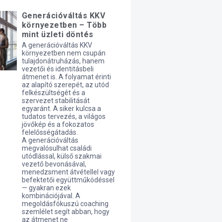
Generációváltás KKV
környezetben – Több
mint üzleti döntés
A generációváltás KKV
környezetben nem csupán
tulajdonátruházás, hanem
vezetői és identitásbeli
átmenet is. A folyamat érinti
az alapító szerepét, az utód
felkészültségét és a
szervezet stabilitását
egyaránt. A siker kulcsa a
tudatos tervezés, a világos
jövőkép és a fokozatos
felelősségátadás.
A generációváltás
megvalósulhat családi
utódlással, külső szakmai
vezető bevonásával,
menedzsment átvétellel vagy
befektetői együttműködéssel
— gyakran ezek
kombinációjával. A
megoldásfókuszú coaching
szemlélet segít abban, hogy
az átmenet ne