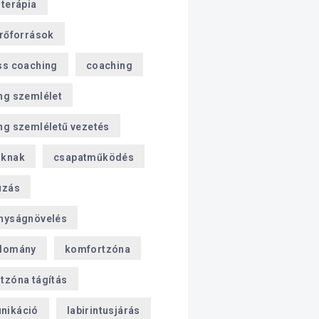
sterápia
erőforrások
ss coaching
coaching
ng szemlélet
ng szemléletű vezetés
oknak
csapatműködés
úzás
nyságnövelés
domány
komfortzóna
tzóna tágítás
nikáció
labirintusjárás