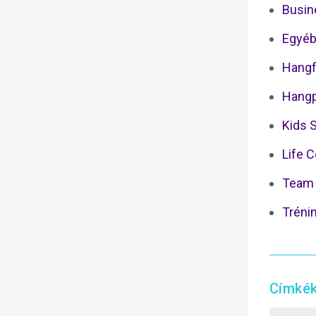
Busin
Egyéb
Hangf
Hangp
Kids 
Life 
Team 
Tréni
Címké