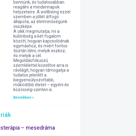
bennünk, és tudatosabban
reagálni a mindennapok
helyzeteire. A wellbeing ezzel
szemben a jóllét átfogó
állapota, az életminőségünk
összképe.
A cikk megmutatja, mi a
különbség a két fogalom
között, hogyan kapcsolódnak
egymáshoz, és miért fontos
tisztán látni, melyik eszköz,
és melyik a cél.
Megoldásfókuszú
szemlélettel közelítve arra is
rávilágít, hogyan támogatja a
tudatos jelenlét a
kiegyensúlyozottabb,
működőbb életet – egyéni és
közösségi szinten is.
Bővebben »
riák
ásterápia – mesedráma