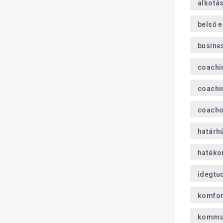
alkotá
belső 
busine
coachi
coachi
coach
határh
hatéko
idegtu
komfor
kommu