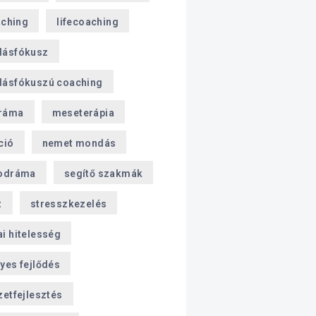
aching
lifecoaching
dásfókusz
ásfókuszú coaching
ráma
meseterápia
ció
nemet mondás
odráma
segítő szakmák
z
stresszkezelés
i hitelesség
yes fejlődés
zetfejlesztés