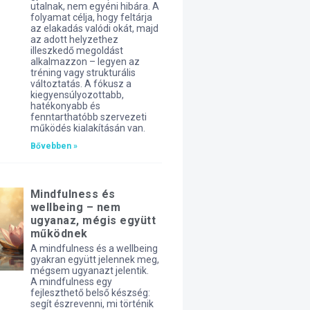
utalnak, nem egyéni hibára. A
folyamat célja, hogy feltárja
az elakadás valódi okát, majd
az adott helyzethez
illeszkedő megoldást
alkalmazzon – legyen az
tréning vagy strukturális
változtatás. A fókusz a
kiegyensúlyozottabb,
hatékonyabb és
fenntarthatóbb szervezeti
működés kialakításán van.
Bővebben »
Mindfulness és
wellbeing – nem
ugyanaz, mégis együtt
működnek
A mindfulness és a wellbeing
gyakran együtt jelennek meg,
mégsem ugyanazt jelentik.
A mindfulness egy
fejleszthető belső készség:
segít észrevenni, mi történik