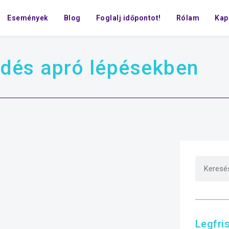
Események
Blog
Foglalj időpontot!
Rólam
Kap
ődés apró lépésekben
Legfri