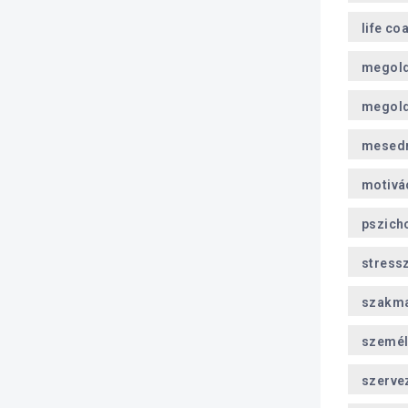
life co
megol
megold
mesed
motivá
pszich
stress
szakma
személ
szerve