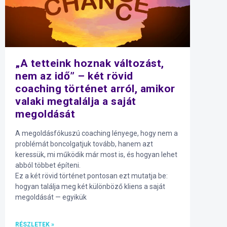
„A tetteink hoznak változást,
nem az idő” – két rövid
coaching történet arról, amikor
valaki megtalálja a saját
megoldását
A megoldásfókuszú coaching lényege, hogy nem a
problémát boncolgatjuk tovább, hanem azt
keressük, mi működik már most is, és hogyan lehet
abból többet építeni.
Ez a két rövid történet pontosan ezt mutatja be:
hogyan találja meg két különböző kliens a saját
megoldását — egyikük
RÉSZLETEK »