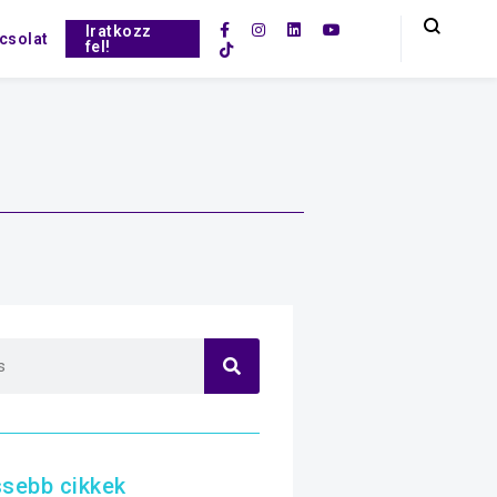
Iratkozz
csolat
fel!
ssebb cikkek