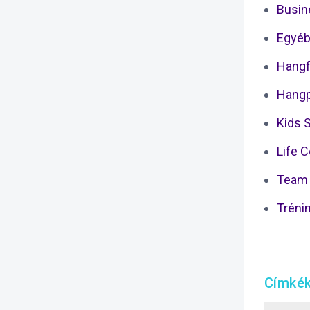
Busin
Egyéb
Hangf
Hangp
Kids 
Life 
Team 
Tréni
Címké