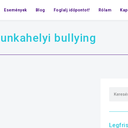
Események
Blog
Foglalj időpontot!
Rólam
Kap
unkahelyi bullying
Legfri