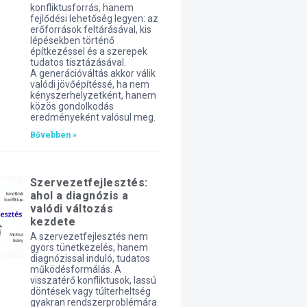
konfliktusforrás, hanem
fejlődési lehetőség legyen: az
erőforrások feltárásával, kis
lépésekben történő
építkezéssel és a szerepek
tudatos tisztázásával.
A generációváltás akkor válik
valódi jövőépítéssé, ha nem
kényszerhelyzetként, hanem
közös gondolkodás
eredményeként valósul meg.
Bővebben »
Szervezetfejlesztés:
ahol a diagnózis a
valódi változás
kezdete
A szervezetfejlesztés nem
gyors tünetkezelés, hanem
diagnózissal induló, tudatos
működésformálás. A
visszatérő konfliktusok, lassú
döntések vagy túlterheltség
gyakran rendszerproblémára