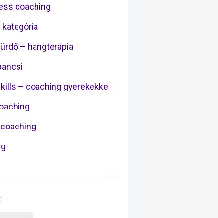
ess coaching
 kategória
ürdő – hangterápia
ancsi
Skills – coaching gyerekekkel
Coaching
coaching
ng
k