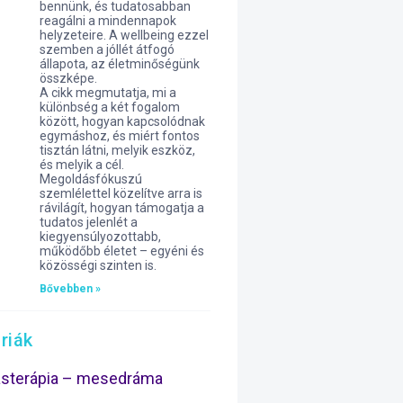
bennünk, és tudatosabban
reagálni a mindennapok
helyzeteire. A wellbeing ezzel
szemben a jóllét átfogó
állapota, az életminőségünk
összképe.
A cikk megmutatja, mi a
különbség a két fogalom
között, hogyan kapcsolódnak
egymáshoz, és miért fontos
tisztán látni, melyik eszköz,
és melyik a cél.
Megoldásfókuszú
szemlélettel közelítve arra is
rávilágít, hogyan támogatja a
tudatos jelenlét a
kiegyensúlyozottabb,
működőbb életet – egyéni és
közösségi szinten is.
Bővebben »
riák
ásterápia – mesedráma