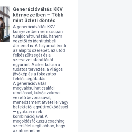
Generációváltás KKV
környezetben – Több
mint üzleti döntés
A generációváltás KKV
környezetben nem csupán
tulajdonátruházás, hanem
vezetői és identitásbeli
átmenet is. A folyamat érinti
az alapító szerepét, az utód
felkészültségét és a
szervezet stabilitását
egyaránt. A siker kulcsa a
tudatos tervezés, a világos
jövőkép és a fokozatos
felelősségátadás.
A generációváltás
megvalósulhat családi
utódlással, külső szakmai
vezető bevonásával,
menedzsment átvétellel vagy
befektetői együttműködéssel
— gyakran ezek
kombinációjával. A
megoldásfókuszú coaching
szemlélet segít abban, hogy
az átmenet ne