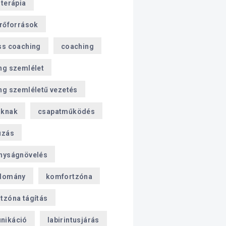
sterápia
erőforrások
ss coaching
coaching
ng szemlélet
ng szemléletű vezetés
oknak
csapatműködés
úzás
nyságnövelés
domány
komfortzóna
tzóna tágítás
nikáció
labirintusjárás