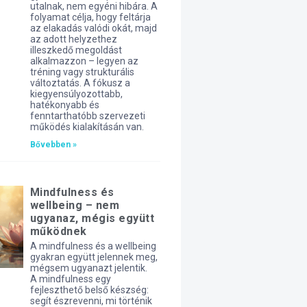
utalnak, nem egyéni hibára. A
folyamat célja, hogy feltárja
az elakadás valódi okát, majd
az adott helyzethez
illeszkedő megoldást
alkalmazzon – legyen az
tréning vagy strukturális
változtatás. A fókusz a
kiegyensúlyozottabb,
hatékonyabb és
fenntarthatóbb szervezeti
működés kialakításán van.
Bővebben »
Mindfulness és
wellbeing – nem
ugyanaz, mégis együtt
működnek
A mindfulness és a wellbeing
gyakran együtt jelennek meg,
mégsem ugyanazt jelentik.
A mindfulness egy
fejleszthető belső készség:
segít észrevenni, mi történik