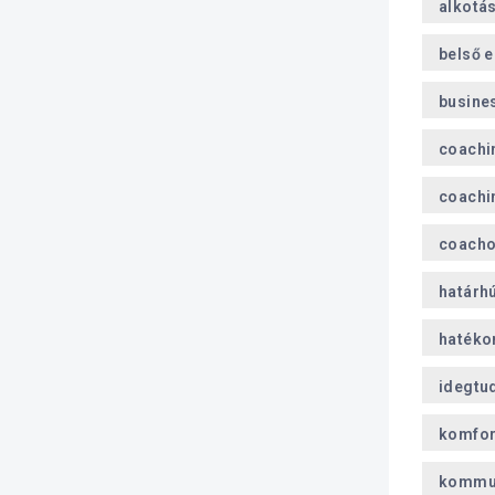
alkotá
belső 
busine
coachi
coachi
coach
határh
hatéko
idegtu
komfor
kommu