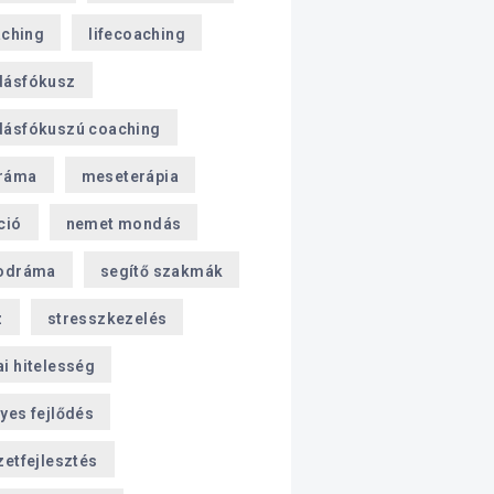
aching
lifecoaching
dásfókusz
ásfókuszú coaching
ráma
meseterápia
ció
nemet mondás
odráma
segítő szakmák
z
stresszkezelés
i hitelesség
yes fejlődés
zetfejlesztés