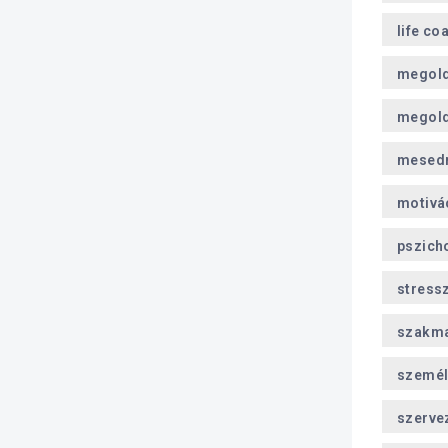
life co
megol
megold
mesed
motivá
pszich
stress
szakma
személ
szerve