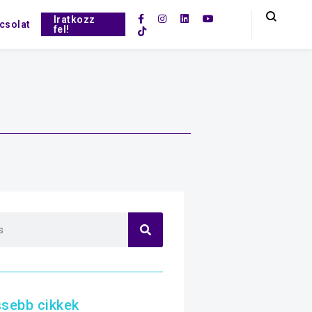
Iratkozz
csolat
fel!
ssebb cikkek