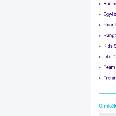
Busin
Egyéb
Hangf
Hangp
Kids 
Life 
Team 
Tréni
Címké