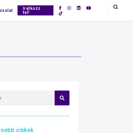
Iratkozz
csolat
fel!
ssebb cikkek