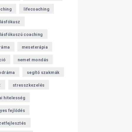
aching
lifecoaching
dásfókusz
ásfókuszú coaching
ráma
meseterápia
ció
nemet mondás
odráma
segítő szakmák
z
stresszkezelés
i hitelesség
yes fejlődés
zetfejlesztés