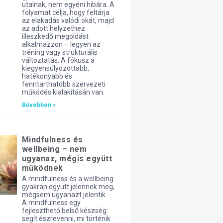
utalnak, nem egyéni hibára. A
folyamat célja, hogy feltárja
az elakadás valódi okát, majd
az adott helyzethez
illeszkedő megoldást
alkalmazzon – legyen az
tréning vagy strukturális
változtatás. A fókusz a
kiegyensúlyozottabb,
hatékonyabb és
fenntarthatóbb szervezeti
működés kialakításán van.
Bővebben »
Mindfulness és
wellbeing – nem
ugyanaz, mégis együtt
működnek
A mindfulness és a wellbeing
gyakran együtt jelennek meg,
mégsem ugyanazt jelentik.
A mindfulness egy
fejleszthető belső készség:
segít észrevenni, mi történik