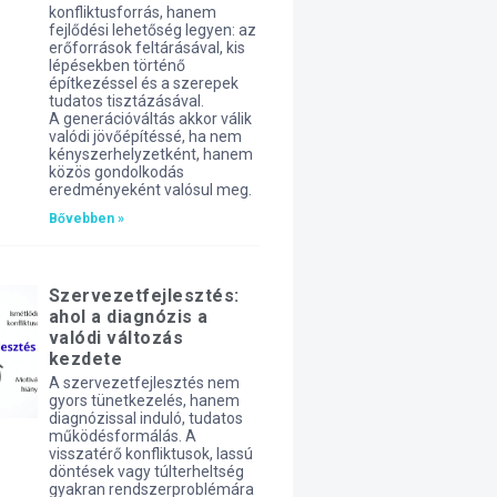
konfliktusforrás, hanem
fejlődési lehetőség legyen: az
erőforrások feltárásával, kis
lépésekben történő
építkezéssel és a szerepek
tudatos tisztázásával.
A generációváltás akkor válik
valódi jövőépítéssé, ha nem
kényszerhelyzetként, hanem
közös gondolkodás
eredményeként valósul meg.
Bővebben »
Szervezetfejlesztés:
ahol a diagnózis a
valódi változás
kezdete
A szervezetfejlesztés nem
gyors tünetkezelés, hanem
diagnózissal induló, tudatos
működésformálás. A
visszatérő konfliktusok, lassú
döntések vagy túlterheltség
gyakran rendszerproblémára