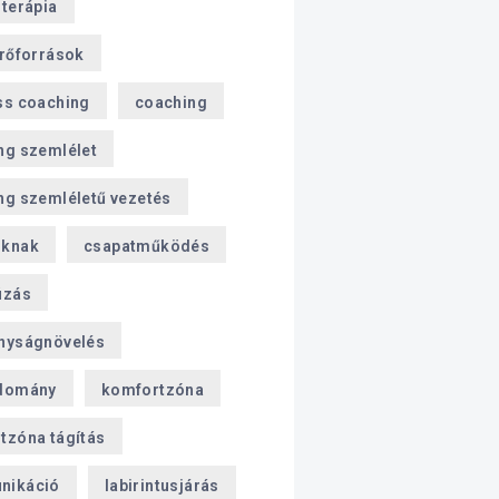
sterápia
erőforrások
ss coaching
coaching
ng szemlélet
ng szemléletű vezetés
oknak
csapatműködés
úzás
nyságnövelés
domány
komfortzóna
tzóna tágítás
nikáció
labirintusjárás