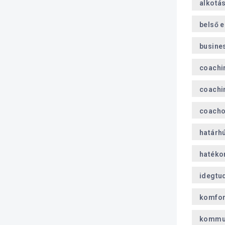
alkotá
belső 
busine
coachi
coachi
coach
határh
hatéko
idegtu
komfor
kommu