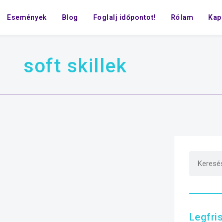
Események
Blog
Foglalj időpontot!
Rólam
Kap
soft skillek
Legfri