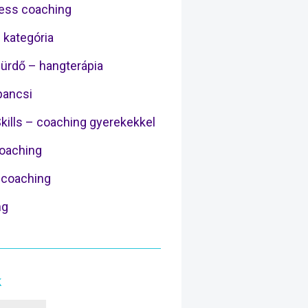
ess coaching
 kategória
ürdő – hangterápia
ancsi
Skills – coaching gyerekekkel
Coaching
coaching
ng
k