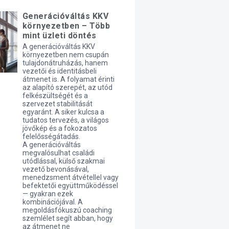
Generációváltás KKV
környezetben – Több
mint üzleti döntés
A generációváltás KKV
környezetben nem csupán
tulajdonátruházás, hanem
vezetői és identitásbeli
átmenet is. A folyamat érinti
az alapító szerepét, az utód
felkészültségét és a
szervezet stabilitását
egyaránt. A siker kulcsa a
tudatos tervezés, a világos
jövőkép és a fokozatos
felelősségátadás.
A generációváltás
megvalósulhat családi
utódlással, külső szakmai
vezető bevonásával,
menedzsment átvétellel vagy
befektetői együttműködéssel
— gyakran ezek
kombinációjával. A
megoldásfókuszú coaching
szemlélet segít abban, hogy
az átmenet ne