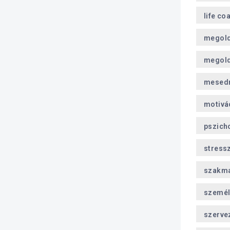
life co
megol
megold
mesed
motivá
pszich
stress
szakma
személ
szerve