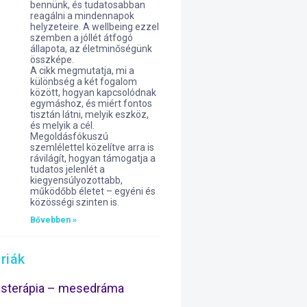
bennünk, és tudatosabban
reagálni a mindennapok
helyzeteire. A wellbeing ezzel
szemben a jóllét átfogó
állapota, az életminőségünk
összképe.
A cikk megmutatja, mi a
különbség a két fogalom
között, hogyan kapcsolódnak
egymáshoz, és miért fontos
tisztán látni, melyik eszköz,
és melyik a cél.
Megoldásfókuszú
szemlélettel közelítve arra is
rávilágít, hogyan támogatja a
tudatos jelenlét a
kiegyensúlyozottabb,
működőbb életet – egyéni és
közösségi szinten is.
Bővebben »
riák
ásterápia – mesedráma