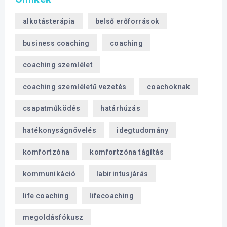
alkotásterápia
belső erőforrások
business coaching
coaching
coaching szemlélet
coaching szemléletű vezetés
coachoknak
csapatműködés
határhúzás
hatékonyságnövelés
idegtudomány
komfortzóna
komfortzóna tágítás
kommunikáció
labirintusjárás
life coaching
lifecoaching
megoldásfókusz