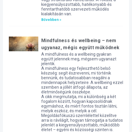
kiegyensúlyozottabb, hatékonyabb és
fenntarthatóbb szervezeti működés
kialakításán van.
Bővebben »
Mindfulness és wellbeing – nem
ugyanaz, mégis együtt működnek
A mindfulness és a wellbeing gyakran
együtt jelennek meg, mégsem ugyanazt
jelentik.
A mindfulness egy fejleszthető belső
készség: segít észrevenni, mi történik
bennünk, és tudatosabban reagálni a
mindennapok helyzeteire. A wellbeing ezzel
szemben a jóllét átfogó állapota, az
életminőségünk összképe.
A cikk megmutatja, mi a különbség a két
fogalom között, hogyan kapcsolódnak
egymáshoz, és miért fontos tisztán látni,
melyik eszköz, és melyik a cél.
Megoldásfókuszú szemlélettel közelítve
arra is rávilágít, hogyan támogatja a tudatos
jelenlét a kiegyensúlyozottabb, működőbb
életet – egyéni és közösségi szinten is.