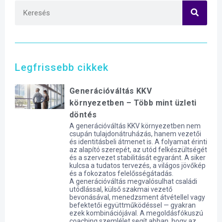
Legfrissebb cikkek
Generációváltás KKV
környezetben – Több mint üzleti
döntés
A generációváltás KKV környezetben nem
csupán tulajdonátruházás, hanem vezetői
és identitásbeli átmenet is. A folyamat érinti
az alapító szerepét, az utód felkészültségét
és a szervezet stabilitását egyaránt. A siker
kulcsa a tudatos tervezés, a világos jövőkép
és a fokozatos felelősségátadás.
A generációváltás megvalósulhat családi
utódlással, külső szakmai vezető
bevonásával, menedzsment átvétellel vagy
befektetői együttműködéssel — gyakran
ezek kombinációjával. A megoldásfókuszú
coaching szemlélet segít abban, hogy az