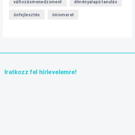
változásmenedzsment
élményalapú tanulás
önfejlesztés
önismeret
Iratkozz fel hírlevelemre!