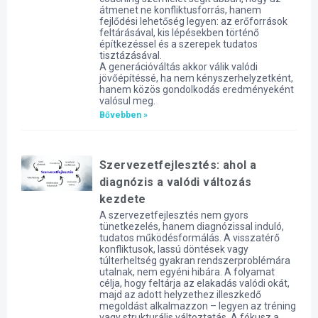
átmenet ne konfliktusforrás, hanem
fejlődési lehetőség legyen: az erőforrások
feltárásával, kis lépésekben történő
építkezéssel és a szerepek tudatos
tisztázásával.
A generációváltás akkor válik valódi
jövőépítéssé, ha nem kényszerhelyzetként,
hanem közös gondolkodás eredményeként
valósul meg.
Bővebben »
Szervezetfejlesztés: ahol a
diagnózis a valódi változás
kezdete
A szervezetfejlesztés nem gyors
tünetkezelés, hanem diagnózissal induló,
tudatos működésformálás. A visszatérő
konfliktusok, lassú döntések vagy
túlterheltség gyakran rendszerproblémára
utalnak, nem egyéni hibára. A folyamat
célja, hogy feltárja az elakadás valódi okát,
majd az adott helyzethez illeszkedő
megoldást alkalmazzon – legyen az tréning
vagy strukturális változtatás. A fókusz a