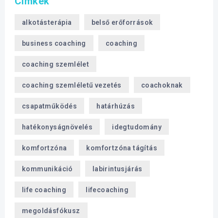
Címkék
alkotásterápia
belső erőforrások
business coaching
coaching
coaching szemlélet
coaching szemléletű vezetés
coachoknak
csapatműködés
határhúzás
hatékonyságnövelés
idegtudomány
komfortzóna
komfortzóna tágítás
kommunikáció
labirintusjárás
life coaching
lifecoaching
megoldásfókusz