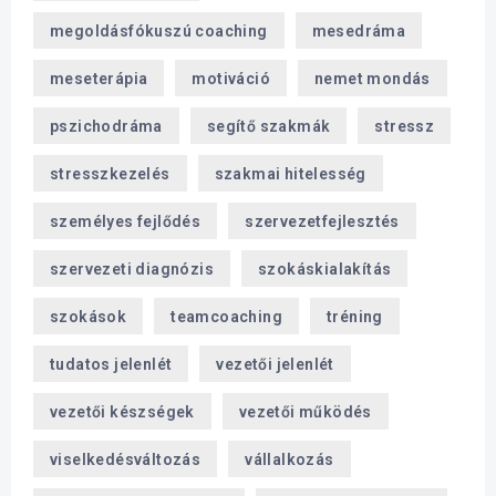
megoldásfókuszú coaching
mesedráma
meseterápia
motiváció
nemet mondás
pszichodráma
segítő szakmák
stressz
stresszkezelés
szakmai hitelesség
személyes fejlődés
szervezetfejlesztés
szervezeti diagnózis
szokáskialakítás
szokások
teamcoaching
tréning
tudatos jelenlét
vezetői jelenlét
vezetői készségek
vezetői működés
viselkedésváltozás
vállalkozás