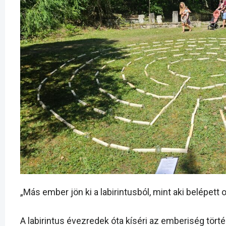
„Más ember jön ki a labirintusból, mint aki belépett o
A labirintus évezredek óta kíséri az emberiség tör