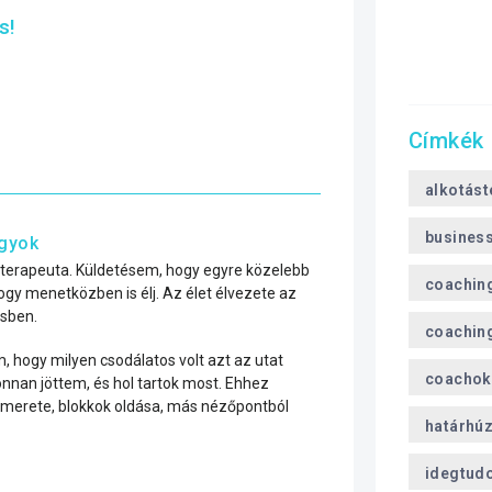
s!
Címkék
alkotást
busines
agyok
erapeuta. Küldetésem, hogy egyre közelebb
coachin
hogy menetközben is élj. Az élet élvezete az
ésben.
coaching
m, hogy milyen csodálatos volt azt az utat
coachok
onnan jöttem, és hol tartok most. Ehhez
ismerete, blokkok oldása, más nézőpontból
határhú
idegtud