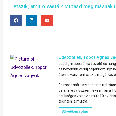
Tetszik, amit olvastál? Mutasd meg másnak i
Üdvözöllek, Topor Ágnes v
coach, mesedráma vezető és hangt
és közelebb kerülj céljaidhoz úgy, 
úton is van, nem csak a megérkez
Én most már tiszta tekintettel láto
bejárni, és visszaemlékezni arra, h
szükséges volt az elmúlt 10 év ön
tekinteni a múltra.
Bővebben rólam