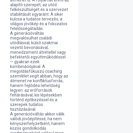
átmenet is. A folyamat érinti az
alapító szerepét, az utód
felkészültségét és a szervezet
stabilitását egyaránt. A siker
kulcsa a tudatos tervezés, a
világos jövőkép és a fokozatos
felelősségátadás.
A generációváltás
megvalósulhat családi
utódlással, külső szakmai
vezető bevonásával,
menedzsment átvétellel vagy
befektetői együttműködéssel
— gyakran ezek
kombinációjával. A
megoldásfókuszú coaching
szemlélet segít abban, hogy az
átmenet ne konfliktusforrás,
hanem fejlődési lehetőség
legyen: az erőforrások
feltárásával, kis lépésekben
történő építkezéssel és a
szerepek tudatos
tisztázásával.
A generációváltás akkor válik
valódi jövőépítéssé, ha nem
kényszerhelyzetként, hanem
közös gondolkodás