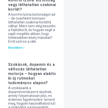
Komfortzóna: biztonság
vagy láthatatlan szakmai
korlát?
A komfortzóna biztonságot ad
– de coachként könnyen
láthatatlan szakmai korláttá
válhat. Miért nem elég beszélni
a fejlődésről, és hogyan segít a
saját megélés abban, hogy
hitelesebben kísérj másokat?
Erről szól ez a cikk.
Bővebben »
Szokások, dopamin és a
változás láthatatlan
motorja – hogyan alakíts
ki új rutinokat
tudományos alapon?
A szokásaink a
dopaminrendszerre épülnek,
amely folyamatosan jelzi, mi
érdemes figyelmünkre. Ismerd
meg, hogyan használhatod ezt
a működést a könnyedebb