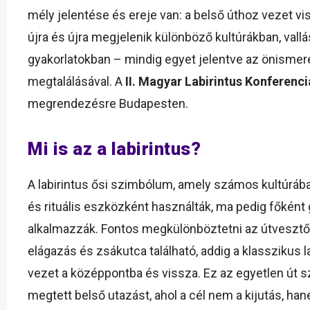
mély jelentése és ereje van: a belső úthoz vezet v
újra és újra megjelenik különböző kultúrákban, vall
gyakorlatokban – mindig egyet jelentve az önismere
megtalálásával. A
II. Magyar Labirintus Konferenci
megrendezésre Budapesten.
Mi is az a labirintus?
A labirintus ősi szimbólum, amely számos kultúrába
és rituális eszközként használták, ma pedig főként
alkalmazzák. Fontos megkülönböztetni az útvesztő
elágazás és zsákutca található, addig a klasszikus l
vezet a középpontba és vissza. Ez az egyetlen út s
megtett belső utazást, ahol a cél nem a kijutás, h