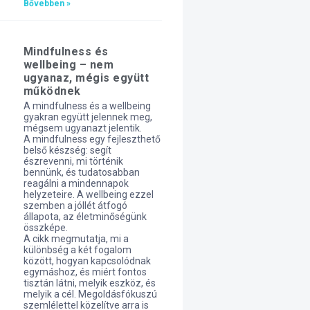
Bővebben »
Mindfulness és
wellbeing – nem
ugyanaz, mégis együtt
működnek
A mindfulness és a wellbeing
gyakran együtt jelennek meg,
mégsem ugyanazt jelentik.
A mindfulness egy fejleszthető
belső készség: segít
észrevenni, mi történik
bennünk, és tudatosabban
reagálni a mindennapok
helyzeteire. A wellbeing ezzel
szemben a jóllét átfogó
állapota, az életminőségünk
összképe.
A cikk megmutatja, mi a
különbség a két fogalom
között, hogyan kapcsolódnak
egymáshoz, és miért fontos
tisztán látni, melyik eszköz, és
melyik a cél. Megoldásfókuszú
szemlélettel közelítve arra is