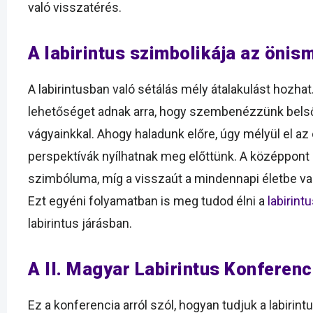
való visszatérés.
A labirintus szimbolikája az önis
A labirintusban való sétálás mély átalakulást hozhat.
lehetőséget adnak arra, hogy szembenézzünk belső
vágyainkkal. Ahogy haladunk előre, úgy mélyül el az
perspektívák nyílhatnak meg előttünk. A középpont
szimbóluma, míg a visszaút a mindennapi életbe való
Ezt egyéni folyamatban is meg tudod élni a
labirint
labirintus járásban.
A II. Magyar Labirintus Konferenc
Ez a konferencia arról szól, hogyan tudjuk a labiri