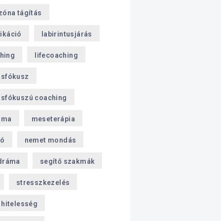
zóna tágítás
ikáció
labirintusjárás
ching
lifecoaching
sfókusz
sfókuszú coaching
áma
meseterápia
ió
nemet mondás
dráma
segítő szakmák
stresszkezelés
hitelesség