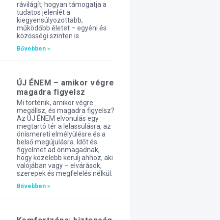
rávilágít, hogyan támogatja a
tudatos jelenlét a
kiegyensúlyozottabb,
működőbb életet – egyéni és
közösségi szinten is.
Bővebben »
ÚJ ÉNEM – amikor végre
magadra figyelsz
Mi történik, amikor végre
megállsz, és magadra figyelsz?
Az ÚJ ÉNEM elvonulás egy
megtartó tér a lelassulásra, az
önismereti elmélyülésre és a
belső megújulásra. Időt és
figyelmet ad önmagadnak,
hogy közelebb kerülj ahhoz, aki
valójában vagy – elvárások,
szerepek és megfelelés nélkül.
Bővebben »