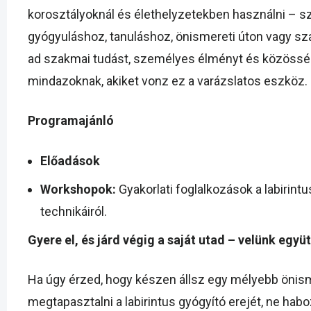
korosztályoknál és élethelyzetekben használni – 
gyógyuláshoz, tanuláshoz, önismereti úton vagy s
ad szakmai tudást, személyes élményt és közösség
mindazoknak, akiket vonz ez a varázslatos eszköz.
Programajánló
Előadások
Workshopok:
Gyakorlati foglalkozások a labirintu
technikáiról.
Gyere el, és járd végig a saját utad – velünk együt
Ha úgy érzed, hogy készen állsz egy mélyebb önism
megtapasztalni a labirintus gyógyító erejét, ne hab