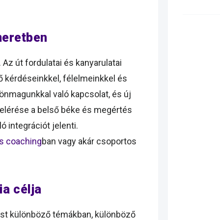
meretben
 Az út fordulatai és kanyarulatai
 kérdéseinkkel, félelmeinkkel és
 önmagunkkal való kapcsolat, és új
 elérése a belső béke és megértés
 integrációt jelenti.
us coaching
ban vagy akár csoportos
ia célja
ntust különböző témákban, különböző