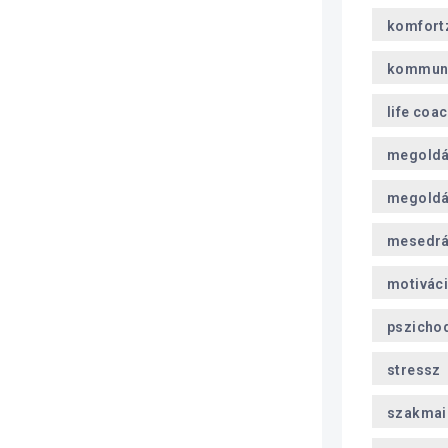
komfort
kommun
life coa
megoldá
megoldá
mesedr
motivác
pszicho
stressz
szakmai 