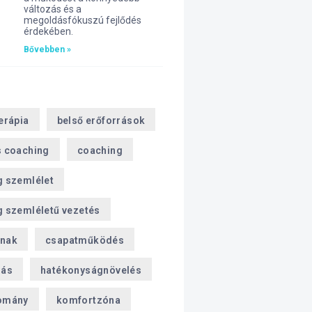
változás és a
megoldásfókuszú fejlődés
érdekében.
Bővebben »
erápia
belső erőforrások
s coaching
coaching
g szemlélet
 szemléletű vezetés
nak
csapatműködés
zás
hatékonyságnövelés
omány
komfortzóna