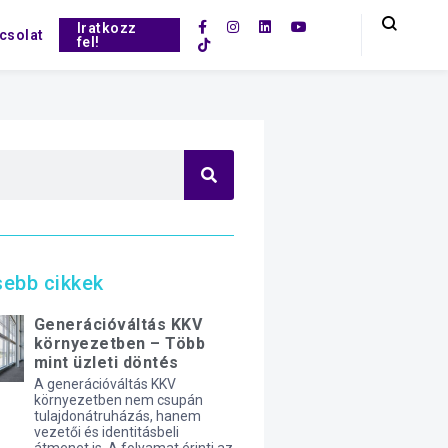
Iratkozz
csolat
fel!
sebb cikkek
Generációváltás KKV
környezetben – Több
mint üzleti döntés
A generációváltás KKV
környezetben nem csupán
tulajdonátruházás, hanem
vezetői és identitásbeli