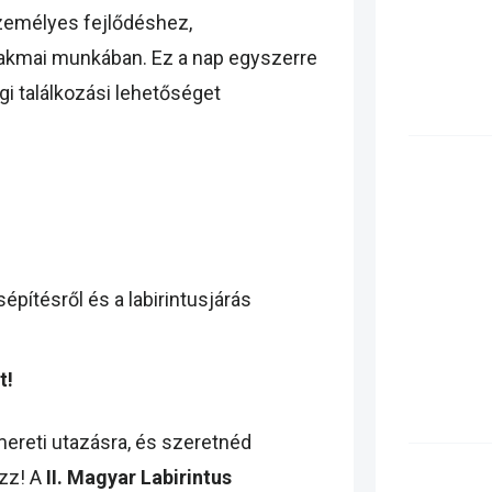
személyes fejlődéshez,
zakmai munkában. Ez a nap egyszerre
i találkozási lehetőséget
sépítésről és a labirintusjárás
t!
ereti utazásra, és szeretnéd
ozz! A
II. Magyar Labirintus