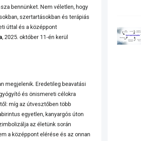
issza bennünket. Nem véletlen, hogy
ásokban, szertartásokban és terápiás
ti úttal és a középpont
a
, 2025. október 11-én kerül
n megjelenik. Eredetileg beavatási
 gyógyító és önismereti célokra
től: míg az útvesztőben több
abirintus egyetlen, kanyargós úton
zimbolizálja az életünk során
anem a középpont elérése és az onnan