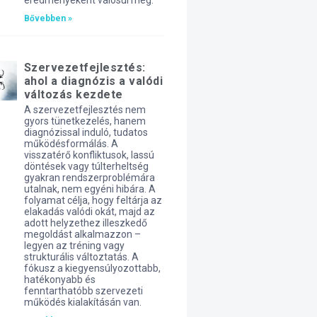
eredményeként valósul meg.
Bővebben »
Szervezetfejlesztés:
ahol a diagnózis a valódi
változás kezdete
A szervezetfejlesztés nem
gyors tünetkezelés, hanem
diagnózissal induló, tudatos
működésformálás. A
visszatérő konfliktusok, lassú
döntések vagy túlterheltség
gyakran rendszerproblémára
utalnak, nem egyéni hibára. A
folyamat célja, hogy feltárja az
elakadás valódi okát, majd az
adott helyzethez illeszkedő
megoldást alkalmazzon –
legyen az tréning vagy
strukturális változtatás. A
fókusz a kiegyensúlyozottabb,
hatékonyabb és
fenntarthatóbb szervezeti
működés kialakításán van.