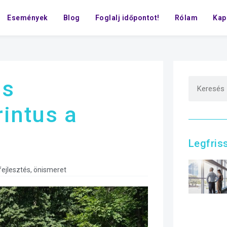
Események
Blog
Foglalj időpontot!
Rólam
Kap
us
rintus a
Legfris
fejlesztés
,
önismeret