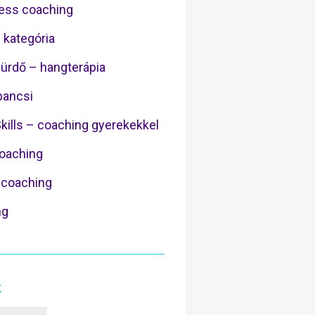
ess coaching
 kategória
ürdő – hangterápia
ancsi
Skills – coaching gyerekekkel
Coaching
coaching
ng
k