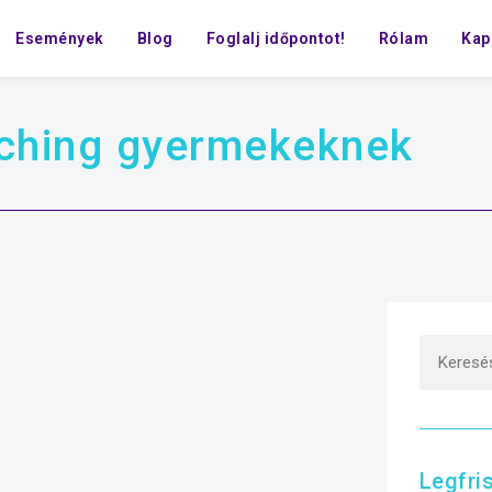
Események
Blog
Foglalj időpontot!
Rólam
Kap
ching gyermekeknek
Legfri