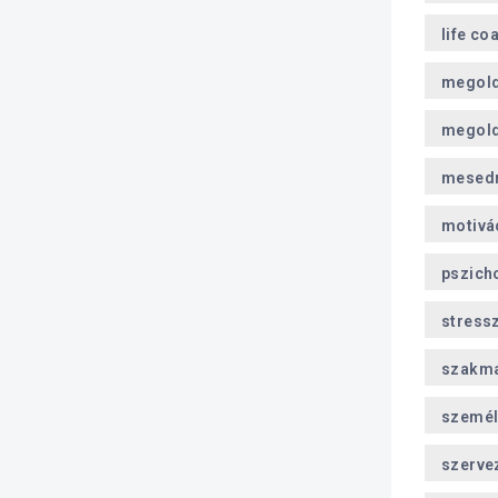
life co
megol
megold
mesed
motivá
pszich
stress
szakma
személ
szerve