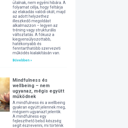
utalnak, nem egyéni hibára. A
folyamat célja, hogy feltárja
az elakadás valódi okát, majd
az adott helyzethez
illeszkedő megoldást
alkalmazzon – legyen az
tréning vagy strukturális
változtatás. A fókusz a
kiegyensúlyozottabb,
hatékonyabb és
fenntarthatóbb szervezeti
működés kialakításán van.
Bővebben »
Mindfulness és
wellbeing – nem
ugyanaz, mégis együtt
működnek
A mindfulness és a wellbeing
gyakran együtt jelennek meg,
mégsem ugyanazt jelentik.
A mindfulness egy
fejleszthető belső készség:
segít észrevenni, mi történik