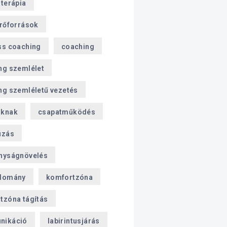
sterápia
erőforrások
ss coaching
coaching
ng szemlélet
ng szemléletű vezetés
oknak
csapatműködés
úzás
nyságnövelés
domány
komfortzóna
tzóna tágítás
nikáció
labirintusjárás