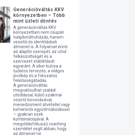
Generációváltás KKV
környezetben – Több
mint üzleti döntés
A generációváltás KKV
környezetben nem csupán
tulajdonátruházás, hanem
vezetői és identitásbeli
átmenet is. A folyamat érinti
az alapító szerepét, az utód
felkészültségét és a
szervezet stabilitását
egyaránt. A siker kulcsa a
tudatos tervezés, a világos
jövőkép és a fokozatos
felelősségátadás.
A generációváltás
megvalósulhat családi
utódlással, külső szakmai
vezető bevonásával,
menedzsment átvétellel vagy
befektetői együttműködéssel
— gyakran ezek
kombinációjával. A
megoldásfókuszú coaching
szemlélet segít abban, hogy
az átmenet ne