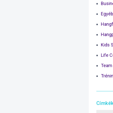
Busin
Egyéb
Hangf
Hangp
Kids 
Life 
Team 
Tréni
Címké