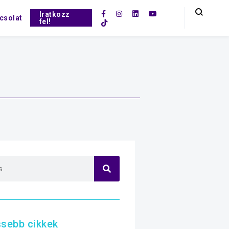
Iratkozz
csolat
fel!
ssebb cikkek