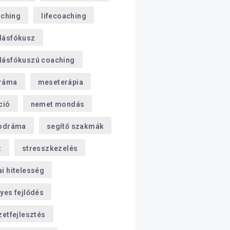
aching
lifecoaching
dásfókusz
ásfókuszú coaching
ráma
meseterápia
ció
nemet mondás
odráma
segítő szakmák
z
stresszkezelés
i hitelesség
yes fejlődés
zetfejlesztés