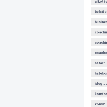
alkotá
belső 
busine
coachi
coachi
coach
határh
hatéko
idegtu
komfor
kommu