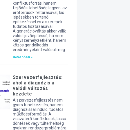
konfliktusforrás, hanem
fejlődési lehetőség legyen: az
erőforrások feltárásával, kis
lépésekben történő
építkezéssel és a szerepek
tudatos tisztázásával.
A generációváltás akkor válik
valódi jövőépítéssé, ha nem
kényszerhelyzetként, hanem
közös gondolkodás
eredményeként valósul meg.
Bővebben »
Szervezetfejlesztés:
ahol a diagnózis a
valódi változás
kezdete
A szervezetfejlesztés nem
gyors tünetkezelés, hanem
diagnózissal induló, tudatos
működésformálás. A
visszatérő konfliktusok, lassú
döntések vagy túlterheltség
gyakran rendszerproblémára