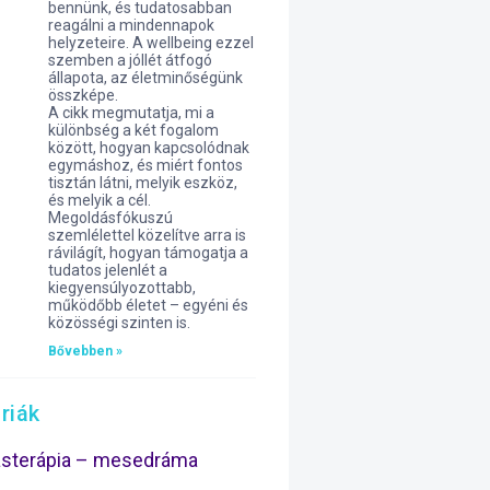
bennünk, és tudatosabban
reagálni a mindennapok
helyzeteire. A wellbeing ezzel
szemben a jóllét átfogó
állapota, az életminőségünk
összképe.
A cikk megmutatja, mi a
különbség a két fogalom
között, hogyan kapcsolódnak
egymáshoz, és miért fontos
tisztán látni, melyik eszköz,
és melyik a cél.
Megoldásfókuszú
szemlélettel közelítve arra is
rávilágít, hogyan támogatja a
tudatos jelenlét a
kiegyensúlyozottabb,
működőbb életet – egyéni és
közösségi szinten is.
Bővebben »
riák
ásterápia – mesedráma