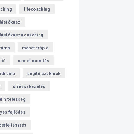
aching
lifecoaching
dásfókusz
ásfókuszú coaching
ráma
meseterápia
ció
nemet mondás
odráma
segítő szakmák
z
stresszkezelés
i hitelesség
yes fejlődés
zetfejlesztés