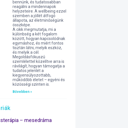
bennünk, és tudatosabban
reagálni a mindennapok
helyzeteire. A wellbeing ezzel
szemben a jóllét átfogó
állapota, az életminőségünk
összképe.
A cikk megmutatja, mi a
különbség a két fogalom
között, hogyan kapcsolódnak
egymáshoz, és miért fontos
tisztán látni, melyik eszköz,
és melyik a cél.
Megoldásfókuszú
szemlélettel közelítve arra is
rávilágít, hogyan támogatja a
tudatos jelenlét a
kiegyensúlyozottabb,
működőbb életet – egyéni és
közösségi szinten is.
Bővebben »
riák
ásterápia – mesedráma