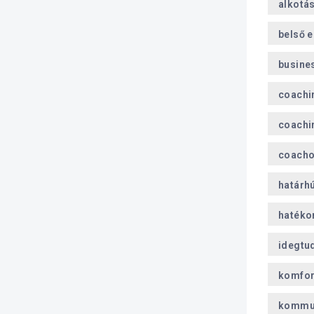
alkotá
belső 
busine
coachi
coachi
coach
határh
hatéko
idegtu
komfor
kommu