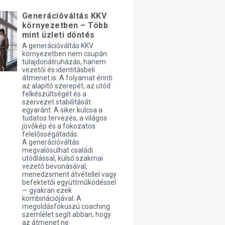
Generációváltás KKV
környezetben – Több
mint üzleti döntés
A generációváltás KKV
környezetben nem csupán
tulajdonátruházás, hanem
vezetői és identitásbeli
átmenet is. A folyamat érinti
az alapító szerepét, az utód
felkészültségét és a
szervezet stabilitását
egyaránt. A siker kulcsa a
tudatos tervezés, a világos
jövőkép és a fokozatos
felelősségátadás.
A generációváltás
megvalósulhat családi
utódlással, külső szakmai
vezető bevonásával,
menedzsment átvétellel vagy
befektetői együttműködéssel
— gyakran ezek
kombinációjával. A
megoldásfókuszú coaching
szemlélet segít abban, hogy
az átmenet ne