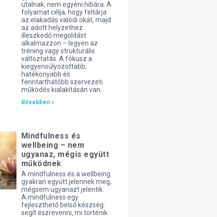
utalnak, nem egyéni hibára. A
folyamat célja, hogy feltárja
az elakadás valódi okát, majd
az adott helyzethez
illeszkedő megoldást
alkalmazzon – legyen az
tréning vagy strukturális
változtatás. A fókusz a
kiegyensúlyozottabb,
hatékonyabb és
fenntarthatóbb szervezeti
működés kialakításán van.
Bővebben »
Mindfulness és
wellbeing – nem
ugyanaz, mégis együtt
működnek
A mindfulness és a wellbeing
gyakran együtt jelennek meg,
mégsem ugyanazt jelentik.
A mindfulness egy
fejleszthető belső készség:
segít észrevenni, mi történik