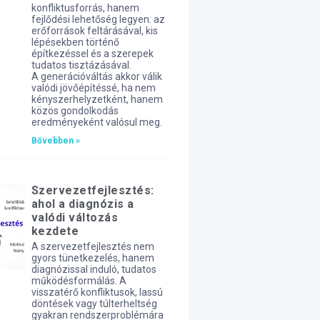
konfliktusforrás, hanem
fejlődési lehetőség legyen: az
erőforrások feltárásával, kis
lépésekben történő
építkezéssel és a szerepek
tudatos tisztázásával.
A generációváltás akkor válik
valódi jövőépítéssé, ha nem
kényszerhelyzetként, hanem
közös gondolkodás
eredményeként valósul meg.
Bővebben »
Szervezetfejlesztés:
ahol a diagnózis a
valódi változás
kezdete
A szervezetfejlesztés nem
gyors tünetkezelés, hanem
diagnózissal induló, tudatos
működésformálás. A
visszatérő konfliktusok, lassú
döntések vagy túlterheltség
gyakran rendszerproblémára