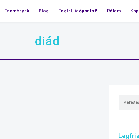
Események
Blog
Foglalj időpontot!
Rólam
Kap
diád
Legfri