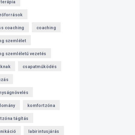
sterápia
erőforrások
ss coaching
coaching
ng szemlélet
ng szemléletű vezetés
oknak
csapatműködés
úzás
nyságnövelés
domány
komfortzóna
tzóna tágítás
nikáció
labirintusjárás