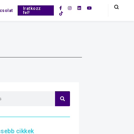
Iratkozz
csolat
fel!
ssebb cikkek