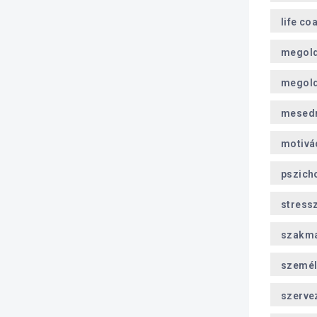
life co
megol
megold
mesed
motivá
pszich
stress
szakma
személ
szerve