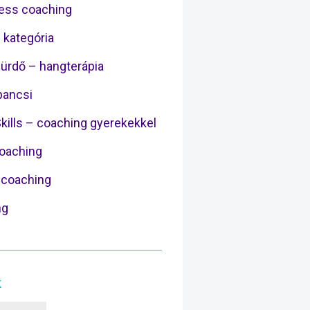
ess coaching
 kategória
ürdő – hangterápia
ancsi
Skills – coaching gyerekekkel
Coaching
coaching
ng
k