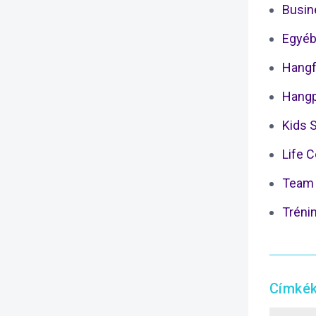
Busin
Egyéb
Hangf
Hangp
Kids 
Life 
Team 
Tréni
Címké