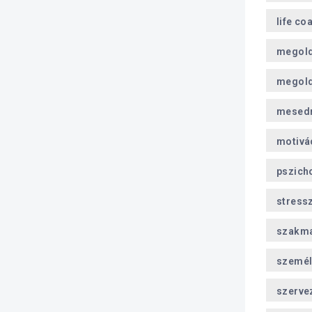
life co
megol
megold
mesed
motivá
pszich
stress
szakma
személ
szerve