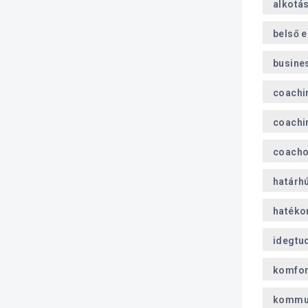
alkotá
belső 
busine
coachi
coachi
coach
határh
hatéko
idegtu
komfor
kommu