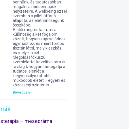
bennünk, és tudatosabban
reagálni a mindennapok
helyzeteire. A wellbeing ezzel
szemben a jóllét átfogó
állapota, az életminőségünk
összképe.
A cikk megmutatja, mi a
különbség a két fogalom
között, hogyan kapcsolódnak
egymáshoz, és miért fontos
tisztán látni, melyik eszköz,
és melyik a cél.
Megoldásfókuszú
szemlélettel közelítve arra is
rávilágít, hogyan támogatja a
tudatos jelenlét a
kiegyensúlyozottabb,
működőbb életet – egyéni és
közösségi szinten is.
Bővebben »
riák
ásterápia – mesedráma