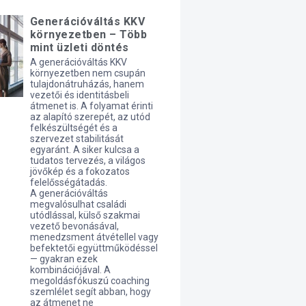
Generációváltás KKV
környezetben – Több
mint üzleti döntés
A generációváltás KKV
környezetben nem csupán
tulajdonátruházás, hanem
vezetői és identitásbeli
átmenet is. A folyamat érinti
az alapító szerepét, az utód
felkészültségét és a
szervezet stabilitását
egyaránt. A siker kulcsa a
tudatos tervezés, a világos
jövőkép és a fokozatos
felelősségátadás.
A generációváltás
megvalósulhat családi
utódlással, külső szakmai
vezető bevonásával,
menedzsment átvétellel vagy
befektetői együttműködéssel
— gyakran ezek
kombinációjával. A
megoldásfókuszú coaching
szemlélet segít abban, hogy
az átmenet ne