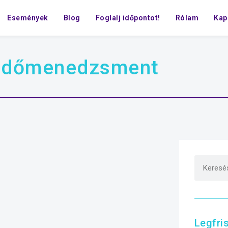
Események
Blog
Foglalj időpontot!
Rólam
Kap
időmenedzsment
Legfri