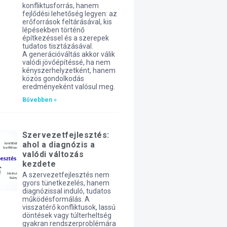
konfliktusforrás, hanem
fejlődési lehetőség legyen: az
erőforrások feltárásával, kis
lépésekben történő
építkezéssel és a szerepek
tudatos tisztázásával.
A generációváltás akkor válik
valódi jövőépítéssé, ha nem
kényszerhelyzetként, hanem
közös gondolkodás
eredményeként valósul meg.
Bővebben »
Szervezetfejlesztés:
ahol a diagnózis a
valódi változás
kezdete
A szervezetfejlesztés nem
gyors tünetkezelés, hanem
diagnózissal induló, tudatos
működésformálás. A
visszatérő konfliktusok, lassú
döntések vagy túlterheltség
gyakran rendszerproblémára