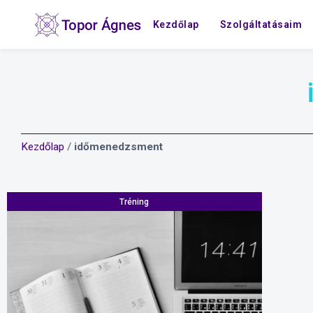
Kezdőlap
Szolgáltatásaim
Kezdőlap
/
időmenedzsment
Tréning