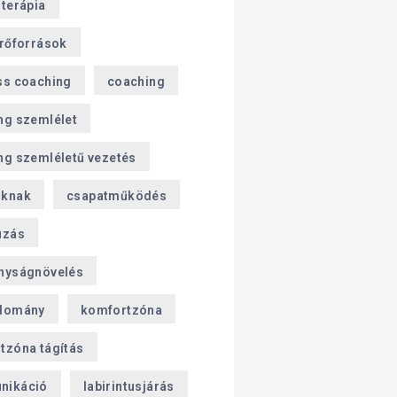
sterápia
erőforrások
ss coaching
coaching
ng szemlélet
ng szemléletű vezetés
oknak
csapatműködés
úzás
nyságnövelés
domány
komfortzóna
tzóna tágítás
nikáció
labirintusjárás