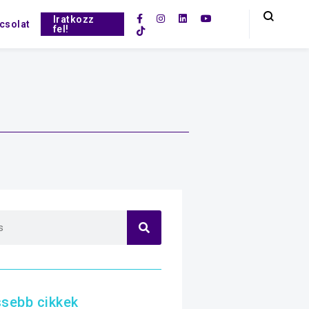
Iratkozz
csolat
fel!
ssebb cikkek