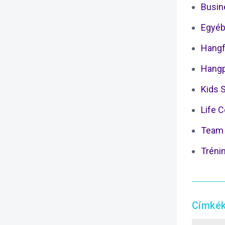
Busin
Egyéb
Hangf
Hangp
Kids 
Life 
Team 
Tréni
Címké