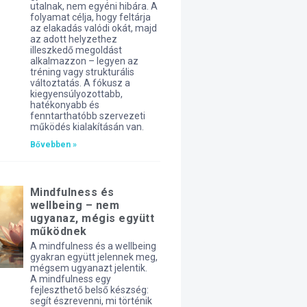
utalnak, nem egyéni hibára. A
folyamat célja, hogy feltárja
az elakadás valódi okát, majd
az adott helyzethez
illeszkedő megoldást
alkalmazzon – legyen az
tréning vagy strukturális
változtatás. A fókusz a
kiegyensúlyozottabb,
hatékonyabb és
fenntarthatóbb szervezeti
működés kialakításán van.
Bővebben »
Mindfulness és
wellbeing – nem
ugyanaz, mégis együtt
működnek
A mindfulness és a wellbeing
gyakran együtt jelennek meg,
mégsem ugyanazt jelentik.
A mindfulness egy
fejleszthető belső készség:
segít észrevenni, mi történik