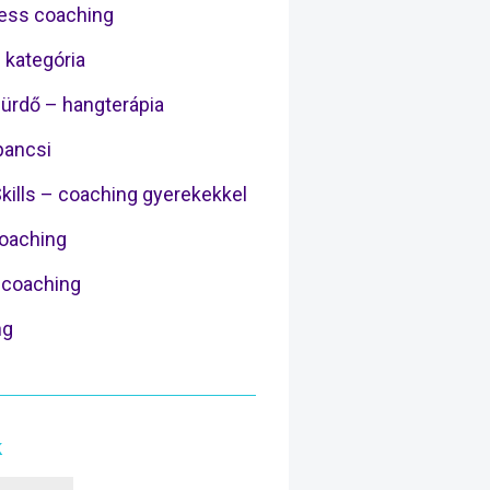
ess coaching
 kategória
ürdő – hangterápia
ancsi
Skills – coaching gyerekekkel
Coaching
coaching
ng
k