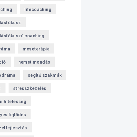
aching
lifecoaching
dásfókusz
ásfókuszú coaching
ráma
meseterápia
ció
nemet mondás
odráma
segítő szakmák
z
stresszkezelés
i hitelesség
yes fejlődés
zetfejlesztés