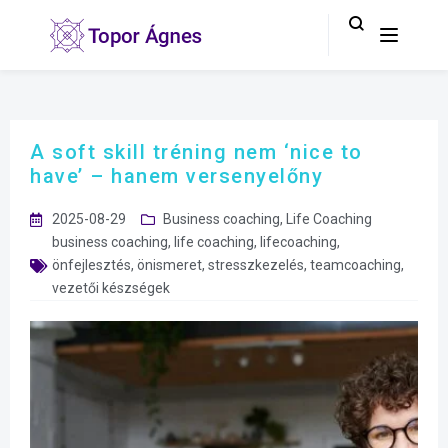
A soft skill tréning nem ‘nice to
have’ – hanem versenyelőny
2025-08-29
Business coaching
,
Life Coaching
business coaching
,
life coaching
,
lifecoaching
,
önfejlesztés
,
önismeret
,
stresszkezelés
,
teamcoaching
,
vezetői készségek