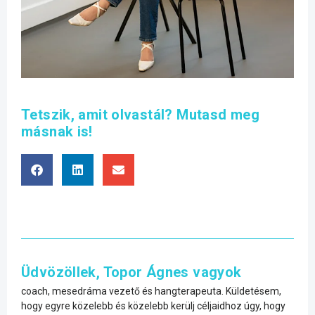
Tetszik, amit olvastál? Mutasd meg
másnak is!
Üdvözöllek, Topor Ágnes vagyok
coach, mesedráma vezető és hangterapeuta. Küldetésem,
hogy egyre közelebb és közelebb kerülj céljaidhoz úgy, hogy