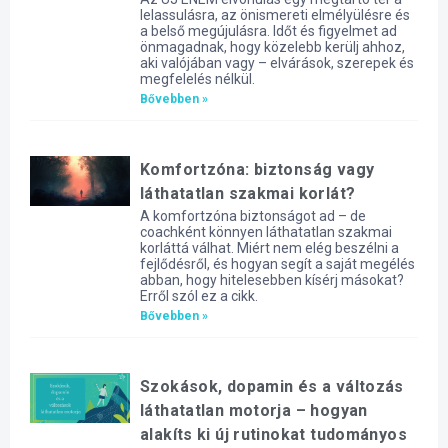
lelassulásra, az önismereti elmélyülésre és
a belső megújulásra. Időt és figyelmet ad
önmagadnak, hogy közelebb kerülj ahhoz,
aki valójában vagy – elvárások, szerepek és
megfelelés nélkül.
Bővebben »
Komfortzóna: biztonság vagy
láthatatlan szakmai korlát?
A komfortzóna biztonságot ad – de
coachként könnyen láthatatlan szakmai
korláttá válhat. Miért nem elég beszélni a
fejlődésről, és hogyan segít a saját megélés
abban, hogy hitelesebben kísérj másokat?
Erről szól ez a cikk.
Bővebben »
Szokások, dopamin és a változás
láthatatlan motorja – hogyan
alakíts ki új rutinokat tudományos