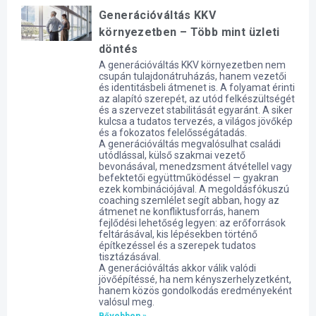
Generációváltás KKV
környezetben – Több mint üzleti
döntés
A generációváltás KKV környezetben nem
csupán tulajdonátruházás, hanem vezetői
és identitásbeli átmenet is. A folyamat érinti
az alapító szerepét, az utód felkészültségét
és a szervezet stabilitását egyaránt. A siker
kulcsa a tudatos tervezés, a világos jövőkép
és a fokozatos felelősségátadás.
A generációváltás megvalósulhat családi
utódlással, külső szakmai vezető
bevonásával, menedzsment átvétellel vagy
befektetői együttműködéssel — gyakran
ezek kombinációjával. A megoldásfókuszú
coaching szemlélet segít abban, hogy az
átmenet ne konfliktusforrás, hanem
fejlődési lehetőség legyen: az erőforrások
feltárásával, kis lépésekben történő
építkezéssel és a szerepek tudatos
tisztázásával.
A generációváltás akkor válik valódi
jövőépítéssé, ha nem kényszerhelyzetként,
hanem közös gondolkodás eredményeként
valósul meg.
Bővebben »