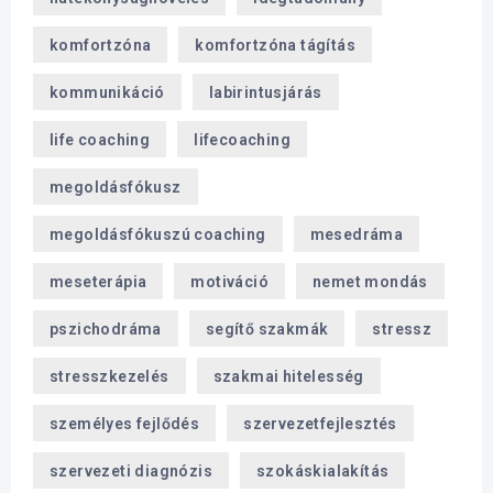
komfortzóna
komfortzóna tágítás
kommunikáció
labirintusjárás
life coaching
lifecoaching
megoldásfókusz
megoldásfókuszú coaching
mesedráma
meseterápia
motiváció
nemet mondás
pszichodráma
segítő szakmák
stressz
stresszkezelés
szakmai hitelesség
személyes fejlődés
szervezetfejlesztés
szervezeti diagnózis
szokáskialakítás