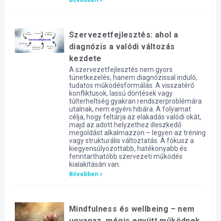
Szervezetfejlesztés: ahol a
diagnózis a valódi változás
kezdete
A szervezetfejlesztés nem gyors
tünetkezelés, hanem diagnózissal induló,
tudatos működésformálás. A visszatérő
konfliktusok, lassú döntések vagy
túlterheltség gyakran rendszerproblémára
utalnak, nem egyéni hibára. A folyamat
célja, hogy feltárja az elakadás valódi okát,
majd az adott helyzethez illeszkedő
megoldást alkalmazzon – legyen az tréning
vagy strukturális változtatás. A fókusz a
kiegyensúlyozottabb, hatékonyabb és
fenntarthatóbb szervezeti működés
kialakításán van.
Bővebben »
Mindfulness és wellbeing – nem
ugyanaz, mégis együtt működnek