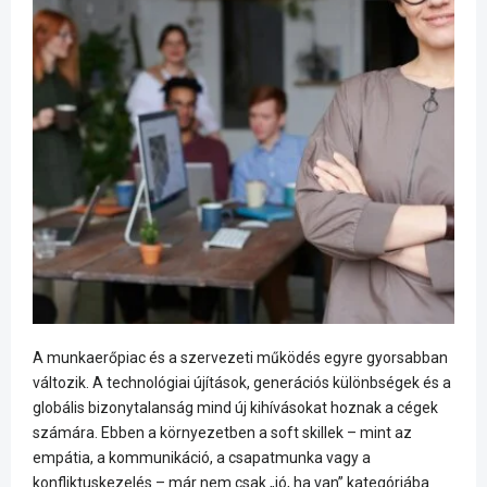
A munkaerőpiac és a szervezeti működés egyre gyorsabban
változik. A technológiai újítások, generációs különbségek és a
globális bizonytalanság mind új kihívásokat hoznak a cégek
számára. Ebben a környezetben a soft skillek – mint az
empátia, a kommunikáció, a csapatmunka vagy a
konfliktuskezelés – már nem csak „jó, ha van” kategóriába