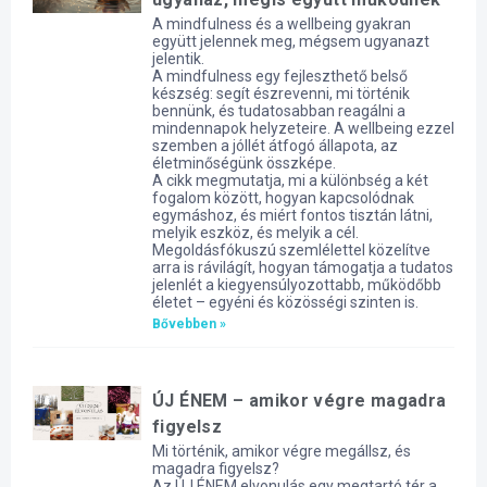
A mindfulness és a wellbeing gyakran
együtt jelennek meg, mégsem ugyanazt
jelentik.
A mindfulness egy fejleszthető belső
készség: segít észrevenni, mi történik
bennünk, és tudatosabban reagálni a
mindennapok helyzeteire. A wellbeing ezzel
szemben a jóllét átfogó állapota, az
életminőségünk összképe.
A cikk megmutatja, mi a különbség a két
fogalom között, hogyan kapcsolódnak
egymáshoz, és miért fontos tisztán látni,
melyik eszköz, és melyik a cél.
Megoldásfókuszú szemlélettel közelítve
arra is rávilágít, hogyan támogatja a tudatos
jelenlét a kiegyensúlyozottabb, működőbb
életet – egyéni és közösségi szinten is.
Bővebben »
ÚJ ÉNEM – amikor végre magadra
figyelsz
Mi történik, amikor végre megállsz, és
magadra figyelsz?
Az ÚJ ÉNEM elvonulás egy megtartó tér a