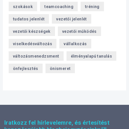
szokások
teamcoaching
tréning
tudatos jelenlét
vezetői jelenlét
vezetői készségek
vezetői működés
viselkedésváltozás
vállalkozás
változásmenedzsment
élményalapú tanulás
önfejlesztés
önismeret
Iratkozz fel hírlevelemre, és értesítést