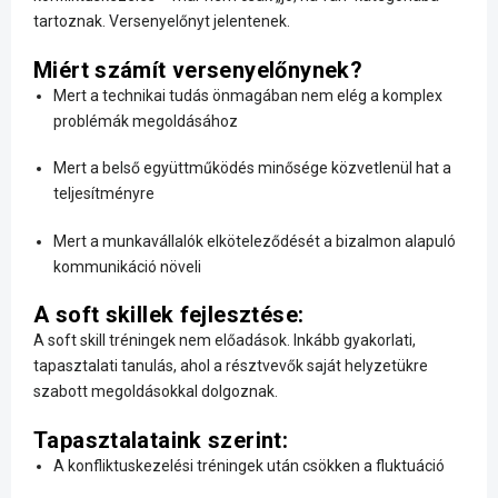
tartoznak. Versenyelőnyt jelentenek.
Miért számít versenyelőnynek?
Mert a technikai tudás önmagában nem elég a komplex
problémák megoldásához
Mert a belső együttműködés minősége közvetlenül hat a
teljesítményre
Mert a munkavállalók elköteleződését a bizalmon alapuló
kommunikáció növeli
A soft skillek fejlesztése:
A soft skill tréningek nem előadások. Inkább gyakorlati,
tapasztalati tanulás, ahol a résztvevők saját helyzetükre
szabott megoldásokkal dolgoznak.
Tapasztalataink szerint:
A konfliktuskezelési tréningek után csökken a fluktuáció