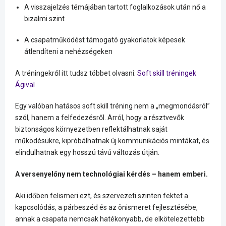
A visszajelzés témájában tartott foglalkozások után nő a
bizalmi szint
A csapatműködést támogató gyakorlatok képesek
átlendíteni a nehézségeken
A tréningekről itt tudsz többet olvasni:
Soft skill tréningek
Ágival
Egy valóban hatásos soft skill tréning nem a „megmondásról”
szól, hanem a felfedezésről. Arról, hogy a résztvevők
biztonságos környezetben reflektálhatnak saját
működésükre, kipróbálhatnak új kommunikációs mintákat, és
elindulhatnak egy hosszú távú változás útján.
A versenyelőny nem technológiai kérdés – hanem emberi.
Aki időben felismeri ezt, és szervezeti szinten fektet a
kapcsolódás, a párbeszéd és az önismeret fejlesztésébe,
annak a csapata nemcsak hatékonyabb, de elkötelezettebb