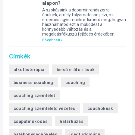
alapon?
A szokásaink a dopaminrendszerre
épülnek, amely folyamatosan jelzi, mi
érdemes figyelmünkre. Ismerd meg, hogyan
használhatod ezt a működést a
könnyedebb változás és a
megoldásfókuszú fejlődés érdekében.
Bővebben »
Címkék
alkotásterápia
belső erőforrások
business coaching
coaching
coaching szemlélet
coaching szemléletű vezetés
coachoknak
csapatműködés
határhúzás
hatékonyságnövelés
idegtudomány