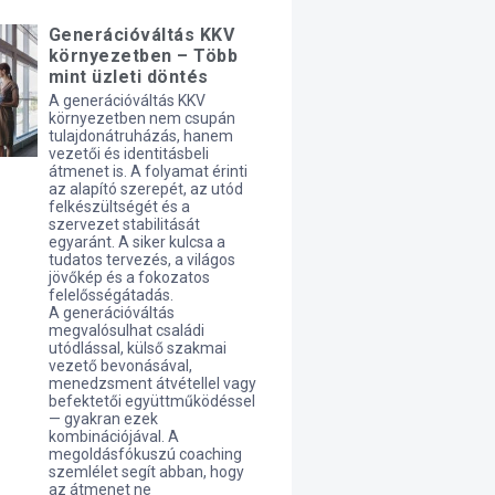
Generációváltás KKV
környezetben – Több
mint üzleti döntés
A generációváltás KKV
környezetben nem csupán
tulajdonátruházás, hanem
vezetői és identitásbeli
átmenet is. A folyamat érinti
az alapító szerepét, az utód
felkészültségét és a
szervezet stabilitását
egyaránt. A siker kulcsa a
tudatos tervezés, a világos
jövőkép és a fokozatos
felelősségátadás.
A generációváltás
megvalósulhat családi
utódlással, külső szakmai
vezető bevonásával,
menedzsment átvétellel vagy
befektetői együttműködéssel
— gyakran ezek
kombinációjával. A
megoldásfókuszú coaching
szemlélet segít abban, hogy
az átmenet ne