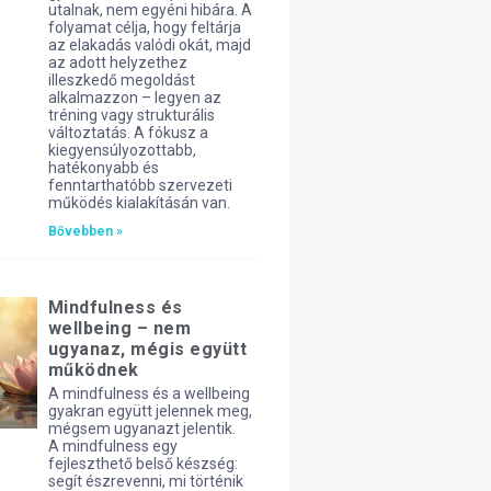
utalnak, nem egyéni hibára. A
folyamat célja, hogy feltárja
az elakadás valódi okát, majd
az adott helyzethez
illeszkedő megoldást
alkalmazzon – legyen az
tréning vagy strukturális
változtatás. A fókusz a
kiegyensúlyozottabb,
hatékonyabb és
fenntarthatóbb szervezeti
működés kialakításán van.
Bővebben »
Mindfulness és
wellbeing – nem
ugyanaz, mégis együtt
működnek
A mindfulness és a wellbeing
gyakran együtt jelennek meg,
mégsem ugyanazt jelentik.
A mindfulness egy
fejleszthető belső készség:
segít észrevenni, mi történik