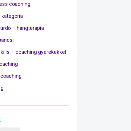
ess coaching
 kategória
ürdő – hangterápia
ancsi
Skills – coaching gyerekekkel
Coaching
coaching
ng
k