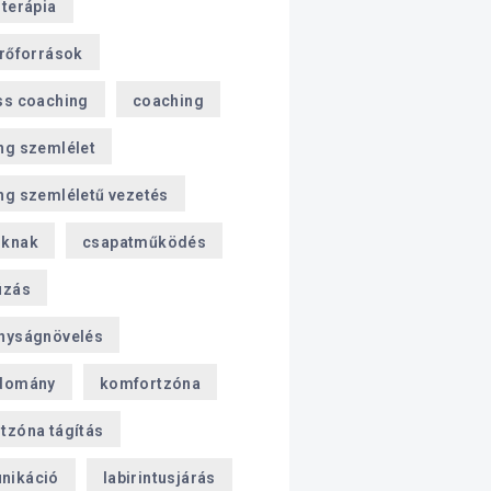
sterápia
erőforrások
ss coaching
coaching
ng szemlélet
ng szemléletű vezetés
oknak
csapatműködés
úzás
nyságnövelés
domány
komfortzóna
tzóna tágítás
nikáció
labirintusjárás