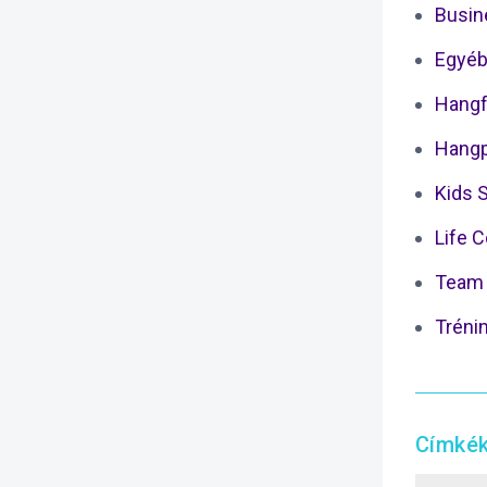
Busin
Egyéb
Hangf
Hangp
Kids 
Life 
Team 
Tréni
Címké