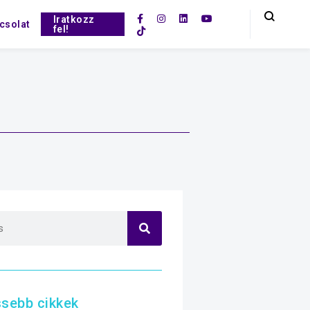
Iratkozz
csolat
fel!
ssebb cikkek