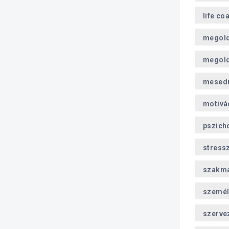
life co
megol
megold
mesed
motivá
pszich
stress
szakma
személ
szerve