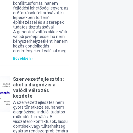
konfliktusforrás, hanem
fejlődési lehetőség legyen: az
erőforrások feltárásával, kis
lépésekben történő
építkezéssel és a szerepek
tudatos tisztázásával.
A generációváltás akkor válik
valódi jövőépítéssé, ha nem
kényszerhelyzetként, hanem
közös gondolkodás
eredményeként valósul meg.
Bővebben »
Szervezetfejlesztés:
ahol a diagnózis a
valódi változás
kezdete
A szervezetfejlesztés nem
gyors tünetkezelés, hanem
diagnózissal induló, tudatos
működésformálás. A
visszatérő konfliktusok, lassú
döntések vagy túlterheltség
gyakran rendszerproblémára