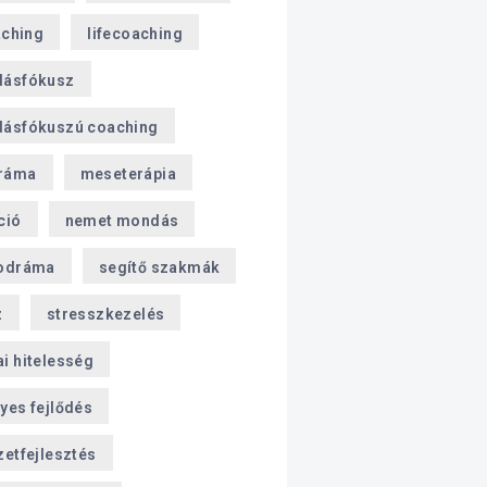
aching
lifecoaching
dásfókusz
ásfókuszú coaching
ráma
meseterápia
ció
nemet mondás
odráma
segítő szakmák
z
stresszkezelés
i hitelesség
yes fejlődés
zetfejlesztés