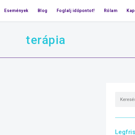
Események
Blog
Foglalj időpontot!
Rólam
Kap
terápia
Legfri