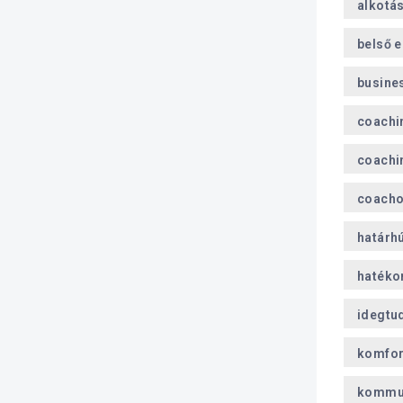
alkotá
belső 
busine
coachi
coachi
coach
határh
hatéko
idegtu
komfor
kommu