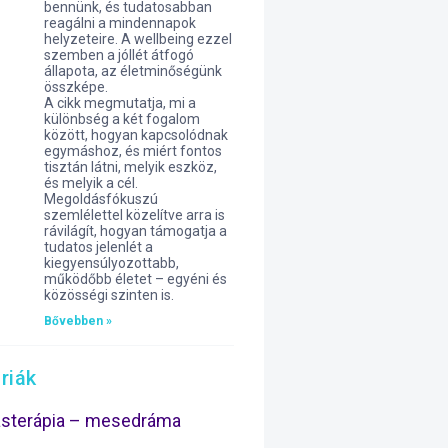
bennünk, és tudatosabban
reagálni a mindennapok
helyzeteire. A wellbeing ezzel
szemben a jóllét átfogó
állapota, az életminőségünk
összképe.
A cikk megmutatja, mi a
különbség a két fogalom
között, hogyan kapcsolódnak
egymáshoz, és miért fontos
tisztán látni, melyik eszköz,
és melyik a cél.
Megoldásfókuszú
szemlélettel közelítve arra is
rávilágít, hogyan támogatja a
tudatos jelenlét a
kiegyensúlyozottabb,
működőbb életet – egyéni és
közösségi szinten is.
Bővebben »
riák
ásterápia – mesedráma