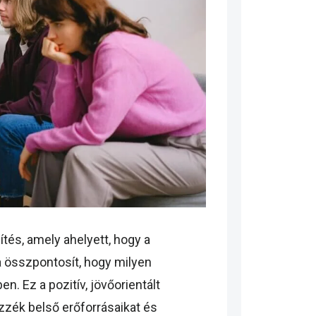
és, amely ahelyett, hogy a
a összpontosít, hogy milyen
n. Ez a pozitív, jövőorientált
zék belső erőforrásaikat és