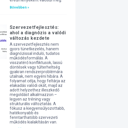
eredményeként valósul meg.
Bővebben »
Szervezetfejlesztés:
ahol a diagnózis a valódi
változás kezdete
A szervezetfejlesztés nem
gyors tünetkezelés, hanem
diagnózissal induló, tudatos
működésformálás. A
visszatérő konfliktusok, lassú
döntések vagy túlterheltség
gyakran rendszerproblémára
utalnak, nem egyéni hibára. A
folyamat célja, hogy feltárja az
elakadás valódi okát, majd az
adott helyzethez illeszkedő
megoldást alkalmazzon –
legyen az tréning vagy
strukturális változtatás. A
fókusz a kiegyensúlyozottabb,
hatékonyabb és
fenntarthatóbb szervezeti
működés kialakításán van.