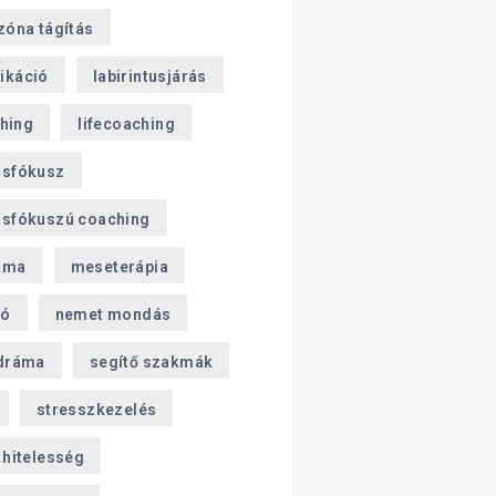
zóna tágítás
ikáció
labirintusjárás
ching
lifecoaching
sfókusz
sfókuszú coaching
áma
meseterápia
ió
nemet mondás
dráma
segítő szakmák
stresszkezelés
hitelesség