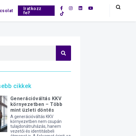
Iratkozz
csolat
fel!
sebb cikkek
Generációváltás KKV
környezetben – Több
mint üzleti döntés
A generációváltás KKV
környezetben nem csupán
tulajdonátruházás, hanem
vezetői és identitásbeli