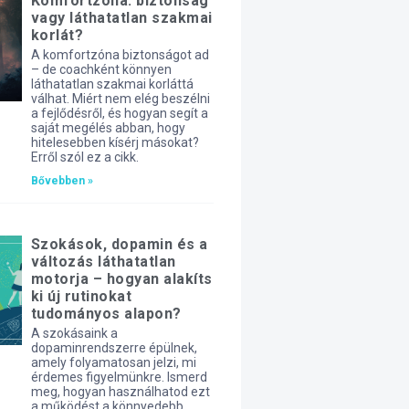
Komfortzóna: biztonság
vagy láthatatlan szakmai
korlát?
A komfortzóna biztonságot ad
– de coachként könnyen
láthatatlan szakmai korláttá
válhat. Miért nem elég beszélni
a fejlődésről, és hogyan segít a
saját megélés abban, hogy
hitelesebben kísérj másokat?
Erről szól ez a cikk.
Bővebben »
Szokások, dopamin és a
változás láthatatlan
motorja – hogyan alakíts
ki új rutinokat
tudományos alapon?
A szokásaink a
dopaminrendszerre épülnek,
amely folyamatosan jelzi, mi
érdemes figyelmünkre. Ismerd
meg, hogyan használhatod ezt
a működést a könnyedebb