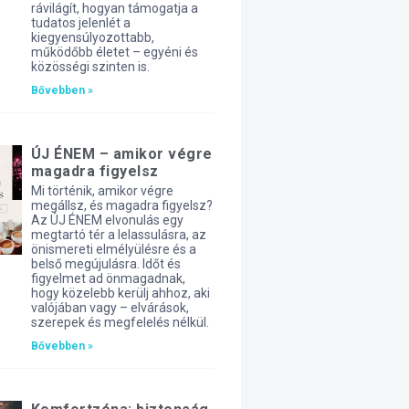
rávilágít, hogyan támogatja a
tudatos jelenlét a
kiegyensúlyozottabb,
működőbb életet – egyéni és
közösségi szinten is.
Bővebben »
ÚJ ÉNEM – amikor végre
magadra figyelsz
Mi történik, amikor végre
megállsz, és magadra figyelsz?
Az ÚJ ÉNEM elvonulás egy
megtartó tér a lelassulásra, az
önismereti elmélyülésre és a
belső megújulásra. Időt és
figyelmet ad önmagadnak,
hogy közelebb kerülj ahhoz, aki
valójában vagy – elvárások,
szerepek és megfelelés nélkül.
Bővebben »