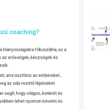
szú coaching?
 a hiányosságokra fókuszálna, ez a
zok az erősségek, készségek és
ezik.
ti, arra ösztönzi az embereket,
 meg az oda vezető lépéseket.
 segít, hogy világos, konkrét és
yebben lehet nyomon követni és