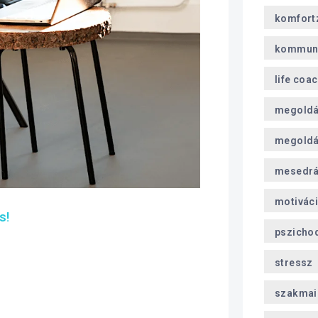
komfort
kommun
life coa
megoldá
megoldá
mesedr
motivác
s!
pszicho
stressz
szakmai 