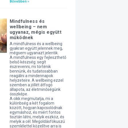
Bővebben »
Mindfulness és
wellbeing – nem
ugyanaz, mégis együtt
működnek
A mindfulness és a wellbeing
gyakran együtt jelennek meg,
mégsem ugyanazt jelentik.
A mindfulness egy fejleszthető
belső készség: segít
észrevenni, mi történik
bennünk, és tudatosabban
reagálni a mindennapok
helyzeteire. A wellbeing ezzel
szemben a jóllét átfogó
állapota, az életminőségünk
összképe.
A cikk megmutatja, mi a
különbség a két fogalom
között, hogyan kapcsolódnak
egymáshoz, és miért fontos
tisztán látni, melyik eszköz, és
melyik a cél. Megoldásfókuszú
szemlélettel közelítve arra is