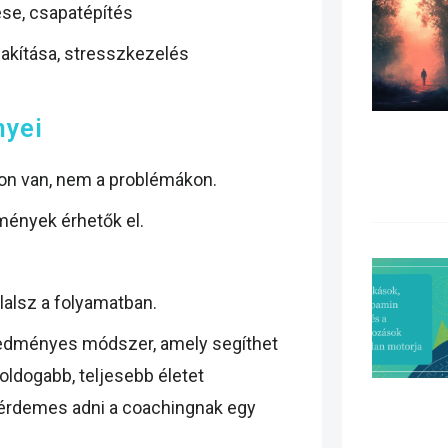
ése, csapatépítés
akítása, stresszkezelés
nyei
n van, nem a problémákon.
dmények érhetők el.
lalsz a folyamatban.
edményes módszer, amely segíthet
oldogabb, teljesebb életet
, érdemes adni a coachingnak egy