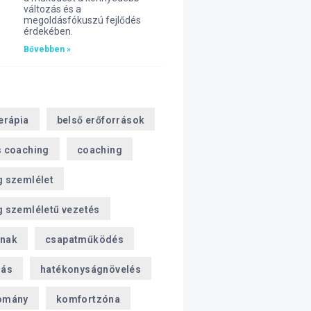
változás és a
megoldásfókuszú fejlődés
érdekében.
Bővebben »
erápia
belső erőforrások
s coaching
coaching
g szemlélet
 szemléletű vezetés
nak
csapatműködés
zás
hatékonyságnövelés
omány
komfortzóna