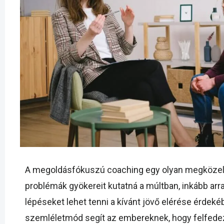
A megoldásfókuszú coaching egy olyan megközelít
problémák gyökereit kutatná a múltban, inkább arr
lépéseket lehet tenni a kívánt jövő elérése érdekébe
szemléletmód segít az embereknek, hogy felfedez