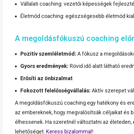
Vállalati coaching: vezetői képességek fejleszt
Életmód coaching: egészségesebb életmód kial
A megoldásfókuszú coaching elő
Pozitív szemléletmód:
A fókusz a megoldásoko
Gyors eredmények:
Rövid idő alatt látható ere
Erősíti az önbizalmat
Fokozott felelősségvállalás:
Aktív szerepet vál
A megoldásfókuszú coaching egy hatékony és er
az embereknek, hogy megvalósítsák céljaikat és b
élhessenek. Ha szeretnél változtatni az életeden
lehetőséget.
Keress bizalommal!