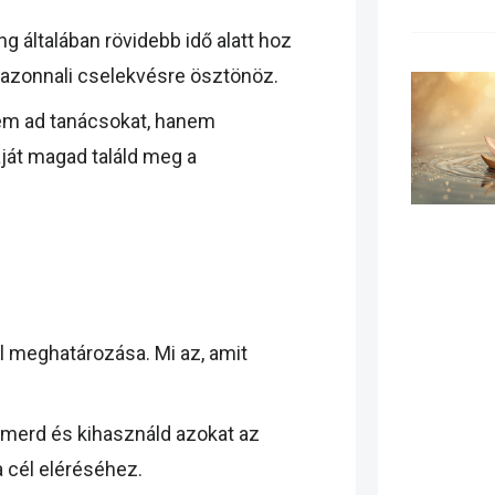
általában rövidebb idő alatt hoz
 azonnali cselekvésre ösztönöz.
m ad tanácsokat, hanem
aját magad találd meg a
l meghatározása. Mi az, amit
smerd és kihasználd azokat az
 cél eléréséhez.