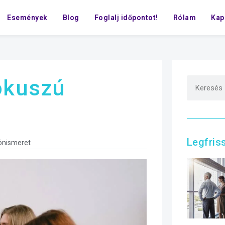
Események
Blog
Foglalj időpontot!
Rólam
Kap
ókuszú
Legfris
önismeret