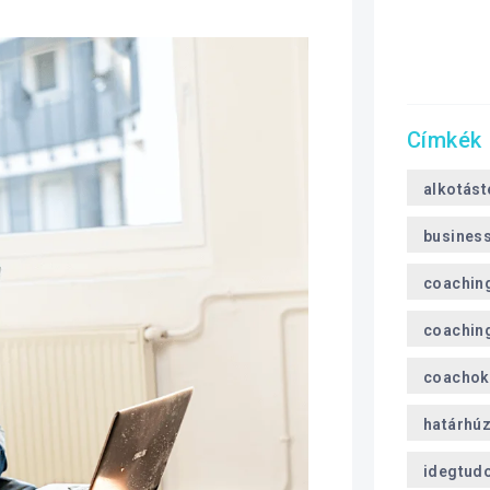
Címkék
alkotást
busines
coachin
coaching
coachok
határhú
idegtud