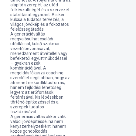
átmenet is. A folyamat érinti az
alapító szerepét, az utód
felkészültségét és a szervezet
stabilitását egyaránt. A siker
kulcsa a tudatos tervezés, a
világos jövőkép és a fokozatos
felelősségátadás.
A generációváltás
megvalósulhat családi
utódlással, külső szakmai
vezető bevonásával,
menedzsment átvétellel vagy
befektetői együttműködéssel
— gyakran ezek
kombinációjával. A
megoldásfókuszú coaching
szemlélet segít abban, hogy az
átmenet ne konfliktusforrás,
hanem fejlődési lehetőség
legyen: az erőforrások
feltárásával, kis lépésekben
történő építkezéssel és a
szerepek tudatos
tisztázásával.
A generációváltás akkor válik
valódi jövőépítéssé, ha nem
kényszerhelyzetként, hanem
közös gondolkodás