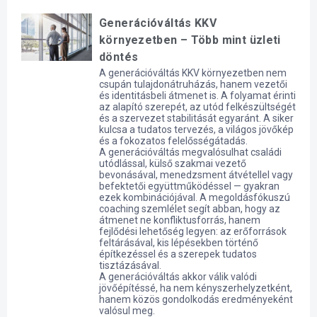
Generációváltás KKV
környezetben – Több mint üzleti
döntés
A generációváltás KKV környezetben nem
csupán tulajdonátruházás, hanem vezetői
és identitásbeli átmenet is. A folyamat érinti
az alapító szerepét, az utód felkészültségét
és a szervezet stabilitását egyaránt. A siker
kulcsa a tudatos tervezés, a világos jövőkép
és a fokozatos felelősségátadás.
A generációváltás megvalósulhat családi
utódlással, külső szakmai vezető
bevonásával, menedzsment átvétellel vagy
befektetői együttműködéssel — gyakran
ezek kombinációjával. A megoldásfókuszú
coaching szemlélet segít abban, hogy az
átmenet ne konfliktusforrás, hanem
fejlődési lehetőség legyen: az erőforrások
feltárásával, kis lépésekben történő
építkezéssel és a szerepek tudatos
tisztázásával.
A generációváltás akkor válik valódi
jövőépítéssé, ha nem kényszerhelyzetként,
hanem közös gondolkodás eredményeként
valósul meg.