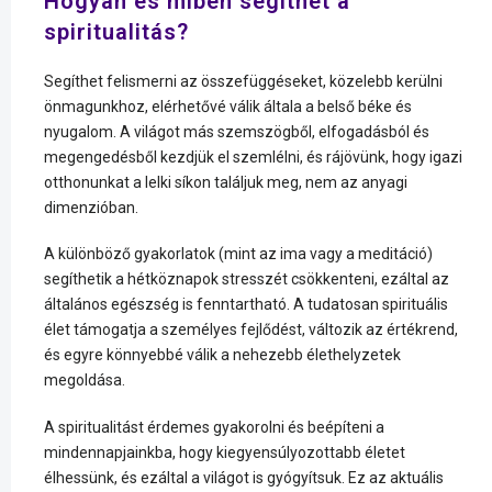
Hogyan és miben segíthet a
spiritualitás?
Segíthet felismerni az összefüggéseket, közelebb kerülni
önmagunkhoz, elérhetővé válik általa a belső béke és
nyugalom. A világot más szemszögből, elfogadásból és
megengedésből kezdjük el szemlélni, és rájövünk, hogy igazi
otthonunkat a lelki síkon találjuk meg, nem az anyagi
dimenzióban.
A különböző gyakorlatok (mint az ima vagy a meditáció)
segíthetik a hétköznapok stresszét csökkenteni, ezáltal az
általános egészség is fenntartható. A tudatosan spirituális
élet támogatja a személyes fejlődést, változik az értékrend,
és egyre könnyebbé válik a nehezebb élethelyzetek
megoldása.
A spiritualitást érdemes gyakorolni és beépíteni a
mindennapjainkba, hogy kiegyensúlyozottabb életet
élhessünk, és ezáltal a világot is gyógyítsuk. Ez az aktuális