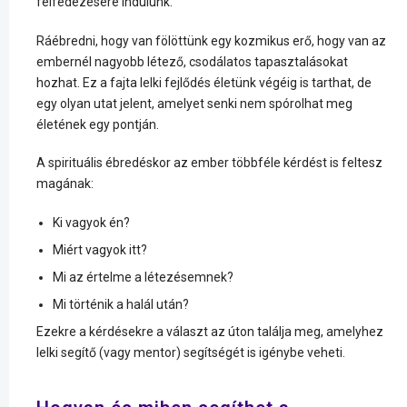
felfedezésére indulunk.
Ráébredni, hogy van fölöttünk egy kozmikus erő, hogy van az
embernél nagyobb létező, csodálatos tapasztalásokat
hozhat. Ez a fajta lelki fejlődés életünk végéig is tarthat, de
egy olyan utat jelent, amelyet senki nem spórolhat meg
életének egy pontján.
A spirituális ébredéskor az ember többféle kérdést is feltesz
magának:
Ki vagyok én?
Miért vagyok itt?
Mi az értelme a létezésemnek?
Mi történik a halál után?
Ezekre a kérdésekre a választ az úton találja meg, amelyhez
lelki segítő (vagy mentor) segítségét is igénybe veheti.