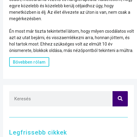
egyre közelebb és közelebb kerülj céljaidhoz úgy, hogy
menetközben is élj. Az élet élvezete az úton is van, nem csak a
megérkezésben.
Én most már tiszta tekintettel látom, hogy milyen csodálatos volt
azt az utat bejárni, és visszaemlékezni arra, honnan jöttem, és
hol tartok most. Ehhez szükséges volt az elmúlt 10 év
önismerete, blokkok oldása, más nézőpontból tekinteni a múltra.
Bővebben rólam
Legfrissebb cikkek