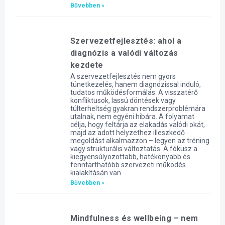
Bővebben »
Szervezetfejlesztés: ahol a
diagnózis a valódi változás
kezdete
A szervezetfejlesztés nem gyors
tünetkezelés, hanem diagnózissal induló,
tudatos működésformálás. A visszatérő
konfliktusok, lassú döntések vagy
túlterheltség gyakran rendszerproblémára
utalnak, nem egyéni hibára. A folyamat
célja, hogy feltárja az elakadás valódi okát,
majd az adott helyzethez illeszkedő
megoldást alkalmazzon – legyen az tréning
vagy strukturális változtatás. A fókusz a
kiegyensúlyozottabb, hatékonyabb és
fenntarthatóbb szervezeti működés
kialakításán van.
Bővebben »
Mindfulness és wellbeing – nem