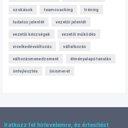
szokások
teamcoaching
tréning
tudatos jelenlét
vezetői jelenlét
vezetői készségek
vezetői működés
viselkedésváltozás
vállalkozás
változásmenedzsment
élményalapú tanulás
önfejlesztés
önismeret
Iratkozz fel hírlevelemre, és értesítést