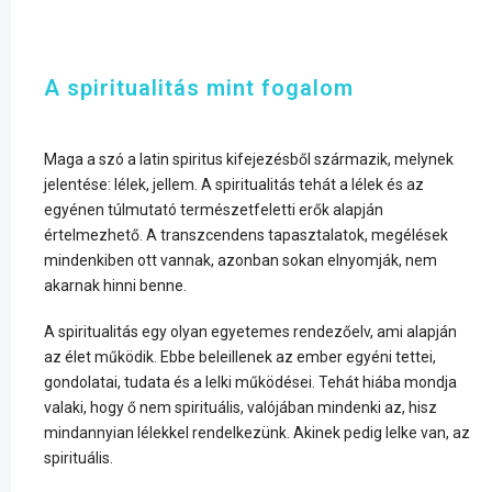
A spiritualitás mint fogalom
Maga a szó a latin spiritus kifejezésből származik, melynek
jelentése: lélek, jellem. A spiritualitás tehát a lélek és az
egyénen túlmutató természetfeletti erők alapján
értelmezhető. A transzcendens tapasztalatok, megélések
mindenkiben ott vannak, azonban sokan elnyomják, nem
akarnak hinni benne.
A spiritualitás egy olyan egyetemes rendezőelv, ami alapján
az élet működik. Ebbe beleillenek az ember egyéni tettei,
gondolatai, tudata és a lelki működései. Tehát hiába mondja
valaki, hogy ő nem spirituális, valójában mindenki az, hisz
mindannyian lélekkel rendelkezünk. Akinek pedig lelke van, az
spirituális.