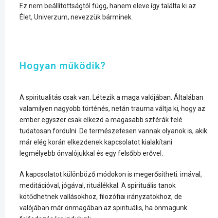
Ez nem beállítottságtól függ, hanem eleve így találta ki az
Élet, Univerzum, nevezzük bárminek.
Hogyan működik?
A spiritualitás csak van. Létezik a maga valójában. Általában
valamilyen nagyobb történés, netán trauma váltja ki, hogy az
ember egyszer csak elkezd a magasabb szférák felé
tudatosan fordulni. De természetesen vannak olyanok is, akik
már elég korán elkezdenek kapcsolatot kialakítani
legmélyebb önvalójukkal és egy felsőbb erővel.
A kapcsolatot különböző módokon is megerősítheti: imával,
meditációval, jógával, rituálékkal. A spirituális tanok
kötődhetnek vallásokhoz, filozófiai irányzatokhoz, de
valójában már önmagában az spirituális, ha önmagunk