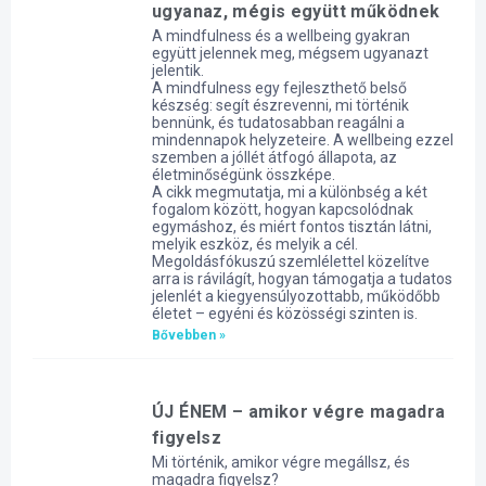
ugyanaz, mégis együtt működnek
A mindfulness és a wellbeing gyakran
együtt jelennek meg, mégsem ugyanazt
jelentik.
A mindfulness egy fejleszthető belső
készség: segít észrevenni, mi történik
bennünk, és tudatosabban reagálni a
mindennapok helyzeteire. A wellbeing ezzel
szemben a jóllét átfogó állapota, az
életminőségünk összképe.
A cikk megmutatja, mi a különbség a két
fogalom között, hogyan kapcsolódnak
egymáshoz, és miért fontos tisztán látni,
melyik eszköz, és melyik a cél.
Megoldásfókuszú szemlélettel közelítve
arra is rávilágít, hogyan támogatja a tudatos
jelenlét a kiegyensúlyozottabb, működőbb
életet – egyéni és közösségi szinten is.
Bővebben »
ÚJ ÉNEM – amikor végre magadra
figyelsz
Mi történik, amikor végre megállsz, és
magadra figyelsz?