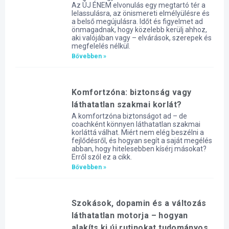
Az ÚJ ÉNEM elvonulás egy megtartó tér a
lelassulásra, az önismereti elmélyülésre és
a belső megújulásra. Időt és figyelmet ad
önmagadnak, hogy közelebb kerülj ahhoz,
aki valójában vagy – elvárások, szerepek és
megfelelés nélkül.
Bővebben »
Komfortzóna: biztonság vagy
láthatatlan szakmai korlát?
A komfortzóna biztonságot ad – de
coachként könnyen láthatatlan szakmai
korláttá válhat. Miért nem elég beszélni a
fejlődésről, és hogyan segít a saját megélés
abban, hogy hitelesebben kísérj másokat?
Erről szól ez a cikk.
Bővebben »
Szokások, dopamin és a változás
láthatatlan motorja – hogyan
alakíts ki új rutinokat tudományos