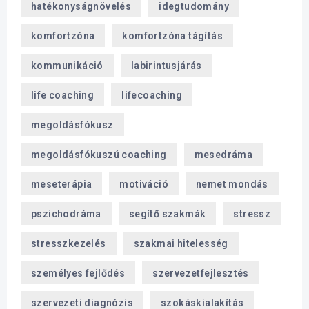
hatékonyságnövelés
idegtudomány
komfortzóna
komfortzóna tágítás
kommunikáció
labirintusjárás
life coaching
lifecoaching
megoldásfókusz
megoldásfókuszú coaching
mesedráma
meseterápia
motiváció
nemet mondás
pszichodráma
segítő szakmák
stressz
stresszkezelés
szakmai hitelesség
személyes fejlődés
szervezetfejlesztés
szervezeti diagnózis
szokáskialakítás