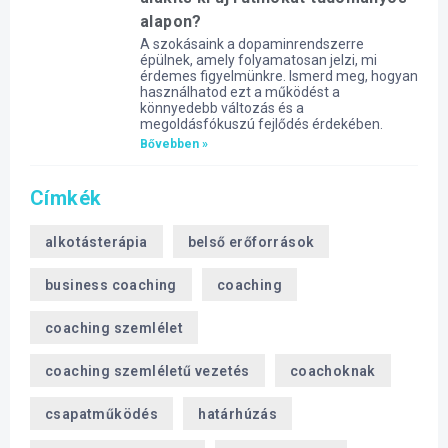
alapon?
A szokásaink a dopaminrendszerre
épülnek, amely folyamatosan jelzi, mi
érdemes figyelmünkre. Ismerd meg, hogyan
használhatod ezt a működést a
könnyedebb változás és a
megoldásfókuszú fejlődés érdekében.
Bővebben »
Címkék
alkotásterápia
belső erőforrások
business coaching
coaching
coaching szemlélet
coaching szemléletű vezetés
coachoknak
csapatműködés
határhúzás