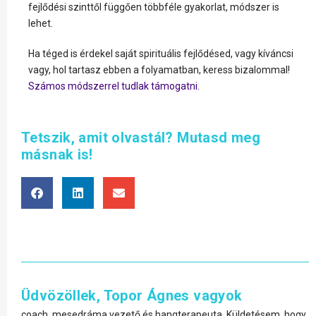
fejlődési szinttől függően többféle gyakorlat, módszer is
lehet.
Ha téged is érdekel saját spirituális fejlődésed, vagy kíváncsi
vagy, hol tartasz ebben a folyamatban, keress bizalommal!
Számos módszerrel tudlak támogatni.
Tetszik, amit olvastál? Mutasd meg
másnak is!
Üdvözöllek, Topor Ágnes vagyok
coach, mesedráma vezető és hangterapeuta. Küldetésem, hogy