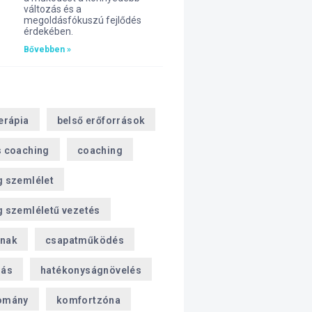
változás és a
megoldásfókuszú fejlődés
érdekében.
Bővebben »
erápia
belső erőforrások
s coaching
coaching
g szemlélet
 szemléletű vezetés
nak
csapatműködés
zás
hatékonyságnövelés
omány
komfortzóna