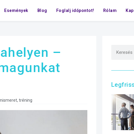
Események
Blog
Foglalj időpontot!
Rólam
Kap
ahelyen –
 magunkat
Legfris
nismeret
,
tréning