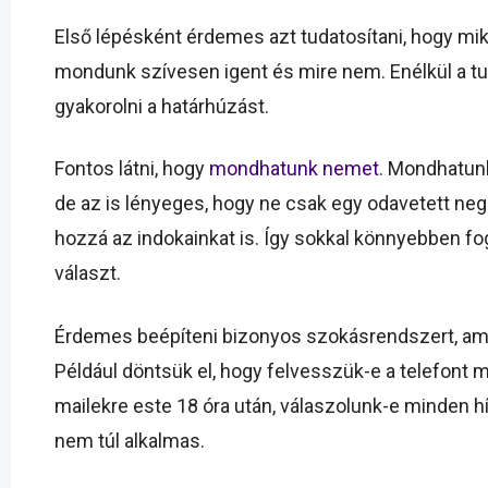
Első lépésként érdemes azt tudatosítani, hogy mik 
mondunk szívesen igent és mire nem. Enélkül a tu
gyakorolni a határhúzást.
Fontos látni, hogy
mondhatunk nemet
. Mondhatunk
de az is lényeges, hogy ne csak egy odavetett neg
hozzá az indokainkat is. Így sokkal könnyebben f
választ.
Érdemes beépíteni bizonyos szokásrendszert, amel
Például döntsük el, hogy felvesszük-e a telefont 
mailekre este 18 óra után, válaszolunk-e minden hí
nem túl alkalmas.