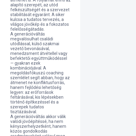
átmenet is. A folyamat érinti az
alapító szerepét, az utód
felkészültségét és a szervezet
stabilitását egyaránt. A siker
kulcsa a tudatos tervezés, a
világos jövőkép és a fokozatos
felelősségátadás.
A generációváltás
megvalósulhat családi
utódlással, külső szakmai
vezető bevonásával,
menedzsment átvétellel vagy
befektetői együttműködéssel
— gyakran ezek
kombinációjával. A
megoldásfókuszú coaching
szemlélet segít abban, hogy az
átmenet ne konfliktusforrás,
hanem fejlődési lehetőség
legyen: az erőforrások
feltárásával, kis lépésekben
történő építkezéssel és a
szerepek tudatos
tisztázásával.
A generációváltás akkor válik
valódi jövőépítéssé, ha nem
kényszerhelyzetként, hanem
közös gondolkodás