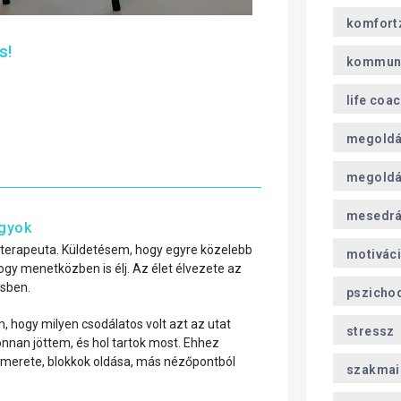
komfort
s!
kommun
life coa
megoldá
megoldá
mesedr
agyok
erapeuta. Küldetésem, hogy egyre közelebb
motivác
hogy menetközben is élj. Az élet élvezete az
ésben.
pszicho
m, hogy milyen csodálatos volt azt az utat
stressz
onnan jöttem, és hol tartok most. Ehhez
ismerete, blokkok oldása, más nézőpontból
szakmai 