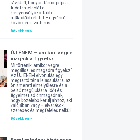
rávilágít, hogyan támogatja a
tudatos jelenlét a
kiegyensúlyozottabb,
működőbb életet – egyéni és
közösségi szinten is.
Bővebben »
ÚJ ÉNEM – amikor végre
magadra figyelsz
Mi történik, amikor végre
megállsz, és magadra figyelsz?
Az ÚJ ÉNEM elvonulás egy
megtartó tér a lelassulásra, az
önismereti elmélyülésre és a
belső megújulásra. Időt és
figyelmet ad önmagadnak,
hogy közelebb kerülj ahhoz, aki
valójában vagy – elvárások,
szerepek és megfelelés nélkül.
Bővebben »