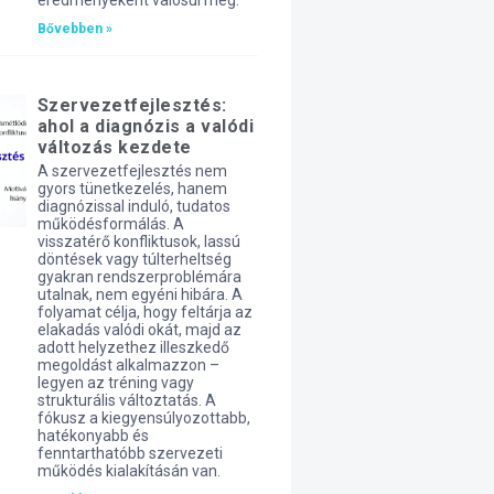
eredményeként valósul meg.
Bővebben »
Szervezetfejlesztés:
ahol a diagnózis a valódi
változás kezdete
A szervezetfejlesztés nem
gyors tünetkezelés, hanem
diagnózissal induló, tudatos
működésformálás. A
visszatérő konfliktusok, lassú
döntések vagy túlterheltség
gyakran rendszerproblémára
utalnak, nem egyéni hibára. A
folyamat célja, hogy feltárja az
elakadás valódi okát, majd az
adott helyzethez illeszkedő
megoldást alkalmazzon –
legyen az tréning vagy
strukturális változtatás. A
fókusz a kiegyensúlyozottabb,
hatékonyabb és
fenntarthatóbb szervezeti
működés kialakításán van.