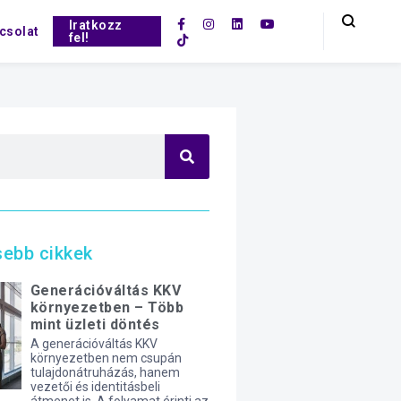
Iratkozz
csolat
fel!
sebb cikkek
Generációváltás KKV
környezetben – Több
mint üzleti döntés
A generációváltás KKV
környezetben nem csupán
tulajdonátruházás, hanem
vezetői és identitásbeli