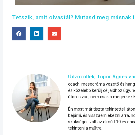
Tetszik, amit olvastál? Mutasd meg másnak i
Üdvözöllek, Topor Ágnes v
coach, mesedráma vezető és hangt
és közelebb kerülj céljaidhoz úgy, 
úton is van, nem csak a megérkez
Én most már tiszta tekintettel láto
bejárni, és visszaemlékezni arra, h
szükséges volt az elmúlt 10 év ön
tekinteni a múltra.