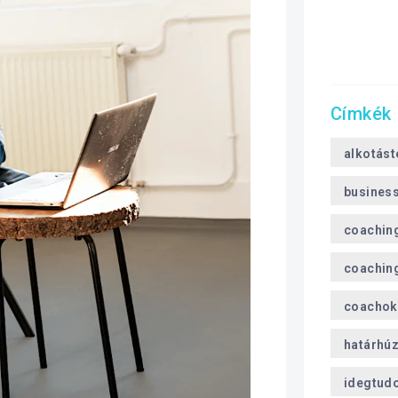
Címkék
alkotást
busines
coachin
coaching
coachok
határhú
idegtud