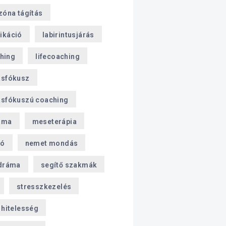
zóna tágítás
ikáció
labirintusjárás
ching
lifecoaching
sfókusz
sfókuszú coaching
áma
meseterápia
ió
nemet mondás
dráma
segítő szakmák
stresszkezelés
hitelesség