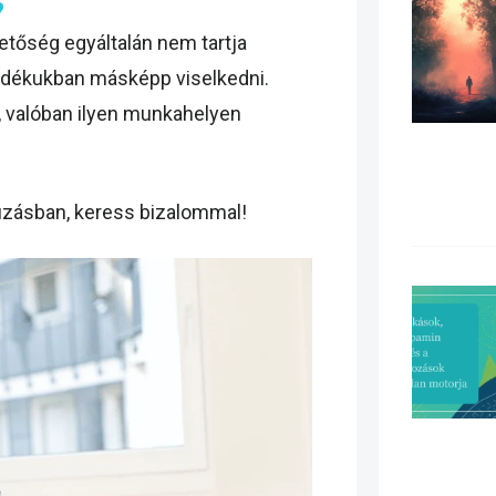
?
etőség egyáltalán nem tartja
zándékukban másképp viselkedni.
 valóban ilyen munkahelyen
úzásban, keress bizalommal!