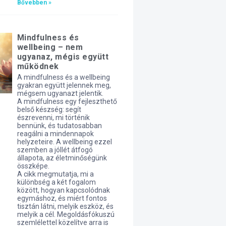
Bővebben »
Mindfulness és
wellbeing – nem
ugyanaz, mégis együtt
működnek
A mindfulness és a wellbeing
gyakran együtt jelennek meg,
mégsem ugyanazt jelentik.
A mindfulness egy fejleszthető
belső készség: segít
észrevenni, mi történik
bennünk, és tudatosabban
reagálni a mindennapok
helyzeteire. A wellbeing ezzel
szemben a jóllét átfogó
állapota, az életminőségünk
összképe.
A cikk megmutatja, mi a
különbség a két fogalom
között, hogyan kapcsolódnak
egymáshoz, és miért fontos
tisztán látni, melyik eszköz, és
melyik a cél. Megoldásfókuszú
szemlélettel közelítve arra is