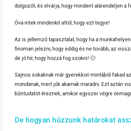
dolgozót, és elvárja, hogy mindent alárendeljen a f
Óva intek mindenkit attól, hogy ezt tegye!
Az is jellemző tapasztalat, hogy ha a munkahelyen
finoman jelezni, hogy eddig és ne tovább, az vissz
de jó hír, hogy hozzá fog szokni! 🙂
Sajnos sokaknak már gyerekkori mintából fakad az
mondanak, mert jók akarnak maradni. Ezt aztán visz
bűntudatot éreznek, amikor egyszer végre önmaguk
De hogyan húzzunk határokat ass