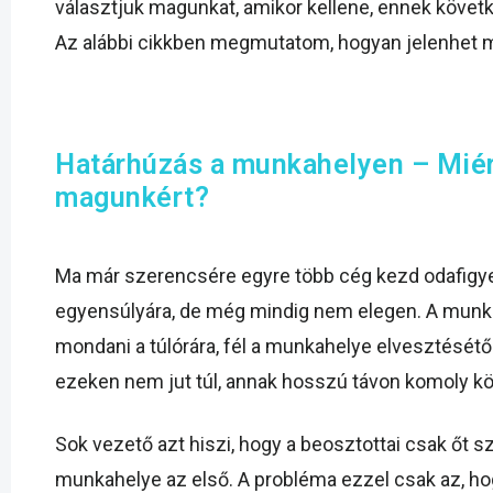
választjuk magunkat, amikor kellene, ennek követk
Az alábbi cikkben megmutatom, hogyan jelenhet 
Határhúzás a munkahelyen – Miért
magunkért?
Ma már szerencsére egyre több cég kezd odafigy
egyensúlyára, de még mindig nem elegen. A mun
mondani a túlórára, fél a munkahelye elvesztésétől
ezeken nem jut túl, annak hosszú távon komoly k
Sok vezető azt hiszi, hogy a beosztottai csak őt s
munkahelye az első. A probléma ezzel csak az, 