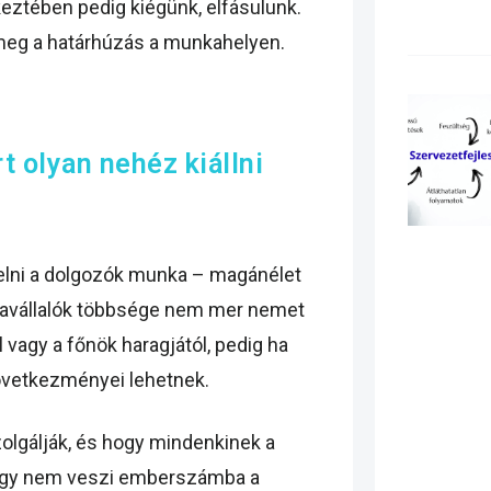
eztében pedig kiégünk, elfásulunk.
meg a határhúzás a munkahelyen.
 olyan nehéz kiállni
elni a dolgozók munka – magánélet
kavállalók többsége nem mer nemet
 vagy a főnök haragjától, pedig ha
övetkezményei lehetnek.
zolgálják, és hogy mindenkinek a
hogy nem veszi emberszámba a