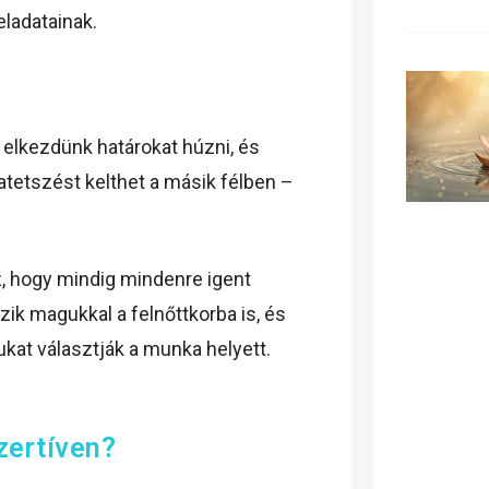
eladatainak.
 elkezdünk határokat húzni, és
atetszést kelthet a másik félben –
, hogy mindig mindenre igent
ik magukkal a felnőttkorba is, és
at választják a munka helyett.
zertíven?