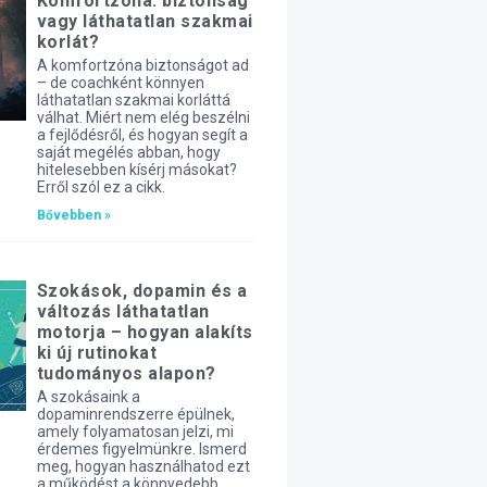
Komfortzóna: biztonság
vagy láthatatlan szakmai
korlát?
A komfortzóna biztonságot ad
– de coachként könnyen
láthatatlan szakmai korláttá
válhat. Miért nem elég beszélni
a fejlődésről, és hogyan segít a
saját megélés abban, hogy
hitelesebben kísérj másokat?
Erről szól ez a cikk.
Bővebben »
Szokások, dopamin és a
változás láthatatlan
motorja – hogyan alakíts
ki új rutinokat
tudományos alapon?
A szokásaink a
dopaminrendszerre épülnek,
amely folyamatosan jelzi, mi
érdemes figyelmünkre. Ismerd
meg, hogyan használhatod ezt
a működést a könnyedebb