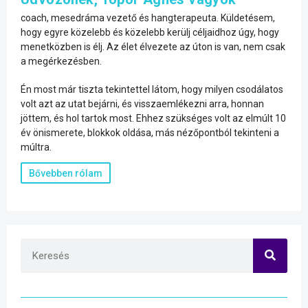
coach, mesedráma vezető és hangterapeuta. Küldetésem,
hogy egyre közelebb és közelebb kerülj céljaidhoz úgy, hogy
menetközben is élj. Az élet élvezete az úton is van, nem csak
a megérkezésben.
Én most már tiszta tekintettel látom, hogy milyen csodálatos
volt azt az utat bejárni, és visszaemlékezni arra, honnan
jöttem, és hol tartok most. Ehhez szükséges volt az elmúlt 10
év önismerete, blokkok oldása, más nézőpontból tekinteni a
múltra.
Bővebben rólam