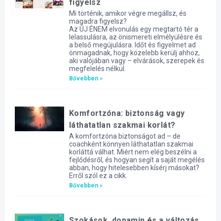
figyelsz
Mi történik, amikor végre megállsz, és
magadra figyelsz?
Az ÚJ ÉNEM elvonulás egy megtartó tér a
lelassulásra, az önismereti elmélyülésre és
a belső megújulásra. Időt és figyelmet ad
önmagadnak, hogy közelebb kerülj ahhoz,
aki valójában vagy – elvárások, szerepek és
megfelelés nélkül.
Bővebben »
Komfortzóna: biztonság vagy
láthatatlan szakmai korlát?
A komfortzóna biztonságot ad – de
coachként könnyen láthatatlan szakmai
korláttá válhat. Miért nem elég beszélni a
fejlődésről, és hogyan segít a saját megélés
abban, hogy hitelesebben kísérj másokat?
Erről szól ez a cikk.
Bővebben »
Szokások, dopamin és a változás