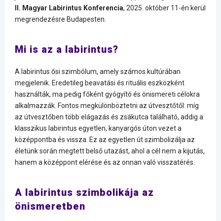
II. Magyar Labirintus Konferencia
, 2025. október 11-én kerül
megrendezésre Budapesten.
Mi is az a labirintus?
A labirintus ősi szimbólum, amely számos kultúrában
megjelenik. Eredetileg beavatási és rituális eszközként
használták, ma pedig főként gyógyító és önismereti célokra
alkalmazzák. Fontos megkülönböztetni az útvesztőtől: míg
az útvesztőben több elágazás és zsákutca található, addig a
klasszikus labirintus egyetlen, kanyargós úton vezet a
középpontba és vissza. Ez az egyetlen út szimbolizálja az
életünk során megtett belső utazást, ahol a cél nem a kijutás,
hanem a középpont elérése és az onnan való visszatérés.
A labirintus szimbolikája az
önismeretben