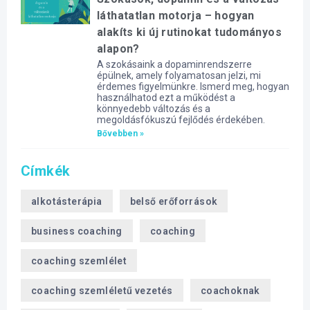
láthatatlan motorja – hogyan
alakíts ki új rutinokat tudományos
alapon?
A szokásaink a dopaminrendszerre
épülnek, amely folyamatosan jelzi, mi
érdemes figyelmünkre. Ismerd meg, hogyan
használhatod ezt a működést a
könnyedebb változás és a
megoldásfókuszú fejlődés érdekében.
Bővebben »
Címkék
alkotásterápia
belső erőforrások
business coaching
coaching
coaching szemlélet
coaching szemléletű vezetés
coachoknak