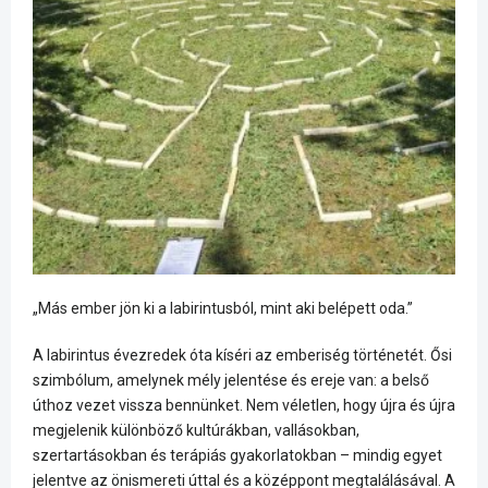
„Más ember jön ki a labirintusból, mint aki belépett oda.”
A labirintus évezredek óta kíséri az emberiség történetét. Ősi
szimbólum, amelynek mély jelentése és ereje van: a belső
úthoz vezet vissza bennünket. Nem véletlen, hogy újra és újra
megjelenik különböző kultúrákban, vallásokban,
szertartásokban és terápiás gyakorlatokban – mindig egyet
jelentve az önismereti úttal és a középpont megtalálásával. A