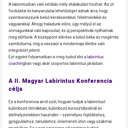
A labirintusban való sétálás mély átalakulást hozhat. Az út
fordulatai és kanyarulatai lehetőséget adnak arra, hogy
szembenézzünk belső kérdéseinkkel, félelmeinkkel és
vágyainkkal. Ahogy haladunk előre, úgy mélyül el az
önmagunkkal való kapcsolat, és új perspektívák nyílhatnak
meg előttünk. A középpont elérése a belső béke és megértés
szimbóluma, míg a visszaút a mindennapi életbe való
integrációt jelenti.
Ezt egyéni folyamatban is meg tudod élni a
labirintus
coaching
ban vagy akár csoportos labirintus járásban.
A II. Magyar Labirintus Konferencia
célja
Ez a konferencia arról szól, hogyan tudjuk a labirintust
különböző témákban, különböző korosztályoknál és
élethelyzetekben használni – személyes fejlődéshez,
gyógyuláshoz, tanuláshoz, önismereti úton vagy szakmai
munkában. Ez a nap egyszerre ad szakmai tudást,