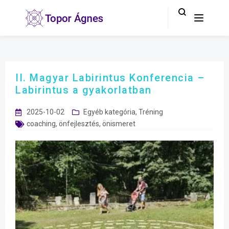
II. Magyar Labirintus Konferencia –
Labirintus a gyakorlatban
2025-10-02
Egyéb kategória
,
Tréning
coaching
,
önfejlesztés
,
önismeret