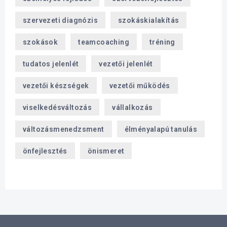
szervezeti diagnózis
szokáskialakítás
szokások
teamcoaching
tréning
tudatos jelenlét
vezetői jelenlét
vezetői készségek
vezetői működés
viselkedésváltozás
vállalkozás
változásmenedzsment
élményalapú tanulás
önfejlesztés
önismeret