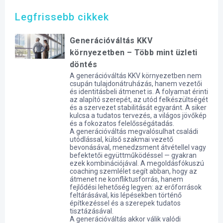
Legfrissebb cikkek
Generációváltás KKV
környezetben – Több mint üzleti
döntés
A generációváltás KKV környezetben nem
csupán tulajdonátruházás, hanem vezetői
és identitásbeli átmenet is. A folyamat érinti
az alapító szerepét, az utód felkészültségét
és a szervezet stabilitását egyaránt. A siker
kulcsa a tudatos tervezés, a világos jövőkép
és a fokozatos felelősségátadás.
A generációváltás megvalósulhat családi
utódlással, külső szakmai vezető
bevonásával, menedzsment átvétellel vagy
befektetői együttműködéssel — gyakran
ezek kombinációjával. A megoldásfókuszú
coaching szemlélet segít abban, hogy az
átmenet ne konfliktusforrás, hanem
fejlődési lehetőség legyen: az erőforrások
feltárásával, kis lépésekben történő
építkezéssel és a szerepek tudatos
tisztázásával.
A generációváltás akkor válik valódi