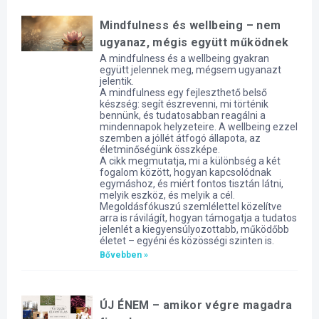
Mindfulness és wellbeing – nem
ugyanaz, mégis együtt működnek
A mindfulness és a wellbeing gyakran
együtt jelennek meg, mégsem ugyanazt
jelentik.
A mindfulness egy fejleszthető belső
készség: segít észrevenni, mi történik
bennünk, és tudatosabban reagálni a
mindennapok helyzeteire. A wellbeing ezzel
szemben a jóllét átfogó állapota, az
életminőségünk összképe.
A cikk megmutatja, mi a különbség a két
fogalom között, hogyan kapcsolódnak
egymáshoz, és miért fontos tisztán látni,
melyik eszköz, és melyik a cél.
Megoldásfókuszú szemlélettel közelítve
arra is rávilágít, hogyan támogatja a tudatos
jelenlét a kiegyensúlyozottabb, működőbb
életet – egyéni és közösségi szinten is.
Bővebben »
ÚJ ÉNEM – amikor végre magadra