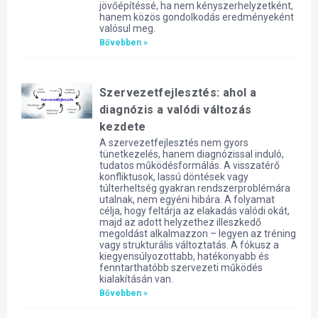
jövőépítéssé, ha nem kényszerhelyzetként,
hanem közös gondolkodás eredményeként
valósul meg.
Bővebben »
Szervezetfejlesztés: ahol a
diagnózis a valódi változás
kezdete
A szervezetfejlesztés nem gyors
tünetkezelés, hanem diagnózissal induló,
tudatos működésformálás. A visszatérő
konfliktusok, lassú döntések vagy
túlterheltség gyakran rendszerproblémára
utalnak, nem egyéni hibára. A folyamat
célja, hogy feltárja az elakadás valódi okát,
majd az adott helyzethez illeszkedő
megoldást alkalmazzon – legyen az tréning
vagy strukturális változtatás. A fókusz a
kiegyensúlyozottabb, hatékonyabb és
fenntarthatóbb szervezeti működés
kialakításán van.
Bővebben »