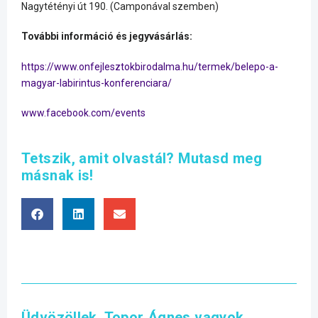
Nagytétényi út 190. (Camponával szemben)
További információ és jegyvásárlás:
https://www.onfejlesztokbirodalma.hu/termek/belepo-a-
magyar-labirintus-konferenciara/
www.facebook.com/events
Tetszik, amit olvastál? Mutasd meg
másnak is!
Üdvözöllek, Topor Ágnes vagyok