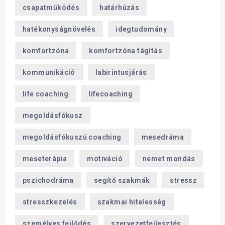
csapatműködés
határhúzás
hatékonyságnövelés
idegtudomány
komfortzóna
komfortzóna tágítás
kommunikáció
labirintusjárás
life coaching
lifecoaching
megoldásfókusz
megoldásfókuszú coaching
mesedráma
meseterápia
motiváció
nemet mondás
pszichodráma
segítő szakmák
stressz
stresszkezelés
szakmai hitelesség
személyes fejlődés
szervezetfejlesztés