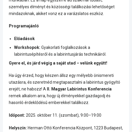
személyes élményt és közösségi találkozási lehetőséget
mindazoknak, akiket vonz ez a varázslatos eszköz.
Programajánló
Előadások
Workshopok:
Gyakorlati foglalkozások a
labirintusépítésről és a labirintusjárás technikáiról.
Gyere el, és járd végig a saját utad – velünk együtt!
Ha úgy érzed, hogy készen állsz egy mélyebb önismereti
utazásra, és szeretnéd megtapasztalni a labirintus gyógyító
erejét, ne habozz! A
II. Magyar Labirintus Konferencia
remek alkalom arra, hogy új élményekkel gazdagodj és
hasonló érdeklődésű emberekkel találkozz.
Időpont:
2025. október 11. (szombat), 9:00–19:00
Helyszín:
Herman Ottó Konferencia Központ, 1223 Budapest,