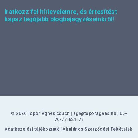
Iratkozz fel hírlevelemre, és értesítést
kapsz legújabb blogbejegyzéseinkről!
© 2026 Topor Ágnes coach
agi@toporagnes.hu
06-
70/77-621-77
Adatkezelési tájékoztató
|
Általános Szerződési Feltételek